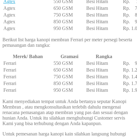
Agtex
550 GSM
Besi Hitam
Rp. 7
Agtex
650 GSM
Besi Hitam
Rp. 7
Agtex
750 GSM
Besi Hitam
Rp. 8
Agtex
850 GSM
Besi Hitam
Rp. 95
Agtex
950 GSM
Besi Hitam
Rp. 1.
Berikut list harga kanopi membran Ferrari per meter persegi beserta
pemasangan dan rangka:
Merek/ Bahan
Gramasi
Rangka
Ferrari
550 GSM
Besi Hitam
Rp. 95
Ferrari
650 GSM
Besi Hitam
Rp. 1.
Ferrari
750 GSM
Besi Hitam
Rp. 1.
Ferrari
850 GSM
Besi Hitam
Rp. 1.
Ferrari
950 GSM
Besi Hitam
Rp. 1.
Kami menyediakan tempat untuk Anda bertanya seputar Kanopi
Membran , atau mengkonsultasikan terlebih dahulu mengenai
renacana pemasangan atap membran yang pas dan sesuai dengan
hunian Anda. Untuk itu silahkan menghubungi Customer servis
Kami yang bisa terhubung dengan Anda kapanpun.
Untuk pemesanan harga kanopi kain silahkan langsung hubungi