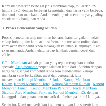
Kami menawarkan berbagai jenis membran atap, mulai dari PVC
hingga TPO, dengan berbagai keunggulan dan harga yang berbeda,
tim kami akan membantu Anda memilih jenis membran yang paling
cocok untuk bangunan Anda.
3. Proses Pemesanan yang Mudah
Proses pemesanan atap membran bersama kami sangatlah mudah,
cukup hubungi tim kami atau isi formulir pemesanan online, dan
kami akan membantu Anda melangkah ke tahap selanjutnya, Kami
akan memandu Anda melalui setiap langkah dengan cepat dan
efisien.
CT – Membran
adalah pilihan yang tepat merupakan vendor
spesialis
Atap membran
berpengalaman lebih dari 15 tahun dengan
harga yang sangat kompetitif Anda bisa mendapatkan kanopi
membran yang berkualitas, awet dan bergaransi, juga
menawarkan
Kanopi Membran Sekolah,
Kanopi Membran
Kolam,
Kanopi Membran Hotel,
Kanopi Membran Rumah
,
Kanopi
Membran Taman
,
Kanopi Membran Parkiran,
Tenda Membran
Stadion,
Atap Membran Parkiran,
Kanopi Membran RS,
dengan
keunggulan dan penawaran menarik dan beberapa artikel lainnya.
Selain itu, Kami menyediakan jasa pemasangan lain seperti: kain