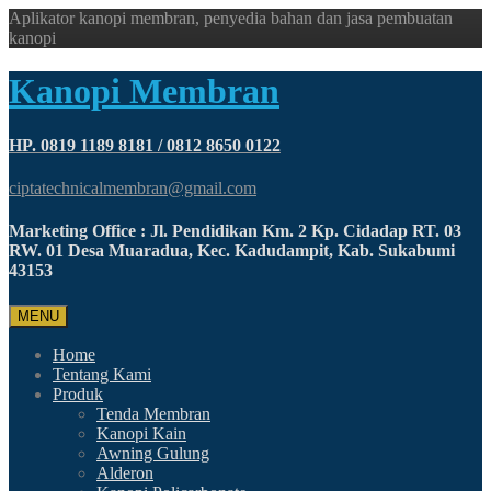
Aplikator kanopi membran, penyedia bahan dan jasa pembuatan
kanopi
Kanopi Membran
HP. 0819 1189 8181 / 0812 8650 0122
ciptatechnicalmembran@gmail.com
Marketing Office : Jl. Pendidikan Km. 2 Kp. Cidadap RT. 03
RW. 01 Desa Muaradua, Kec. Kadudampit, Kab. Sukabumi
43153
MENU
Home
Tentang Kami
Produk
Tenda Membran
Kanopi Kain
Awning Gulung
Alderon