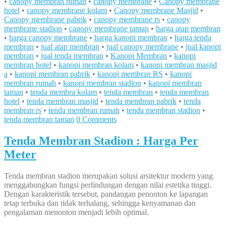
•
canopy membran rumah
•
canopy membrane
•
Canopy membrane
hotel
•
canopy membrane kolam
•
Canopy membrane Masjid
•
Canopy membrane pabrik
•
canopy membrane rs
•
canopy
membrane stadion
•
canopy membrane taman
•
harga atap membran
•
harga canopy membrane
•
harga kanopi membran
•
harga tenda
membran
•
jual atap membran
•
jual canopy membrane
•
jual kanopi
membran
•
jual tenda membran
•
Kanopi Membran
•
kanopi
membran hotel
•
kanopi membran kolam
•
kanopi membran masjid
a
•
kanopi membran pabrik
•
kanopi membran RS
•
kanopi
membran rumah
•
kanopi membran stadion
•
kanopi membran
taman
•
tenda membra kolam
•
tenda membran
•
tenda membran
hotel
•
tenda membran masjid
•
tenda membran pabrik
•
tenda
membran rs
•
tenda membran rumah
•
tenda membran stadion
•
tenda membran taman
0 Comments
Tenda Membran Stadion : Harga Per
Meter
Tenda membran stadion merupakan solusi arsitektur modern yang
menggabungkan fungsi perlindungan dengan nilai estetika tinggi.
Dengan karakteristik tersebut, pandangan penonton ke lapangan
tetap terbuka dan tidak terhalang, sehingga kenyamanan dan
pengalaman menonton menjadi lebih optimal.