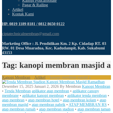
Kanopi Policarbonate
Pagar & Railing
Artikel
Kontak Kami
HP. 0819 1189 8181 / 0812 8650 0122
ciptatechnicalmembran@gmail.com
Marketing Office : Jl. Pendidikan Km. 2 Kp. Cidadap RT. 03
RW. 01 Desa Muaradua, Kec. Kadudampit, Kab. Sukabumi
43153
Tag: kanopi membran masjid a
Kanopi Membran
>
Artikel
>
kanopi membran masjid a
Desember 15, 2025
Januari 2, 2026
By
Membran
Kanopi Membran
•
Tenda Membran
aplikator atap membran
•
aplikator canopy
membrane
•
aplikator kanopi membran
•
aplikator tenda membran
•
atap membran
•
atap membran hotel
•
atap membran kolam
•
atap
membran masjid
•
atap membran pabrik
•
ATAP MEMBRAN RS
•
atap membran rumah
•
atap membran stadion
•
atap membran taman