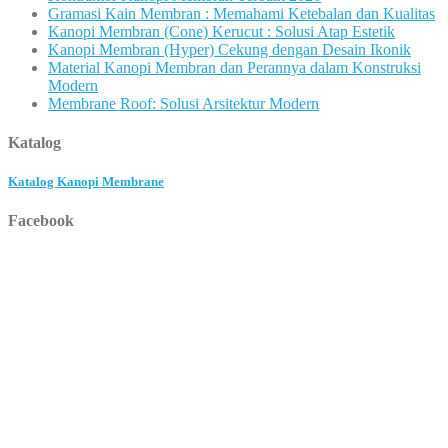
Gramasi Kain Membran : Memahami Ketebalan dan Kualitas
Kanopi Membran (Cone) Kerucut : Solusi Atap Estetik
Kanopi Membran (Hyper) Cekung dengan Desain Ikonik
Material Kanopi Membran dan Perannya dalam Konstruksi
Modern
Membrane Roof: Solusi Arsitektur Modern
Katalog
Katalog Kanopi Membrane
Facebook