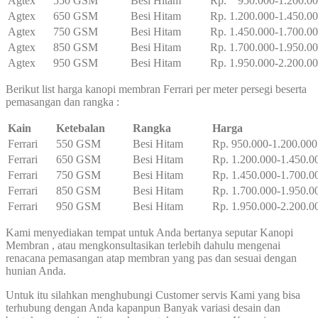
Agtex
550 GSM
Besi Hitam
Rp. 950.000-1.200.0
Agtex
650 GSM
Besi Hitam
Rp. 1.200.000-1.450.0
Agtex
750 GSM
Besi Hitam
Rp. 1.450.000-1.700.0
Agtex
850 GSM
Besi Hitam
Rp. 1.700.000-1.950.0
Agtex
950 GSM
Besi Hitam
Rp. 1.950.000-2.200.0
Berikut list harga kanopi membran Ferrari per meter persegi beserta
pemasangan dan rangka :
Kain
Ketebalan
Rangka
Harga
Ferrari
550 GSM
Besi Hitam
Rp. 950.000-1.200.000
Ferrari
650 GSM
Besi Hitam
Rp. 1.200.000-1.450.0
Ferrari
750 GSM
Besi Hitam
Rp. 1.450.000-1.700.0
Ferrari
850 GSM
Besi Hitam
Rp. 1.700.000-1.950.0
Ferrari
950 GSM
Besi Hitam
Rp. 1.950.000-2.200.0
Kami menyediakan tempat untuk Anda bertanya seputar Kanopi
Membran , atau mengkonsultasikan terlebih dahulu mengenai
renacana pemasangan atap membran yang pas dan sesuai dengan
hunian Anda.
Untuk itu silahkan menghubungi Customer servis Kami yang bisa
terhubung dengan Anda kapanpun Banyak variasi desain dan