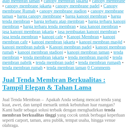
atap membran taman
•
canopy membran jakarta
•
canopy membrane
•
canopy membrane jakarta
•
canopy membrane padel
•
Canopy
membrane Rumah
•
canopy membrane stadion
•
canopy membrane
taman
•
harga canopy membrane
•
harga kanopi membran
•
harga
tenda membran
•
harga terbaru atap membran
•
harga terbaru kanopi
membran
•
harga terbaru tenda membran
•
jasa kanopi membran
•
jasa kanopi membran jakarta
•
jasa pembuatan kanopi membran
•
jasa tenda membran
•
kanopi cafe
•
Kanopi Membran
•
kanopi
membran cafe
•
kanopi membran jakarta
•
kanopi membran masjid
•
kanopi membran pabrik
•
Kanopi membran padel
•
kanopi membran
rumah
•
kanopi membran stadionj
•
kanopi membran taman
•
tenda
membran
•
tenda membran jakarta
•
tenda membran masjid
•
tenda
membran pabrik
•
tenda membran padel
•
tenda membran rumagh
•
tenda membran rumah
•
tenda membran taman
0 Comments
Jual Tenda Membran Berkualitas :
Tampil Elegan & Tahan Lama
Jual Tenda Membran – Apakah Anda sedang mencari tenda yang
kuat, awet, dan tampil menarik untuk kebutuhan luar ruangan?
Kami hadir sebagai solusi terbaik dengan menghadirkan
tenda
membran berkualitas tinggi
yang cocok untuk berbagai keperluan
seperti carport, taman, area publik, tempat usaha, hingga venue
olahraga.