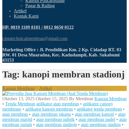
Kanopi Policarbonate
Pagar & Railing
Artikel
Kontak Kami
HP. 0819 1189 8181 / 0812 8650 0122
ciptatechnicalmembran@gmail.com
Marketing Office : Jl. Pendidikan Km. 2 Kp. Cidadap RT. 03
RW. 01 Desa Muaradua, Kec. Kadudampit, Kab. Sukabumi
43153
Tag: kanopi membran stadionj
Kanopi Membran
>
Artikel
>
kanopi membran stadionj
Oktober 13, 2025
Oktober 15, 2025
By
Membran
Kanopi Membran
•
Tenda Membran
aplikator atap membran
•
aplikator canopy
membrane
•
aplikator kanopi membran
•
aplikator tenda membran
•
atap membran
•
atap membran jakarta
•
atap membran kanopi
•
atap
membran masjid
•
atap membran pabrik
•
atap membran padel
•
atap
membran rumah
•
atap membran stadiojn
•
atap membran stadion
•