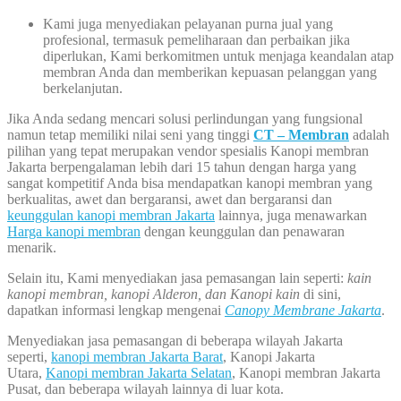
Kami juga menyediakan pelayanan purna jual yang
profesional, termasuk pemeliharaan dan perbaikan jika
diperlukan, Kami berkomitmen untuk menjaga keandalan atap
membran Anda dan memberikan kepuasan pelanggan yang
berkelanjutan.
Jika Anda sedang mencari solusi perlindungan yang fungsional
namun tetap memiliki nilai seni yang tinggi
CT – Membran
adalah
pilihan yang tepat merupakan vendor spesialis Kanopi membran
Jakarta berpengalaman lebih dari 15 tahun dengan harga yang
sangat kompetitif Anda bisa mendapatkan kanopi membran yang
berkualitas, awet dan bergaransi, awet dan bergaransi dan
keunggulan kanopi membran Jakarta
lainnya, juga menawarkan
Harga kanopi membran
dengan keunggulan dan penawaran
menarik.
Selain itu, Kami menyediakan jasa pemasangan lain seperti:
kain
kanopi membran, kanopi Alderon, dan Kanopi kain
di sini,
dapatkan informasi lengkap mengenai
Canopy Membrane Jakarta
.
Menyediakan jasa pemasangan di beberapa wilayah Jakarta
seperti,
kanopi membran Jakarta Barat
, Kanopi Jakarta
Utara,
Kanopi membran Jakarta Selatan
, Kanopi membran Jakarta
Pusat, dan beberapa wilayah lainnya di luar kota.