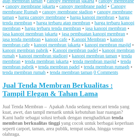
atap membran taman
•
canopy membran jakarta
•
canopy membrane
•
canopy membrane jakarta
•
canopy membrane padel
•
Canopy
membrane Rumah
•
canopy membrane stadion
•
canopy membrane
taman
•
harga canopy membrane
•
harga kanopi membran
•
harga
tenda membran
•
harga terbaru atap membran
•
harga terbaru kanopi
membran
•
harga terbaru tenda membran
•
jasa kanopi membran
•
jasa kanopi membran jakarta
•
jasa pembuatan kanopi membran
•
jasa tenda membran
•
kanopi cafe
•
Kanopi Membran
•
kanopi
membran cafe
•
kanopi membran jakarta
•
kanopi membran masjid
•
kanopi membran pabrik
•
Kanopi membran padel
•
kanopi membran
rumah
•
kanopi membran stadionj
•
kanopi membran taman
•
tenda
membran
•
tenda membran jakarta
•
tenda membran masjid
•
tenda
membran pabrik
•
tenda membran padel
•
tenda membran rumagh
•
tenda membran rumah
•
tenda membran taman
0 Comments
Jual Tenda Membran Berkualitas :
Tampil Elegan & Tahan Lama
Jual Tenda Membran – Apakah Anda sedang mencari tenda yang
kuat, awet, dan tampil menarik untuk kebutuhan luar ruangan?
Kami hadir sebagai solusi terbaik dengan menghadirkan
tenda
membran berkualitas tinggi
yang cocok untuk berbagai keperluan
seperti carport, taman, area publik, tempat usaha, hingga venue
olahraga.