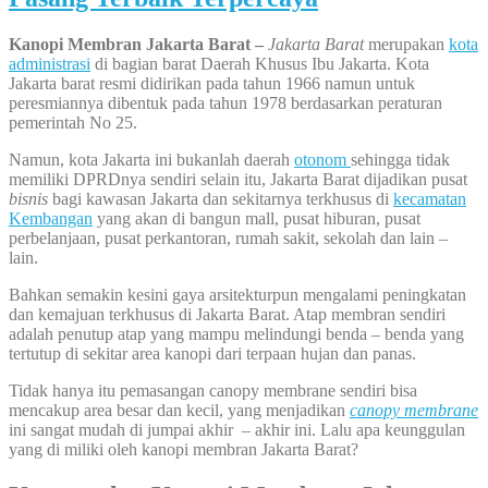
Kanopi Membran Jakarta Barat –
Jakarta Barat
merupakan
kota
administrasi
di bagian barat Daerah Khusus Ibu Jakarta. Kota
Jakarta barat resmi didirikan pada tahun 1966 namun untuk
peresmiannya dibentuk pada tahun 1978 berdasarkan peraturan
pemerintah No 25.
Namun, kota Jakarta ini bukanlah daerah
otonom
sehingga tidak
memiliki DPRDnya sendiri selain itu, Jakarta Barat dijadikan pusat
bisnis
bagi kawasan Jakarta dan sekitarnya terkhusus di
kecamatan
Kembangan
yang akan di bangun mall, pusat hiburan, pusat
perbelanjaan, pusat perkantoran, rumah sakit, sekolah dan lain –
lain.
Bahkan semakin kesini gaya arsitekturpun mengalami peningkatan
dan kemajuan terkhusus di Jakarta Barat. Atap membran sendiri
adalah penutup atap yang mampu melindungi benda – benda yang
tertutup di sekitar area kanopi dari terpaan hujan dan panas.
Tidak hanya itu pemasangan canopy membrane sendiri bisa
mencakup area besar dan kecil, yang menjadikan
canopy membrane
ini sangat mudah di jumpai akhir – akhir ini. Lalu apa keunggulan
yang di miliki oleh kanopi membran Jakarta Barat?