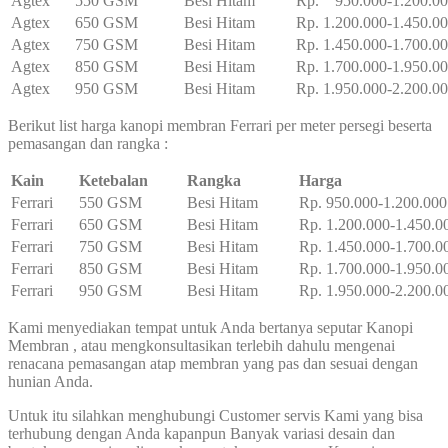
Agtex
550 GSM
Besi Hitam
Rp. 950.000-1.200.0
Agtex
650 GSM
Besi Hitam
Rp. 1.200.000-1.450.0
Agtex
750 GSM
Besi Hitam
Rp. 1.450.000-1.700.0
Agtex
850 GSM
Besi Hitam
Rp. 1.700.000-1.950.0
Agtex
950 GSM
Besi Hitam
Rp. 1.950.000-2.200.0
Berikut list harga kanopi membran Ferrari per meter persegi beserta
pemasangan dan rangka :
Kain
Ketebalan
Rangka
Harga
Ferrari
550 GSM
Besi Hitam
Rp. 950.000-1.200.000
Ferrari
650 GSM
Besi Hitam
Rp. 1.200.000-1.450.0
Ferrari
750 GSM
Besi Hitam
Rp. 1.450.000-1.700.0
Ferrari
850 GSM
Besi Hitam
Rp. 1.700.000-1.950.0
Ferrari
950 GSM
Besi Hitam
Rp. 1.950.000-2.200.0
Kami menyediakan tempat untuk Anda bertanya seputar Kanopi
Membran , atau mengkonsultasikan terlebih dahulu mengenai
renacana pemasangan atap membran yang pas dan sesuai dengan
hunian Anda.
Untuk itu silahkan menghubungi Customer servis Kami yang bisa
terhubung dengan Anda kapanpun Banyak variasi desain dan