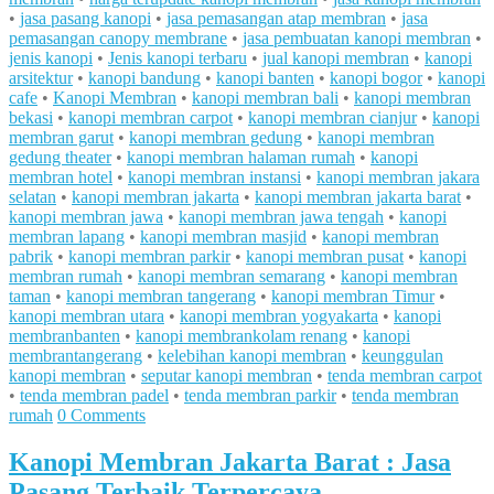
•
jasa pasang kanopi
•
jasa pemasangan atap membran
•
jasa
pemasangan canopy membrane
•
jasa pembuatan kanopi membran
•
jenis kanopi
•
Jenis kanopi terbaru
•
jual kanopi membran
•
kanopi
arsitektur
•
kanopi bandung
•
kanopi banten
•
kanopi bogor
•
kanopi
cafe
•
Kanopi Membran
•
kanopi membran bali
•
kanopi membran
bekasi
•
kanopi membran carpot
•
kanopi membran cianjur
•
kanopi
membran garut
•
kanopi membran gedung
•
kanopi membran
gedung theater
•
kanopi membran halaman rumah
•
kanopi
membran hotel
•
kanopi membran instansi
•
kanopi membran jakara
selatan
•
kanopi membran jakarta
•
kanopi membran jakarta barat
•
kanopi membran jawa
•
kanopi membran jawa tengah
•
kanopi
membran lapang
•
kanopi membran masjid
•
kanopi membran
pabrik
•
kanopi membran parkir
•
kanopi membran pusat
•
kanopi
membran rumah
•
kanopi membran semarang
•
kanopi membran
taman
•
kanopi membran tangerang
•
kanopi membran Timur
•
kanopi membran utara
•
kanopi membran yogyakarta
•
kanopi
membranbanten
•
kanopi membrankolam renang
•
kanopi
membrantangerang
•
kelebihan kanopi membran
•
keunggulan
kanopi membran
•
seputar kanopi membran
•
tenda membran carpot
•
tenda membran padel
•
tenda membran parkir
•
tenda membran
rumah
0 Comments
Kanopi Membran Jakarta Barat : Jasa
Pasang Terbaik Terpercaya