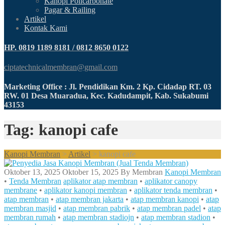
Kanopi Policarbonate
Pagar & Railing
Artikel
Kontak Kami
HP. 0819 1189 8181 / 0812 8650 0122
ciptatechnicalmembran@gmail.com
Marketing Office : Jl. Pendidikan Km. 2 Kp. Cidadap RT. 03
RW. 01 Desa Muaradua, Kec. Kadudampit, Kab. Sukabumi
43153
Tag: kanopi cafe
Kanopi Membran
>
Artikel
>
kanopi cafe
Oktober 13, 2025
Oktober 15, 2025
By
Membran
Kanopi Membran
•
Tenda Membran
aplikator atap membran
•
aplikator canopy
membrane
•
aplikator kanopi membran
•
aplikator tenda membran
•
atap membran
•
atap membran jakarta
•
atap membran kanopi
•
atap
membran masjid
•
atap membran pabrik
•
atap membran padel
•
atap
membran rumah
•
atap membran stadiojn
•
atap membran stadion
•