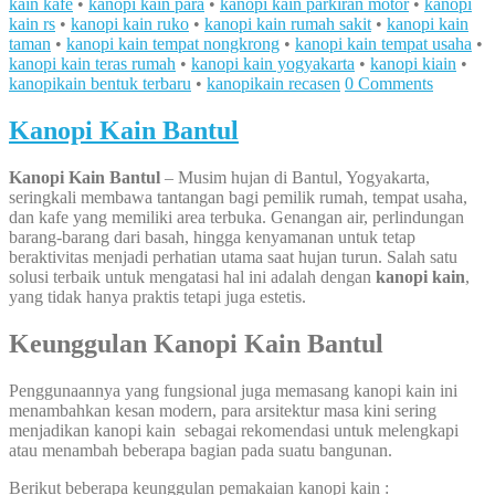
kain kafe
•
kanopi kain para
•
kanopi kain parkiran motor
•
kanopi
kain rs
•
kanopi kain ruko
•
kanopi kain rumah sakit
•
kanopi kain
taman
•
kanopi kain tempat nongkrong
•
kanopi kain tempat usaha
•
kanopi kain teras rumah
•
kanopi kain yogyakarta
•
kanopi kiain
•
kanopikain bentuk terbaru
•
kanopikain recasen
0 Comments
Kanopi Kain Bantul
Kanopi Kain Bantul
– Musim hujan di Bantul, Yogyakarta,
seringkali membawa tantangan bagi pemilik rumah, tempat usaha,
dan kafe yang memiliki area terbuka. Genangan air, perlindungan
barang-barang dari basah, hingga kenyamanan untuk tetap
beraktivitas menjadi perhatian utama saat hujan turun. Salah satu
solusi terbaik untuk mengatasi hal ini adalah dengan
kanopi kain
,
yang tidak hanya praktis tetapi juga estetis.
Keunggulan Kanopi Kain Bantul
Penggunaannya yang fungsional juga memasang kanopi kain ini
menambahkan kesan modern, para arsitektur masa kini sering
menjadikan kanopi kain sebagai rekomendasi untuk melengkapi
atau menambah beberapa bagian pada suatu bangunan.
Berikut beberapa keunggulan pemakaian kanopi kain :