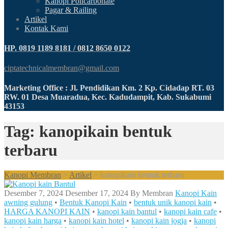
Kanopi Policarbonate
Pagar & Railing
Artikel
Kontak Kami
HP. 0819 1189 8181 / 0812 8650 0122
ciptatechnicalmembran@gmail.com
Marketing Office : Jl. Pendidikan Km. 2 Kp. Cidadap RT. 03
RW. 01 Desa Muaradua, Kec. Kadudampit, Kab. Sukabumi
43153
Tag: kanopikain bentuk
terbaru
Kanopi Membran
>
Artikel
>
kanopikain bentuk terbaru
Desember 7, 2024
Desember 17, 2024
By
Membran
Kanopi Kain
awning gulung
•
Bentuk Kanopi Kain
•
bentuk unik kanopi kain
•
HARGA KANOPI KAIN
•
kanopi kain bantul
•
kanopi kain cafe
•
kanopi kain harga
•
kanopi kain hotel
•
kanopi kain jogja
•
kanopi