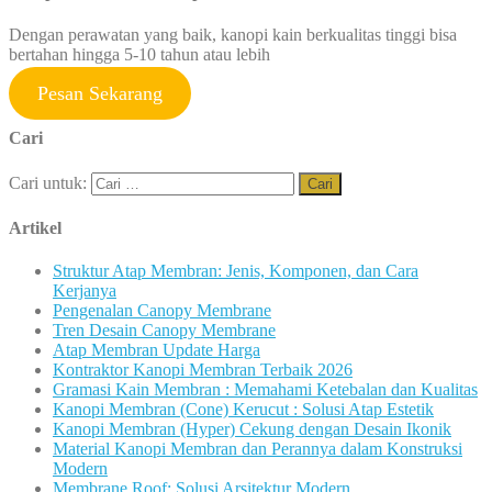
Dengan perawatan yang baik, kanopi kain berkualitas tinggi bisa
bertahan hingga 5-10 tahun atau lebih
Pesan Sekarang
Cari
Cari untuk:
Artikel
Struktur Atap Membran: Jenis, Komponen, dan Cara
Kerjanya
Pengenalan Canopy Membrane
Tren Desain Canopy Membrane
Atap Membran Update Harga
Kontraktor Kanopi Membran Terbaik 2026
Gramasi Kain Membran : Memahami Ketebalan dan Kualitas
Kanopi Membran (Cone) Kerucut : Solusi Atap Estetik
Kanopi Membran (Hyper) Cekung dengan Desain Ikonik
Material Kanopi Membran dan Perannya dalam Konstruksi
Modern
Membrane Roof: Solusi Arsitektur Modern