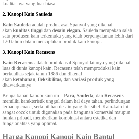
kualitasnya yang luar biasa.
2. Kanopi Kain Sauleda
Kain Sauleda
adalah produk asal Spanyol yang dikenal
akan
kualitas tinggi
dan
desain elegan
. Sauleda merupakan salah
satu produsen kain terkemuka yang telah berpengalaman lebih dari
120 tahun dalam menciptakan produk kain kanopi.
3. Kanopi Kain Recasens
Kain Recasens
adalah produk asal Spanyol lainnya yang dikenal
luas di dunia kanopi kain. Recasens telah memproduksi kain
berkualitas sejak tahun 1886 dan dikenal
akan
ketahanan
,
fleksibilitas
, dan
variasi produk
yang
ditawarkannya.
Ketiga bahan kanopi kain ini—
Para
,
Sauleda
, dan
Recasens
—
memiliki karakteristik unggul dalam hal daya tahan, perlindungan
terhadap cuaca, serta pilihan desain yang fleksibel. Kain-kain ini
sangat cocok untuk digunakan pada bangunan komersial maupun
hunian pribadi, memberikan kombinasi antara estetika dan
fungsionalitas yang optimal.
Harga Kanopi Kanopi Kain Bantul