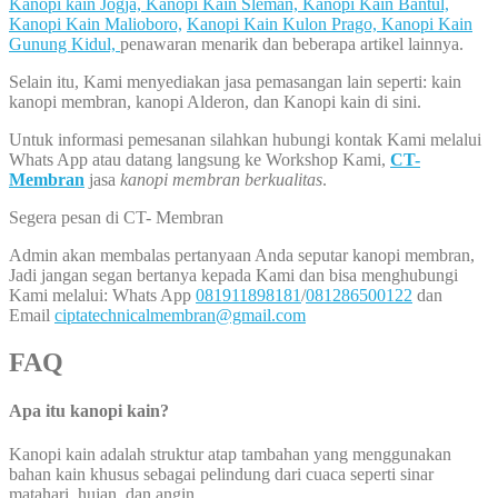
Kanopi kain Jogja,
Kanopi Kain Sleman,
Kanopi Kain Bantul,
Kanopi Kain Malioboro,
Kanopi Kain Kulon Prago,
Kanopi Kain
Gunung Kidul,
penawaran menarik dan beberapa artikel lainnya.
Selain itu, Kami menyediakan jasa pemasangan lain seperti: kain
kanopi membran, kanopi Alderon, dan Kanopi kain di sini.
Untuk informasi pemesanan silahkan hubungi kontak Kami melalui
Whats App atau datang langsung ke Workshop Kami,
CT-
Membran
jasa
kanopi membran berkualitas
.
Segera pesan di CT- Membran
Admin akan membalas pertanyaan Anda seputar kanopi membran,
Jadi jangan segan bertanya kepada Kami dan bisa menghubungi
Kami melalui: Whats App
081911898181
/
081286500122
dan
Email
ciptatechnicalmembran@gmail.com
FAQ
Apa itu kanopi kain?
Kanopi kain adalah struktur atap tambahan yang menggunakan
bahan kain khusus sebagai pelindung dari cuaca seperti sinar
matahari, hujan, dan angin.