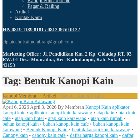
Kanopi Policarbonate
Pagar & Railing
Artikel
Kontak Kami
HP. 0819 1189 8181 / 0812 8650 0122
ciptatechnicalmembran@gmail.com
Marketing Office : Jl. Pendidikan Km. 2 Kp. Cidadap RT. 03
RW. 01 Desa Muaradua, Kec. Kadudampit, Kab. Sukabumi
43153
Tag: Bentuk Kanopi Kain
Kanopi Membran
>
Artikel
>
Bentuk Kanopi Kain
April 6, 2026
April 3, 2026
By
Membran
Kanopi Kain
aplikator
kanopi kain
•
aplikator kanopi kain karawang
•
atap kain
•
atap kain
cafe
•
atap kain hotel
•
atap kain karawang
•
atap kain rumah
•
bahan kanopi kain
•
bahan kanopi kain cafe
•
bahan kanopi kain
karawang
•
Bentuk Kanopi Kain
•
bentuk kanopi kain karawang
•
Canopy kain
•
canopy kain cafe
•
daftar harga kanopi kain
•
daftar