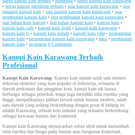
harga kanopi kain terbaru
•
glamping
•
harga kanopi kain karawang
•
harga kanopi membran terbaru
•
jasa kanopi kain karawang
•
jasa
pasaang kanopi kain
•
jasa pasang kanopi kain karawang
•
jasa
pembuatan kanopi kain
•
jasa pembuatan kanopi kain karawang
•
jual bahan kain kanopi
•
jual bahan kanopi kain
•
kanopi kain
•
kanopi kain cafe
•
kanopi kain hotel
•
kanopi kain karawang
•
kanopi kain rs
•
kanopi kain rumah
•
kanopi kain villa
•
keunggulan
kanopi kain
•
keunggulan kanopi kain karawang
•
para
•
pembuatan
kanopi kain
•
recassens
0 Comments
Kanopi Kain Karawang Terbaik
Profesional
Kanopi Kain Karawang-
Kanopi kain adalah salah satu elemen
dekorasi eksterior yang kian populer di Indonesia, terutama di
daerah perkotaan dan pinggiran kota, kanopi kain tak hanya
berfungsi sebagai peneduh, tetapi juga memiliki nilai estetika yang
tinggi, menjadikannya pilihan favorit untuk hunian modern, salah
satu daerah yang sedang berkembang dengan pesat di bidang ini
adalah Karawang, sebuah kota industri yang semakin berkembang
sebagai kawasan hunian dan komersial.
Kanopi kain Karawang menawarkan solusi ideal untuk menambah
nilai estetika dan fungsi pada hunian atau bangunan komersial,