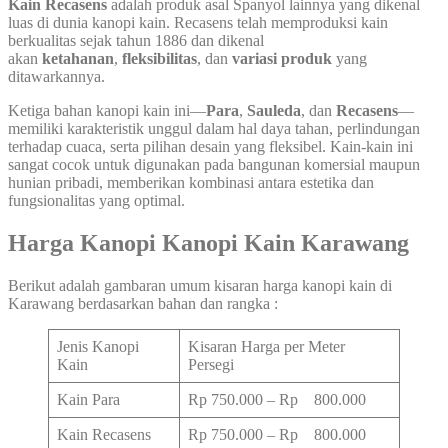
Kain Recasens
adalah produk asal Spanyol lainnya yang dikenal
luas di dunia kanopi kain. Recasens telah memproduksi kain
berkualitas sejak tahun 1886 dan dikenal
akan
ketahanan
,
fleksibilitas
, dan
variasi produk
yang
ditawarkannya.
Ketiga bahan kanopi kain ini—
Para
,
Sauleda
, dan
Recasens
—
memiliki karakteristik unggul dalam hal daya tahan, perlindungan
terhadap cuaca, serta pilihan desain yang fleksibel. Kain-kain ini
sangat cocok untuk digunakan pada bangunan komersial maupun
hunian pribadi, memberikan kombinasi antara estetika dan
fungsionalitas yang optimal.
Harga Kanopi Kanopi Kain Karawang
Berikut adalah gambaran umum kisaran harga kanopi kain di
Karawang berdasarkan bahan dan rangka :
Jenis Kanopi
Kisaran Harga per Meter
Kain
Persegi
Kain Para
Rp 750.000 – Rp 800.000
Kain Recasens
Rp 750.000 – Rp 800.000