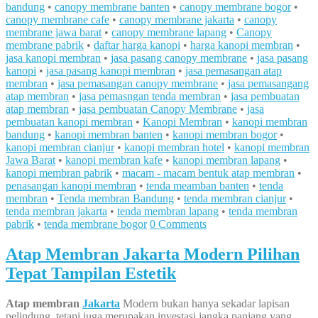
bandung
•
canopy membrane banten
•
canopy membrane bogor
•
canopy membrane cafe
•
canopy membrane jakarta
•
canopy
membrane jawa barat
•
canopy membrane lapang
•
Canopy
membrane pabrik
•
daftar harga kanopi
•
harga kanopi membran
•
jasa kanopi membran
•
jasa pasang canopy membrane
•
jasa pasang
kanopi
•
jasa pasang kanopi membran
•
jasa pemasangan atap
membran
•
jasa pemasangan canopy membrane
•
jasa pemasangang
atap membran
•
jasa pemasngan tenda membran
•
jasa pembuatan
atap membran
•
jasa pembuatan Canopy Membrane
•
jasa
pembuatan kanopi membran
•
Kanopi Membran
•
kanopi membran
bandung
•
kanopi membran banten
•
kanopi membran bogor
•
kanopi membran cianjur
•
kanopi membran hotel
•
kanopi membran
Jawa Barat
•
kanopi membran kafe
•
kanopi membran lapang
•
kanopi membran pabrik
•
macam - macam bentuk atap membran
•
penasangan kanopi membran
•
tenda meamban banten
•
tenda
membran
•
Tenda membran Bandung
•
tenda membran cianjur
•
tenda membran jakarta
•
tenda membran lapang
•
tenda membran
pabrik
•
tenda membrane bogor
0 Comments
Atap Membran Jakarta Modern Pilihan
Tepat Tampilan Estetik
Atap membran
Jakarta
Modern bukan hanya sekadar lapisan
pelindung, tetapi juga merupakan investasi jangka panjang yang