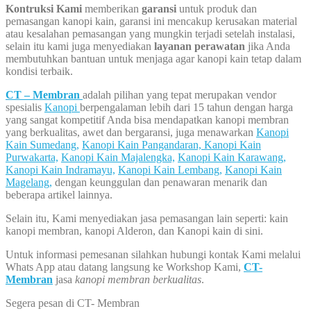
Kontruksi Kami
memberikan
garansi
untuk produk dan
pemasangan kanopi kain, garansi ini mencakup kerusakan material
atau kesalahan pemasangan yang mungkin terjadi setelah instalasi,
selain itu kami juga menyediakan
layanan perawatan
jika Anda
membutuhkan bantuan untuk menjaga agar kanopi kain tetap dalam
kondisi terbaik.
CT – Membran
adalah pilihan yang tepat merupakan vendor
spesialis
Kanopi
berpengalaman lebih dari 15 tahun dengan harga
yang sangat kompetitif Anda bisa mendapatkan kanopi membran
yang berkualitas, awet dan bergaransi, juga menawarkan
Kanopi
Kain Sumedang,
Kanopi Kain Pangandaran,
Kanopi Kain
Purwakarta,
Kanopi Kain Majalengka,
Kanopi Kain Karawang,
Kanopi Kain Indramayu,
Kanopi Kain Lembang,
Kanopi Kain
Magelang,
dengan keunggulan dan penawaran menarik dan
beberapa artikel lainnya.
Selain itu, Kami menyediakan jasa pemasangan lain seperti: kain
kanopi membran, kanopi Alderon, dan Kanopi kain di sini.
Untuk informasi pemesanan silahkan hubungi kontak Kami melalui
Whats App atau datang langsung ke Workshop Kami,
CT-
Membran
jasa
kanopi membran berkualitas
.
Segera pesan di CT- Membran