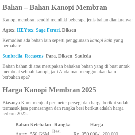
Bahan – Bahan Kanopi Membran
Kanopi membran sendiri memiliki beberapa jenis bahan diantaranya:
Agtex
,
HEYtex
,
Sage Ferari
,
Diksen
Kemudian ada bahan lain seperti penggunaan
kanopi kain
yang
berbahan:
Sunbrella
,
Recasens
,
Para
,
Diksen
,
Sauleda
Bahan bahan di atas merupakan bahakan bahan yang di buat untuk
membuat sebuah kanopi, jadi Anda mau menggunakan kain
berbahan apa?
Harga Kanopi Membran 2025
Biasanya Kami menjual per meter persegi dan harga berikut sudah
termasuk jasa pemasangan dan rangka besi berikut adalah harga
terbaru 2025:
Bahan
Ketebalan
Rangka
Harga
Besi
Agtex
550 GSM
Rp. 950.000-1.200.000