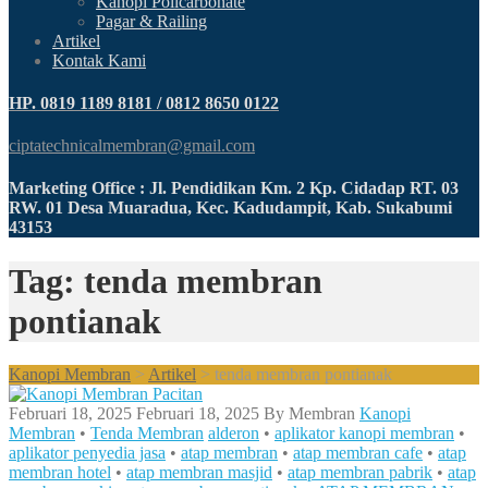
Kanopi Policarbonate
Pagar & Railing
Artikel
Kontak Kami
HP. 0819 1189 8181 / 0812 8650 0122
ciptatechnicalmembran@gmail.com
Marketing Office : Jl. Pendidikan Km. 2 Kp. Cidadap RT. 03
RW. 01 Desa Muaradua, Kec. Kadudampit, Kab. Sukabumi
43153
Tag: tenda membran
pontianak
Kanopi Membran
>
Artikel
>
tenda membran pontianak
Februari 18, 2025
Februari 18, 2025
By
Membran
Kanopi
Membran
•
Tenda Membran
alderon
•
aplikator kanopi membran
•
aplikator penyedia jasa
•
atap membran
•
atap membran cafe
•
atap
membran hotel
•
atap membran masjid
•
atap membran pabrik
•
atap