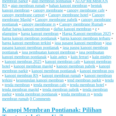
membran parkir
•
atap membran pontianak
•
ATAP MEMBRAN
RS
•
atap membran rumah
•
bahan kanopi membran
•
bentuk
kanopi membran
•
canopy membrane
•
canopy membrane cafe
•
canopy membrane carport
•
Canopy membrane hotel
•
Canopy
membrane Masjid
•
Canopy membrane pabrik
•
canopy membrane
pontianak
•
canopy membrane rs
•
Canopy membrane Rumah
•
daftar harga kanopi membran
•
daftar kanopi membran
•
e
•
glamping
•
harga kanopi membran
•
Harga Kanopi membran 2025
•
harga kanopi membran pontianak
•
harga kanopi membran terbaru
•
harga kanopi membran terkini
•
jasa pasang kanopi membran
•
jasa
pasang kanopi membran pontianak
•
jasa pasng kanopi membran
pontianak
•
jasa pembuatan kanopi membran
•
jasa pembuatan
kanopi membran pontianak
•
kain agtex
•
kain ferrari
•
kain mighty
•
kanopi membran 2025
•
kanopi membran cafe
•
kanopi membran
hotel
•
kanopi membran masjid
•
kanopi membran pabrik
•
kanopi
membran parkir
•
kanopi membran pontianak
•
kanopi membran pos
•
kanopi membran RS
•
kanopi membran rumah
•
kanopi membran
terkini
•
keunggulan kanopi membran
•
tend membran parkir
•
tenda
•
tenda membran
•
tenda membran cafe
•
tenda membran hotel
•
tenda membran masjid
•
tenda membran pabrik
•
tenda membran
parkir
•
tenda membran pontianak
•
tenda membran rs
•
tenda
membran rumah
0 Comments
Kanopi Membran Pontianak: Pilihan