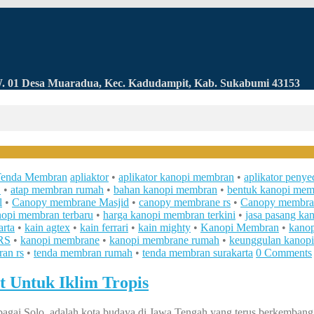
RW. 01 Desa Muaradua, Kec. Kadudampit, Kab. Sukabumi 43153
enda Membran
apliaktor
•
aplikator kanopi membran
•
aplikator penye
S
•
atap membran rumah
•
bahan kanopi membran
•
bentuk kanopi mem
l
•
Canopy membrane Masjid
•
canopy membrane rs
•
Canopy membr
nopi membran terbaru
•
harga kanopi membran terkini
•
jasa pasang ka
arta
•
kain agtex
•
kain ferrari
•
kain mighty
•
Kanopi Membran
•
kanop
RS
•
kanopi membrane
•
kanopi membrane rumah
•
keunggulan kanop
an rs
•
tenda membran rumah
•
tenda membran surakarta
0 Comments
 Untuk Iklim Tropis
sebagai Solo, adalah kota budaya di Jawa Tengah yang terus berkemba