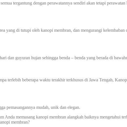
 semua tergantung dengan perawatannya sendiri akan tetapi perawatan 
 yang di tutupi oleh kanopi membran, dan mengurangi kelembaban di
hari dan guyuran hujan sehingga benda – benda yang berada di bawahn
 gempa terlebih beberapa waktu terakhir terkhusus di Jawa Tengah, K
ingga pemasangannya mudah, unik dan elegan.
um Anda memasang kanopi membran alangkah baiknya mengetahui terle
 kanopi membran?