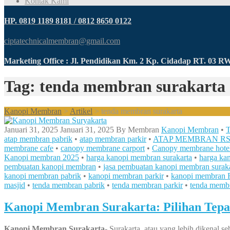
Kontak Kami
HP. 0819 1189 8181 / 0812 8650 0122
ciptatechnicalmembran@gmail.com
Marketing Office : Jl. Pendidikan Km. 2 Kp. Cidadap RT. 03 
Tag: tenda membran surakarta
Kanopi Membran
>
Artikel
>
tenda membran surakarta
Januari 31, 2025
Januari 31, 2025
By
Membran
Kanopi Membran
•
T
atap membran pabrik
•
atap membran parkir
•
ATAP MEMBRAN R
membrane cafe
•
canopy membrane carport
•
Canopy membrane hote
Kanopi membran 2025
•
harga kanopi membran surakarta
•
harga ka
pembuatan kanopi membran
•
jasa pembuatan kanopi membran surak
kanopi membran pabrik
•
kanopi membran parkir
•
kanopi membran 
masjid
•
tenda membran pabrik
•
tenda membran parkir
•
tenda membr
Kanopi Membran Surakarta: Pilihan Tepat
Kanopi Membran Surakarta-
Surakarta, atau yang lebih dikenal 