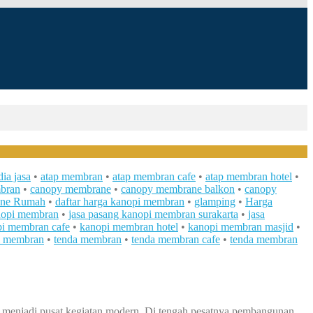
dia jasa
•
atap membran
•
atap membran cafe
•
atap membran hotel
•
bran
•
canopy membrane
•
canopy membrane balkon
•
canopy
ane Rumah
•
daftar harga kanopi membran
•
glamping
•
Harga
nopi membran
•
jasa pasang kanopi membran surakarta
•
jasa
i membran cafe
•
kanopi membran hotel
•
kanopi membran masjid
•
i membran
•
tenda membran
•
tenda membran cafe
•
tenda membran
ng menjadi pusat kegiatan modern. Di tengah pesatnya pembangunan,