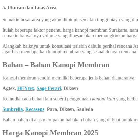
5. Ukuran dan Luas Area
Semakin besar area yang akan ditutupi, semakin tinggi biaya yang di
Itulah beberapa faktor penentu harga kanopi membran Surakarta, namu
semakin banyaknya volume yang dipesan akan memungkinkan harga k
Alangkah baiknya untuk konsultasi terlebih dahulu perihal rencana
agar bisa mendapatkan kanopi membran yang sesuai dengan rencana
Bahan – Bahan Kanopi Membran
Kanopi membran sendiri memiliki beberapa jenis bahan diantaranya:
Agtex
,
HEYtex
,
Sage Ferari
,
Diksen
Kemudian ada bahan lain seperti penggunaan
kanopi kain
yang berba
Sunbrella
,
Recasens
,
Para
,
Diksen
,
Sauleda
Bahan bahan di atas merupakan bahakan bahan yang di buat untuk 
Harga Kanopi Membran 2025