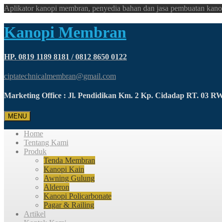
Aplikator kanopi membran, penyedia bahan dan jasa pembuatan kano
Kanopi Membran
HP. 0819 1189 8181 / 0812 8650 0122
ciptatechnicalmembran@gmail.com
Marketing Office : Jl. Pendidikan Km. 2 Kp. Cidadap RT. 03 
MENU
Home
Tentang Kami
Produk
Tenda Membran
Kanopi Kain
Awning Gulung
Alderon
Kanopi Policarbonate
Pagar & Railing
Artikel