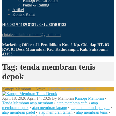
Kanopi Policarbonate
Pagar & Railing
Artikel
Kontak Kami
HP. 0819 1189 8181 / 0812 8650 0122
ciptatechnicalmembran@gmail.com
Marketing Office : Jl. Pendidikan Km. 2 Kp. Cidadap RT. 03
RW. 01 Desa Muaradua, Kec. Kadudampit, Kab. Sukabumi
43153
Tag: tenda membran tenis
depok
Kanopi Membran
>
Artikel
>
tenda membran tenis depok
April 18, 2026
April 14, 2026
By
Membran
Kanopi Membran
•
Tenda Membran
atap membran
•
atap membran cafe
•
atap
membran depok
•
atap membran lapang
•
atap membran lapangan
•
atap membran padel
•
atap membran taman
•
atap membran tenis
•