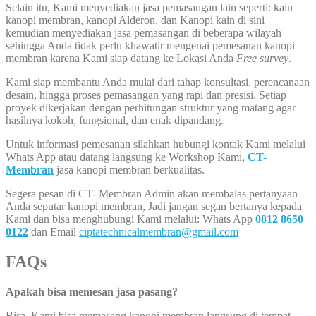
Selain itu, Kami menyediakan jasa pemasangan lain seperti: kain
kanopi membran, kanopi Alderon, dan Kanopi kain di sini
kemudian menyediakan jasa pemasangan di beberapa wilayah
sehingga Anda tidak perlu khawatir mengenai pemesanan kanopi
membran karena Kami siap datang ke Lokasi Anda
Free survey
.
Kami siap membantu Anda mulai dari tahap konsultasi, perencanaan
desain, hingga proses pemasangan yang rapi dan presisi. Setiap
proyek dikerjakan dengan perhitungan struktur yang matang agar
hasilnya kokoh, fungsional, dan enak dipandang.
Untuk informasi pemesanan silahkan hubungi kontak Kami melalui
Whats App atau datang langsung ke Workshop Kami,
CT-
Membran
jasa kanopi membran berkualitas.
Segera pesan di CT- Membran Admin akan membalas pertanyaan
Anda seputar kanopi membran, Jadi jangan segan bertanya kepada
Kami dan bisa menghubungi Kami melalui: Whats App
0812 8650
0122
dan Email
ciptatechnicalmembran@gmail.com
FAQs
Apakah bisa memesan jasa pasang?
Bisa, Kami bisa memasang kanopi membran langsung di tempat