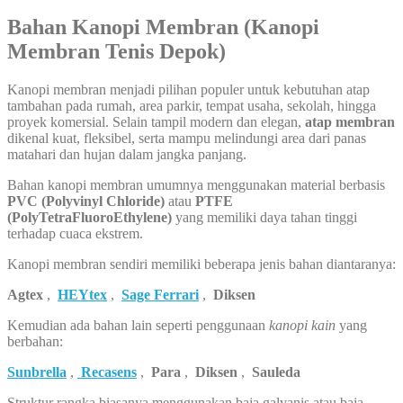
Bahan Kanopi Membran (Kanopi
Membran Tenis Depok)
Kanopi membran menjadi pilihan populer untuk kebutuhan atap
tambahan pada rumah, area parkir, tempat usaha, sekolah, hingga
proyek komersial. Selain tampil modern dan elegan,
atap membran
dikenal kuat, fleksibel, serta mampu melindungi area dari panas
matahari dan hujan dalam jangka panjang.
Bahan kanopi membran umumnya menggunakan material berbasis
PVC (Polyvinyl Chloride)
atau
PTFE
(PolyTetraFluoroEthylene)
yang memiliki daya tahan tinggi
terhadap cuaca ekstrem.
Kanopi membran sendiri memiliki beberapa jenis bahan diantaranya:
Agtex
,
HEYtex
,
Sage Ferrari
,
Diksen
Kemudian ada bahan lain seperti penggunaan
kanopi kain
yang
berbahan:
Sunbrella
,
Recasens
,
Para
,
Diksen
,
Sauleda
Struktur rangka biasanya menggunakan baja galvanis atau baja