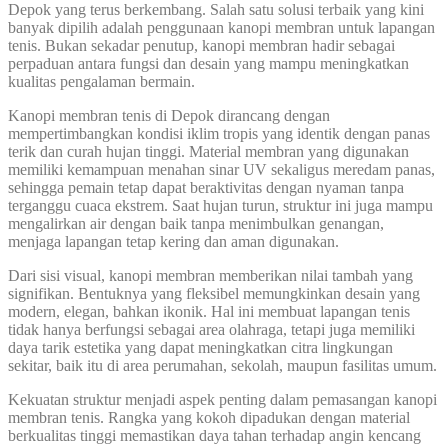
Depok yang terus berkembang. Salah satu solusi terbaik yang kini
banyak dipilih adalah penggunaan kanopi membran untuk lapangan
tenis. Bukan sekadar penutup, kanopi membran hadir sebagai
perpaduan antara fungsi dan desain yang mampu meningkatkan
kualitas pengalaman bermain.
Kanopi membran tenis di Depok dirancang dengan
mempertimbangkan kondisi iklim tropis yang identik dengan panas
terik dan curah hujan tinggi. Material membran yang digunakan
memiliki kemampuan menahan sinar UV sekaligus meredam panas,
sehingga pemain tetap dapat beraktivitas dengan nyaman tanpa
terganggu cuaca ekstrem. Saat hujan turun, struktur ini juga mampu
mengalirkan air dengan baik tanpa menimbulkan genangan,
menjaga lapangan tetap kering dan aman digunakan.
Dari sisi visual, kanopi membran memberikan nilai tambah yang
signifikan. Bentuknya yang fleksibel memungkinkan desain yang
modern, elegan, bahkan ikonik. Hal ini membuat lapangan tenis
tidak hanya berfungsi sebagai area olahraga, tetapi juga memiliki
daya tarik estetika yang dapat meningkatkan citra lingkungan
sekitar, baik itu di area perumahan, sekolah, maupun fasilitas umum.
Kekuatan struktur menjadi aspek penting dalam pemasangan kanopi
membran tenis. Rangka yang kokoh dipadukan dengan material
berkualitas tinggi memastikan daya tahan terhadap angin kencang