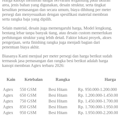
Harga kanopi membran sangat bervariasi tergantung pada ukuran
area, jenis bahan yang digunakan, desain struktur, serta tingkat
kesulitan pemasangan dan secara umum, biaya dihitung per meter
persegi dan menyesuaikan dengan spesifikasi material membran
serta rangka baja yang dipilih.
Selain material, desain juga memengaruhi harga, Model lengkung,
bentang lebar tanpa banyak tiang, atau desain custom memerlukan
perhitungan struktur yang lebih detail. Faktor lokasi proyek, akses
pengerjaan, serta finishing rangka juga menjadi bagian dari
penentuan biaya akhir.
Biasanya Kami menjual per meter persegi dan harga berikut sudah
termasuk jasa pemasangan dan rangka besi berikut adalah harga
kanopi membran Agtex terbaru 2026:
Kain
Ketebalan
Rangka
Harga
Agtex
550 GSM
Besi Hitam
Rp. 950.000-1.200.000
Agtex
650 GSM
Besi Hitam
Rp. 1.200.000-1.450.0
Agtex
750 GSM
Besi Hitam
Rp. 1.450.000-1.700.0
Agtex
850 GSM
Besi Hitam
Rp. 1.700.000-1.950.0
Agtex
950 GSM
Besi Hitam
Rp. 1.950.000-2.200.0