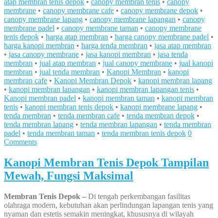
atap membran tenis depok
•
canopy membran tenis
•
canopy
membrane
•
canopy membrane cafe
•
canopy membrane depok
•
canopy membrane lapang
•
canopy membrane lapangan
•
canopy
membrane padel
•
canopy membrane taman
•
canopy membrane
tenis depok
•
harga atap membran
•
harga canopy membrane padel
•
harga kanopi membran
•
harga tenda membran
•
jasa atap membran
•
jasa canopy membrane
•
jasa kanopi membran
•
jasa tenda
membran
•
jual atap membran
•
jual canopy membrane
•
jual kanopi
membran
•
jual tenda membran
•
Kanopi Membran
•
kanopi
membran cafe
•
Kanopi Membran Depok
•
kanopi membran lapang
•
kanopi membran lapangan
•
kanopi membran lapangan tenis
•
Kanopi membran padel
•
kanopi membran taman
•
kanopi membran
tenis
•
kanopi membran tenis depok
•
kanopi membrane lapang
•
tenda membran
•
tenda membran cafe
•
tenda membran depok
•
tenda membran lapang
•
tenda membran lapangan
•
tenda membran
padel
•
tenda membran taman
•
tenda membran tenis depok
0
Comments
Kanopi Membran Tenis Depok Tampilan
Mewah, Fungsi Maksimal
Membran Tenis Depok –
Di tengah perkembangan fasilitas
olahraga modern, kebutuhan akan perlindungan lapangan tenis yang
nyaman dan estetis semakin meningkat, khususnya di wilayah