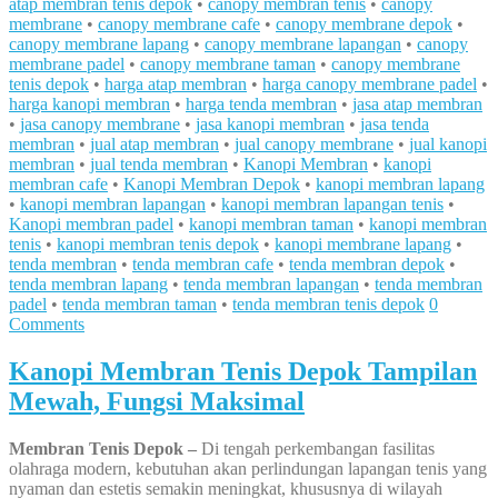
atap membran tenis depok
•
canopy membran tenis
•
canopy
membrane
•
canopy membrane cafe
•
canopy membrane depok
•
canopy membrane lapang
•
canopy membrane lapangan
•
canopy
membrane padel
•
canopy membrane taman
•
canopy membrane
tenis depok
•
harga atap membran
•
harga canopy membrane padel
•
harga kanopi membran
•
harga tenda membran
•
jasa atap membran
•
jasa canopy membrane
•
jasa kanopi membran
•
jasa tenda
membran
•
jual atap membran
•
jual canopy membrane
•
jual kanopi
membran
•
jual tenda membran
•
Kanopi Membran
•
kanopi
membran cafe
•
Kanopi Membran Depok
•
kanopi membran lapang
•
kanopi membran lapangan
•
kanopi membran lapangan tenis
•
Kanopi membran padel
•
kanopi membran taman
•
kanopi membran
tenis
•
kanopi membran tenis depok
•
kanopi membrane lapang
•
tenda membran
•
tenda membran cafe
•
tenda membran depok
•
tenda membran lapang
•
tenda membran lapangan
•
tenda membran
padel
•
tenda membran taman
•
tenda membran tenis depok
0
Comments
Kanopi Membran Tenis Depok Tampilan
Mewah, Fungsi Maksimal
Membran Tenis Depok –
Di tengah perkembangan fasilitas
olahraga modern, kebutuhan akan perlindungan lapangan tenis yang
nyaman dan estetis semakin meningkat, khususnya di wilayah