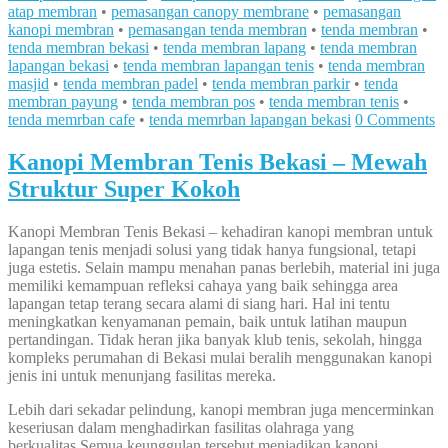
atap membran
•
pemasangan canopy membrane
•
pemasangan
kanopi membran
•
pemasangan tenda membran
•
tenda membran
•
tenda membran bekasi
•
tenda membran lapang
•
tenda membran
lapangan bekasi
•
tenda membran lapangan tenis
•
tenda membran
masjid
•
tenda membran padel
•
tenda membran parkir
•
tenda
membran payung
•
tenda membran pos
•
tenda membran tenis
•
tenda memrban cafe
•
tenda memrban lapangan bekasi
0 Comments
Kanopi Membran Tenis Bekasi – Mewah
Struktur Super Kokoh
Kanopi Membran Tenis Bekasi – kehadiran kanopi membran untuk
lapangan tenis menjadi solusi yang tidak hanya fungsional, tetapi
juga estetis. Selain mampu menahan panas berlebih, material ini juga
memiliki kemampuan refleksi cahaya yang baik sehingga area
lapangan tetap terang secara alami di siang hari. Hal ini tentu
meningkatkan kenyamanan pemain, baik untuk latihan maupun
pertandingan. Tidak heran jika banyak klub tenis, sekolah, hingga
kompleks perumahan di Bekasi mulai beralih menggunakan kanopi
jenis ini untuk menunjang fasilitas mereka.
Lebih dari sekadar pelindung, kanopi membran juga mencerminkan
keseriusan dalam menghadirkan fasilitas olahraga yang
berkualitas.Semua keunggulan tersebut menjadikan kanopi