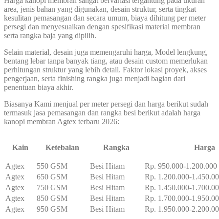
Harga kanopi membran sangat bervariasi tergantung pada ukuran
area, jenis bahan yang digunakan, desain struktur, serta tingkat
kesulitan pemasangan dan secara umum, biaya dihitung per meter
persegi dan menyesuaikan dengan spesifikasi material membran
serta rangka baja yang dipilih.
Selain material, desain juga memengaruhi harga, Model lengkung,
bentang lebar tanpa banyak tiang, atau desain custom memerlukan
perhitungan struktur yang lebih detail. Faktor lokasi proyek, akses
pengerjaan, serta finishing rangka juga menjadi bagian dari
penentuan biaya akhir.
Biasanya Kami menjual per meter persegi dan harga berikut sudah
termasuk jasa pemasangan dan rangka besi berikut adalah harga
kanopi membran Agtex terbaru 2026:
Kain
Ketebalan
Rangka
Harga
Agtex
550 GSM
Besi Hitam
Rp. 950.000-1.200.000
Agtex
650 GSM
Besi Hitam
Rp. 1.200.000-1.450.0
Agtex
750 GSM
Besi Hitam
Rp. 1.450.000-1.700.0
Agtex
850 GSM
Besi Hitam
Rp. 1.700.000-1.950.0
Agtex
950 GSM
Besi Hitam
Rp. 1.950.000-2.200.0