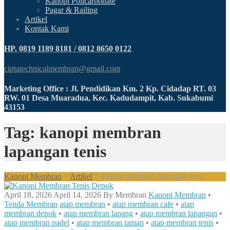
Kanopi Policarbonate
Pagar & Railing
Artikel
Kontak Kami
HP. 0819 1189 8181 / 0812 8650 0122
ciptatechnicalmembran@gmail.com
Marketing Office : Jl. Pendidikan Km. 2 Kp. Cidadap RT. 03
RW. 01 Desa Muaradua, Kec. Kadudampit, Kab. Sukabumi
43153
Tag: kanopi membran
lapangan tenis
Kanopi Membran
>
Artikel
>
kanopi membran lapangan tenis
April 18, 2026
April 14, 2026
By
Membran
Kanopi Membran
•
Tenda Membran
atap membran
•
atap membran cafe
•
atap
membran depok
•
atap membran lapang
•
atap membran lapangan
•
atap membran padel
•
atap membran taman
•
atap membran tenis
•