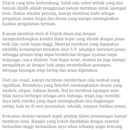
Depok yang terus berkembang. Salah satu solusi terbaik yang kini
banyak dipilih adalah penggunaan kanopi membran untuk lapangan
tenis. Bukan sekadar penutup, kanopi membran hadir sebagai
perpaduan antara fungsi dan desain yang mampu meningkatkan
kualitas pengalaman bermain.
Kanopi membran tenis di Depok dirancang dengan
mempertimbangkan kondisi iklim tropis yang identik dengan panas
terik dan curah hujan tinggi. Material membran yang digunakan
memiliki kemampuan menahan sinar UV sekaligus meredam panas,
sehingga pemain tetap dapat beraktivitas dengan nyaman tanpa
terganggu cuaca ekstrem. Saat hujan turun, struktur ini juga mampu
mengalirkan air dengan baik tanpa menimbulkan genangan,
menjaga lapangan tetap kering dan aman digunakan.
Dari sisi visual, kanopi membran memberikan nilai tambah yang
signifikan. Bentuknya yang fleksibel memungkinkan desain yang
modern, elegan, bahkan ikonik. Hal ini membuat lapangan tenis
tidak hanya berfungsi sebagai area olahraga, tetapi juga memiliki
daya tarik estetika yang dapat meningkatkan citra lingkungan
sekitar, baik itu di area perumahan, sekolah, maupun fasilitas umum.
Kekuatan struktur menjadi aspek penting dalam pemasangan kanopi
membran tenis. Rangka yang kokoh dipadukan dengan material
berkualitas tinggi memastikan daya tahan terhadap angin kencang