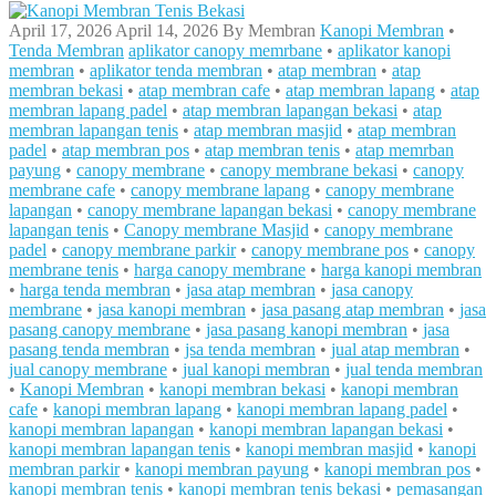
April 17, 2026
April 14, 2026
By
Membran
Kanopi Membran
•
Tenda Membran
aplikator canopy memrbane
•
aplikator kanopi
membran
•
aplikator tenda membran
•
atap membran
•
atap
membran bekasi
•
atap membran cafe
•
atap membran lapang
•
atap
membran lapang padel
•
atap membran lapangan bekasi
•
atap
membran lapangan tenis
•
atap membran masjid
•
atap membran
padel
•
atap membran pos
•
atap membran tenis
•
atap memrban
payung
•
canopy membrane
•
canopy membrane bekasi
•
canopy
membrane cafe
•
canopy membrane lapang
•
canopy membrane
lapangan
•
canopy membrane lapangan bekasi
•
canopy membrane
lapangan tenis
•
Canopy membrane Masjid
•
canopy membrane
padel
•
canopy membrane parkir
•
canopy membrane pos
•
canopy
membrane tenis
•
harga canopy membrane
•
harga kanopi membran
•
harga tenda membran
•
jasa atap membran
•
jasa canopy
membrane
•
jasa kanopi membran
•
jasa pasang atap membran
•
jasa
pasang canopy membrane
•
jasa pasang kanopi membran
•
jasa
pasang tenda membran
•
jsa tenda membran
•
jual atap membran
•
jual canopy membrane
•
jual kanopi membran
•
jual tenda membran
•
Kanopi Membran
•
kanopi membran bekasi
•
kanopi membran
cafe
•
kanopi membran lapang
•
kanopi membran lapang padel
•
kanopi membran lapangan
•
kanopi membran lapangan bekasi
•
kanopi membran lapangan tenis
•
kanopi membran masjid
•
kanopi
membran parkir
•
kanopi membran payung
•
kanopi membran pos
•
kanopi membran tenis
•
kanopi membran tenis bekasi
•
pemasangan