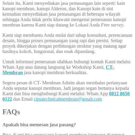
Selain itu, Kami menyediakan jasa pemasangan lain seperti: kain
kanopi membran, kanopi Alderon, dan Kanopi kain di sini
kemudian menyediakan jasa pemasangan di beberapa wilayah
sehingga Anda tidak perlu khawatir mengenai pemesanan kanopi
membran karena Kami siap datang ke Lokasi Anda
Free survey
.
Kami siap membantu Anda mulai dari tahap konsultasi, perencanaan
desain, hingga proses pemasangan yang rapi dan presisi. Setiap
proyek dikerjakan dengan perhitungan struktur yang matang agar
hasilnya kokoh, fungsional, dan enak dipandang.
Untuk informasi pemesanan silahkan hubungi kontak Kami melalui
Whats App atau datang langsung ke Workshop Kami,
CT-
Membran
jasa kanopi membran berkualitas.
Segera pesan di CT- Membran Admin akan membalas pertanyaan
Anda seputar kanopi membran, Jadi jangan segan bertanya kepada
Kami dan bisa menghubungi Kami melalui: Whats App
0812 8650
0122
dan Email
ciptatechnicalmembran@gmail.com
FAQs
Apakah bisa memesan jasa pasang?
Bisa, Kami bisa memasang kanopi membran langsung di tempat