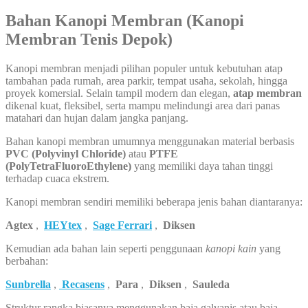
Bahan Kanopi Membran (Kanopi
Membran Tenis Depok)
Kanopi membran menjadi pilihan populer untuk kebutuhan atap
tambahan pada rumah, area parkir, tempat usaha, sekolah, hingga
proyek komersial. Selain tampil modern dan elegan,
atap membran
dikenal kuat, fleksibel, serta mampu melindungi area dari panas
matahari dan hujan dalam jangka panjang.
Bahan kanopi membran umumnya menggunakan material berbasis
PVC (Polyvinyl Chloride)
atau
PTFE
(PolyTetraFluoroEthylene)
yang memiliki daya tahan tinggi
terhadap cuaca ekstrem.
Kanopi membran sendiri memiliki beberapa jenis bahan diantaranya:
Agtex
,
HEYtex
,
Sage Ferrari
,
Diksen
Kemudian ada bahan lain seperti penggunaan
kanopi kain
yang
berbahan:
Sunbrella
,
Recasens
,
Para
,
Diksen
,
Sauleda
Struktur rangka biasanya menggunakan baja galvanis atau baja