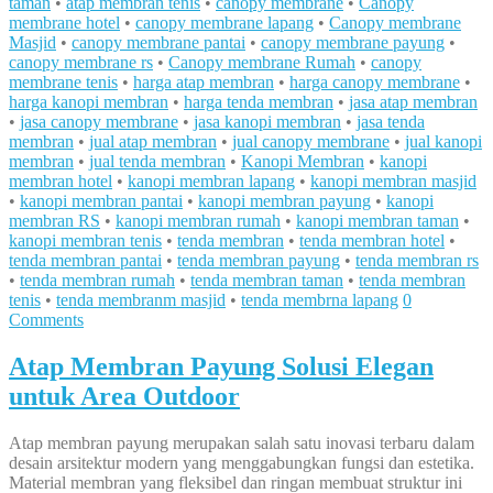
taman
•
atap membran tenis
•
canopy membrane
•
Canopy
membrane hotel
•
canopy membrane lapang
•
Canopy membrane
Masjid
•
canopy membrane pantai
•
canopy membrane payung
•
canopy membrane rs
•
Canopy membrane Rumah
•
canopy
membrane tenis
•
harga atap membran
•
harga canopy membrane
•
harga kanopi membran
•
harga tenda membran
•
jasa atap membran
•
jasa canopy membrane
•
jasa kanopi membran
•
jasa tenda
membran
•
jual atap membran
•
jual canopy membrane
•
jual kanopi
membran
•
jual tenda membran
•
Kanopi Membran
•
kanopi
membran hotel
•
kanopi membran lapang
•
kanopi membran masjid
•
kanopi membran pantai
•
kanopi membran payung
•
kanopi
membran RS
•
kanopi membran rumah
•
kanopi membran taman
•
kanopi membran tenis
•
tenda membran
•
tenda membran hotel
•
tenda membran pantai
•
tenda membran payung
•
tenda membran rs
•
tenda membran rumah
•
tenda membran taman
•
tenda membran
tenis
•
tenda membranm masjid
•
tenda membrna lapang
0
Comments
Atap Membran Payung Solusi Elegan
untuk Area Outdoor
Atap membran payung merupakan salah satu inovasi terbaru dalam
desain arsitektur modern yang menggabungkan fungsi dan estetika.
Material membran yang fleksibel dan ringan membuat struktur ini