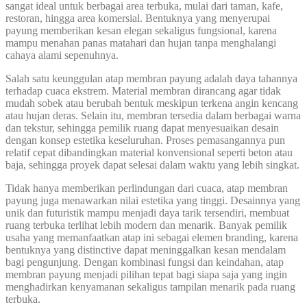
sangat ideal untuk berbagai area terbuka, mulai dari taman, kafe,
restoran, hingga area komersial. Bentuknya yang menyerupai
payung memberikan kesan elegan sekaligus fungsional, karena
mampu menahan panas matahari dan hujan tanpa menghalangi
cahaya alami sepenuhnya.
Salah satu keunggulan atap membran payung adalah daya tahannya
terhadap cuaca ekstrem. Material membran dirancang agar tidak
mudah sobek atau berubah bentuk meskipun terkena angin kencang
atau hujan deras. Selain itu, membran tersedia dalam berbagai warna
dan tekstur, sehingga pemilik ruang dapat menyesuaikan desain
dengan konsep estetika keseluruhan. Proses pemasangannya pun
relatif cepat dibandingkan material konvensional seperti beton atau
baja, sehingga proyek dapat selesai dalam waktu yang lebih singkat.
Tidak hanya memberikan perlindungan dari cuaca, atap membran
payung juga menawarkan nilai estetika yang tinggi. Desainnya yang
unik dan futuristik mampu menjadi daya tarik tersendiri, membuat
ruang terbuka terlihat lebih modern dan menarik. Banyak pemilik
usaha yang memanfaatkan atap ini sebagai elemen branding, karena
bentuknya yang distinctive dapat meninggalkan kesan mendalam
bagi pengunjung. Dengan kombinasi fungsi dan keindahan, atap
membran payung menjadi pilihan tepat bagi siapa saja yang ingin
menghadirkan kenyamanan sekaligus tampilan menarik pada ruang
terbuka.