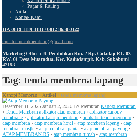
Kanopi Policarbonate
Pagar & Railing
Artikel
Kontak Kami
HP. 0819 1189 8181 / 0812 8650 0122
ciptatechnicalmembran@gmail.com
Marketing Office : Jl. Pendidikan Km. 2 Kp. Cidadap RT. 03
RW. 01 Desa Muaradua, Kec. Kadudampit, Kab. Sukabumi
43153
Tag: tenda membrna lapang
Kanopi Membran
>
Artikel
>
tenda membrna lapang
Desember 31, 2025
Januari 2, 2026
By
Membran
Kanopi Membran
•
Tenda Membran
aplikator atap membran
•
aplikator canopy
membrane
•
aplikator kanopi membran
•
aplikator tenda membran
•
atap membran
•
atap membran hotel
•
atap membran lapang
•
atap
membran masjid
•
atap membran pantai
•
atap membran payung
•
ATAP MEMBRAN RS
•
atap membran rumah
•
atap membran