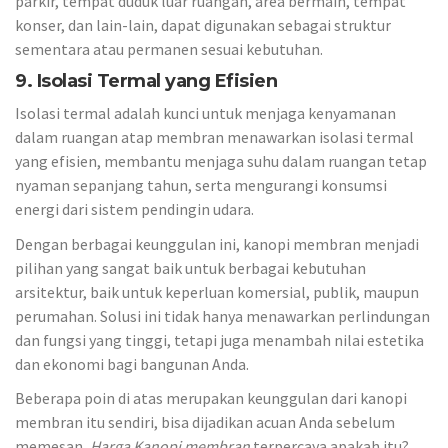
parkir, tempat duduk luar ruangan, area bermain, tempat
konser, dan lain-lain, dapat digunakan sebagai struktur
sementara atau permanen sesuai kebutuhan.
9. Isolasi Termal yang Efisien
Isolasi termal adalah kunci untuk menjaga kenyamanan
dalam ruangan atap membran menawarkan isolasi termal
yang efisien, membantu menjaga suhu dalam ruangan tetap
nyaman sepanjang tahun, serta mengurangi konsumsi
energi dari sistem pendingin udara.
Dengan berbagai keunggulan ini, kanopi membran menjadi
pilihan yang sangat baik untuk berbagai kebutuhan
arsitektur, baik untuk keperluan komersial, publik, maupun
perumahan. Solusi ini tidak hanya menawarkan perlindungan
dan fungsi yang tinggi, tetapi juga menambah nilai estetika
dan ekonomi bagi bangunan Anda.
Beberapa poin di atas merupakan keunggulan dari kanopi
membran itu sendiri, bisa dijadikan acuan Anda sebelum
memesan,
Harga Kanopi membran
terpercaya apakah itu?