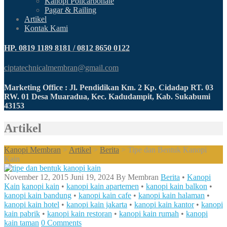
Kanopi Policarbonate
Pagar & Railing
Artikel
Kontak Kami
HP. 0819 1189 8181 / 0812 8650 0122
ciptatechnicalmembran@gmail.com
Marketing Office : Jl. Pendidikan Km. 2 Kp. Cidadap RT. 03
RW. 01 Desa Muaradua, Kec. Kadudampit, Kab. Sukabumi
43153
Artikel
Kanopi Membran
>
Artikel
>
Berita
>
Tipe dan Bentuk Kanopi
Kain
November 12, 2015
Juni 19, 2024
By
Membran
Berita
•
Kanopi
Kain
kanopi kain
•
kanopi kain apartemen
•
kanopi kain balkon
•
kanopi kain bandung
•
kanopi kain cafe
•
kanopi kain halaman
•
kanopi kain hotel
•
kanopi kain jakarta
•
kanopi kain kantor
•
kanopi
kain pabrik
•
kanopi kain restoran
•
kanopi kain rumah
•
kanopi
kain taman
0 Comments