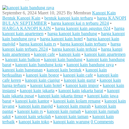
September 6, 2024
Maret 10, 2025
By
Membran
Kanopi Kain
Bentuk Kanopi Kain
•
bentuk kanopi kain terbaru
•
harga KANOPI
BULAN SEPTEMBER
•
harga kanopi kai n terbaru 2024
•
HARGA KANOPI KAIN
•
harga kanopi kain agustus 024
•
harga
kanopi kain apartemen
•
harga kanopi kain bandung
•
harga kanopi
kain bandung raya
•
harga kanopi kain hotel
•
harga kanopi kain
majsjid
•
harga kanopi kain rs
•
harga kanopi kain terbaru
•
harga
kanopi kain terbaru 2024
•
harga kanopi kain terkini
•
harga kanpi
kain apartemen
•
kanopi cafe
•
kanopi kain
•
kanopi kain apartemen
•
kanopi kain balkon
•
kanopi kain bandung
•
kanopi kain bandung
barat
•
kanopi kain bandung kota
•
kanopi kain bandung raya
•
kanopi kain bangunan
•
kanopi kain bentuk
•
kanopi kain
berkualitas
•
kanopi kain bogor
•
kanopi kain cafe
•
kanopi kain
cafe keren
•
kanopi kain cianjur
•
kanopi kain garut
•
kanopi kain
harga terbaru
•
kanopi kain hotel
•
kanopi kain impor
•
kanopi kain
instansi
•
kanopi kain jakarta
•
kanopi kain jakarta barat
•
kanopi
kain jakarta pusat
•
kanopi kain jakarta timur
•
kanopi kain jawa
barat
•
kanopi kain kantor
•
kanopi kain kolam renang
•
kanopi kain
layang
•
kanopi kain masjid
•
kanopi kain murah
•
kanopi kain
pantai
•
kanopi kain rs
•
kanopi kain rumah
•
kanopi kain rumah
sakit
•
kanopi kain sekolah
•
kanopi kain taman
•
kanopi kain
terbaik
•
kanopi kain toko
•
kanopi kain warung
0 Comments