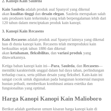
2. Kanopi Kain Sauleda
Kain Sauleda
adalah produk asal Spanyol yang dikenal
akan
kualitas tinggi
dan
desain elegan
. Sauleda merupakan salah
satu produsen kain terkemuka yang telah berpengalaman lebih dari
120 tahun dalam menciptakan produk kain kanopi.
3. Kanopi Kain Recasens
Kain Recasens
adalah produk asal Spanyol lainnya yang dikenal
luas di dunia kanopi kain. Recasens telah memproduksi kain
berkualitas sejak tahun 1886 dan dikenal
akan
ketahanan
,
fleksibilitas
, dan
variasi produk
yang
ditawarkannya.
Ketiga bahan kanopi kain ini—
Para
,
Sauleda
, dan
Recasens
—
memiliki karakteristik unggul dalam hal daya tahan, perlindungan
terhadap cuaca, serta pilihan desain yang fleksibel. Kain-kain ini
sangat cocok untuk digunakan pada bangunan komersial maupun
hunian pribadi, memberikan kombinasi antara estetika dan
fungsionalitas yang optimal.
Harga Kanopi Kanopi Kain Malioboro
Berikut adalah gambaran umum kisaran harga kanopi kain di