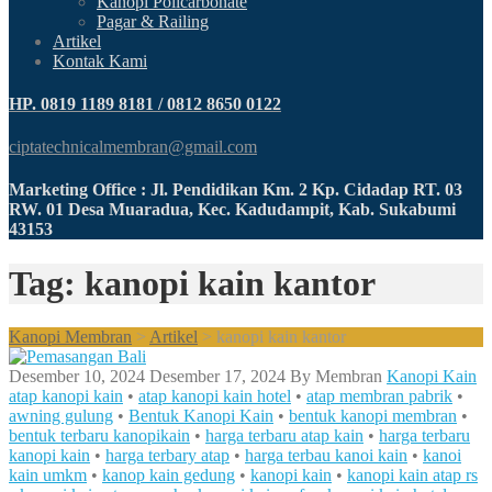
Kanopi Policarbonate
Pagar & Railing
Artikel
Kontak Kami
HP. 0819 1189 8181 / 0812 8650 0122
ciptatechnicalmembran@gmail.com
Marketing Office : Jl. Pendidikan Km. 2 Kp. Cidadap RT. 03
RW. 01 Desa Muaradua, Kec. Kadudampit, Kab. Sukabumi
43153
Tag: kanopi kain kantor
Kanopi Membran
>
Artikel
>
kanopi kain kantor
Desember 10, 2024
Desember 17, 2024
By
Membran
Kanopi Kain
atap kanopi kain
•
atap kanopi kain hotel
•
atap membran pabrik
•
awning gulung
•
Bentuk Kanopi Kain
•
bentuk kanopi membran
•
bentuk terbaru kanopikain
•
harga terbaru atap kain
•
harga terbaru
kanopi kain
•
harga terbary atap
•
harga terbau kanoi kain
•
kanoi
kain umkm
•
kanop kain gedung
•
kanopi kain
•
kanopi kain atap rs