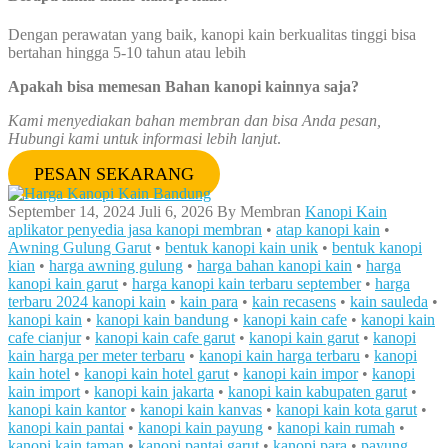
Dengan perawatan yang baik, kanopi kain berkualitas tinggi bisa
bertahan hingga 5-10 tahun atau lebih
Apakah bisa memesan Bahan kanopi kainnya saja?
Kami menyediakan bahan membran dan bisa Anda pesan,
Hubungi kami untuk informasi lebih lanjut
.
PESAN SEKARANG
September 14, 2024
Juli 6, 2026
By
Membran
Kanopi Kain
aplikator penyedia jasa kanopi membran
•
atap kanopi kain
•
Awning Gulung Garut
•
bentuk kanopi kain unik
•
bentuk kanopi
kian
•
harga awning gulung
•
harga bahan kanopi kain
•
harga
kanopi kain garut
•
harga kanopi kain terbaru september
•
harga
terbaru 2024 kanopi kain
•
kain para
•
kain recasens
•
kain sauleda
•
kanopi kain
•
kanopi kain bandung
•
kanopi kain cafe
•
kanopi kain
cafe cianjur
•
kanopi kain cafe garut
•
kanopi kain garut
•
kanopi
kain harga per meter terbaru
•
kanopi kain harga terbaru
•
kanopi
kain hotel
•
kanopi kain hotel garut
•
kanopi kain impor
•
kanopi
kain import
•
kanopi kain jakarta
•
kanopi kain kabupaten garut
•
kanopi kain kantor
•
kanopi kain kanvas
•
kanopi kain kota garut
•
kanopi kain pantai
•
kanopi kain payung
•
kanopi kain rumah
•
kanopi kain taman
•
kanopi pantai garut
•
kanopi para
•
payung