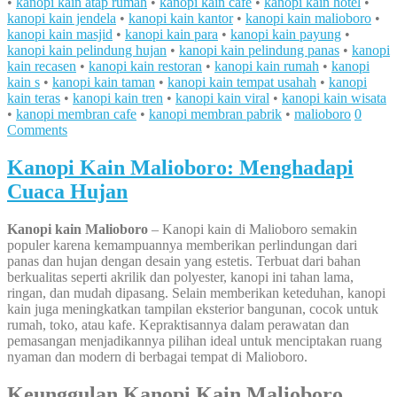
•
kanopi kain atap rumah
•
kanopi kain cafe
•
kanopi kain hotel
•
kanopi kain jendela
•
kanopi kain kantor
•
kanopi kain malioboro
•
kanopi kain masjid
•
kanopi kain para
•
kanopi kain payung
•
kanopi kain pelindung hujan
•
kanopi kain pelindung panas
•
kanopi
kain recasen
•
kanopi kain restoran
•
kanopi kain rumah
•
kanopi
kain s
•
kanopi kain taman
•
kanopi kain tempat usahah
•
kanopi
kain teras
•
kanopi kain tren
•
kanopi kain viral
•
kanopi kain wisata
•
kanopi membran cafe
•
kanopi membran pabrik
•
malioboro
0
Comments
Kanopi Kain Malioboro: Menghadapi
Cuaca Hujan
Kanopi kain Malioboro
– Kanopi kain di Malioboro semakin
populer karena kemampuannya memberikan perlindungan dari
panas dan hujan dengan desain yang estetis. Terbuat dari bahan
berkualitas seperti akrilik dan polyester, kanopi ini tahan lama,
ringan, dan mudah dipasang. Selain memberikan keteduhan, kanopi
kain juga meningkatkan tampilan eksterior bangunan, cocok untuk
rumah, toko, atau kafe. Kepraktisannya dalam perawatan dan
pemasangan menjadikannya pilihan ideal untuk menciptakan ruang
nyaman dan modern di berbagai tempat di Malioboro.
Keunggulan Kanopi Kain Malioboro