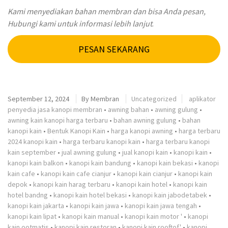
Kami menyediakan bahan membran dan bisa Anda pesan,
Hubungi kami untuk informasi lebih lanjut
.
PESAN SEKARANG
September 12, 2024
By
Membran
Uncategorized
aplikator
penyedia jasa kanopi membran
•
awning bahan
•
awning gulung
•
awning kain kanopi harga terbaru
•
bahan awning gulung
•
bahan
kanopi kain
•
Bentuk Kanopi Kain
•
harga kanopi awning
•
harga terbaru
2024 kanopi kain
•
harga terbaru kanopi kain
•
harga terbaru kanopi
kain september
•
jual awning gulung
•
jual kanopi kain
•
kanopi kain
•
kanopi kain balkon
•
kanopi kain bandung
•
kanopi kain bekasi
•
kanopi
kain cafe
•
kanopi kain cafe cianjur
•
kanopi kain cianjur
•
kanopi kain
depok
•
kanopi kain harag terbaru
•
kanopi kain hotel
•
kanopi kain
hotel bandng
•
kanopi kain hotel bekasi
•
kanopi kain jabodetabek
•
kanopi kain jakarta
•
kanopi kain jawa
•
kanopi kain jawa tengah
•
kanopi kain lipat
•
kanopi kain manual
•
kanopi kain motor '
•
kanopi
kain ootmatis
•
kanopi kain restoran
•
kanopi kain rooftof'
•
kanopi