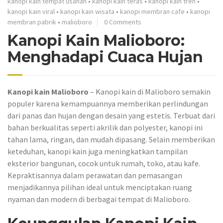
kanopi kain tempat usahah
•
kanopi kain teras
•
kanopi kain tren
•
kanopi kain viral
•
kanopi kain wisata
•
kanopi membran cafe
•
kanopi
membran pabrik
•
malioboro
0 Comments
Kanopi Kain Malioboro:
Menghadapi Cuaca Hujan
Kanopi kain Malioboro
– Kanopi kain di Malioboro semakin
populer karena kemampuannya memberikan perlindungan
dari panas dan hujan dengan desain yang estetis. Terbuat dari
bahan berkualitas seperti akrilik dan polyester, kanopi ini
tahan lama, ringan, dan mudah dipasang. Selain memberikan
keteduhan, kanopi kain juga meningkatkan tampilan
eksterior bangunan, cocok untuk rumah, toko, atau kafe.
Kepraktisannya dalam perawatan dan pemasangan
menjadikannya pilihan ideal untuk menciptakan ruang
nyaman dan modern di berbagai tempat di Malioboro.