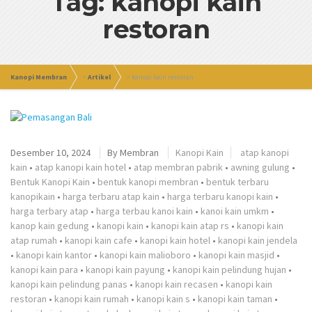
Tag: kanopi kain
restoran
Kanopi Membran
>
Artikel
>
kanopi kain restoran
Desember 10, 2024
By
Membran
Kanopi Kain
atap kanopi
kain
•
atap kanopi kain hotel
•
atap membran pabrik
•
awning gulung
•
Bentuk Kanopi Kain
•
bentuk kanopi membran
•
bentuk terbaru
kanopikain
•
harga terbaru atap kain
•
harga terbaru kanopi kain
•
harga terbary atap
•
harga terbau kanoi kain
•
kanoi kain umkm
•
kanop kain gedung
•
kanopi kain
•
kanopi kain atap rs
•
kanopi kain
atap rumah
•
kanopi kain cafe
•
kanopi kain hotel
•
kanopi kain jendela
•
kanopi kain kantor
•
kanopi kain malioboro
•
kanopi kain masjid
•
kanopi kain para
•
kanopi kain payung
•
kanopi kain pelindung hujan
•
kanopi kain pelindung panas
•
kanopi kain recasen
•
kanopi kain
restoran
•
kanopi kain rumah
•
kanopi kain s
•
kanopi kain taman
•