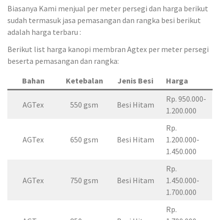
Biasanya Kami menjual per meter persegi dan harga berikut
sudah termasuk jasa pemasangan dan rangka besi berikut
adalah harga terbaru :
Berikut list harga kanopi membran Agtex per meter persegi
beserta pemasangan dan rangka:
Bahan
Ketebalan
Jenis Besi
Harga
Rp. 950.000-
AGTex
550 gsm
Besi Hitam
1.200.000
Rp.
AGTex
650 gsm
Besi Hitam
1.200.000-
1.450.000
Rp.
AGTex
750 gsm
Besi Hitam
1.450.000-
1.700.000
Rp.