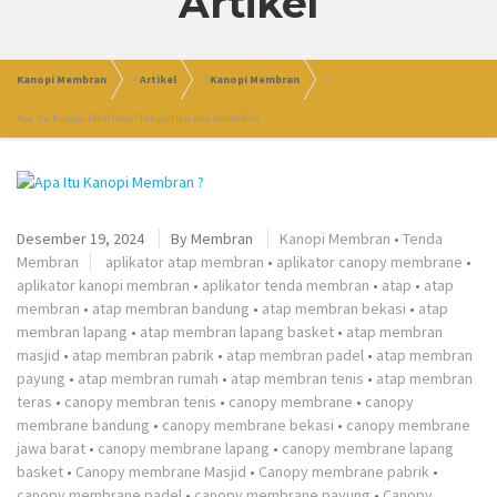
Artikel
Kanopi Membran
>
Artikel
>
Kanopi Membran
>
Apa Itu Kanopi Membran? Pengertian dan Kelebihan
Desember 19, 2024
By
Membran
Kanopi Membran
•
Tenda
Membran
aplikator atap membran
•
aplikator canopy membrane
•
aplikator kanopi membran
•
aplikator tenda membran
•
atap
•
atap
membran
•
atap membran bandung
•
atap membran bekasi
•
atap
membran lapang
•
atap membran lapang basket
•
atap membran
masjid
•
atap membran pabrik
•
atap membran padel
•
atap membran
payung
•
atap membran rumah
•
atap membran tenis
•
atap membran
teras
•
canopy membran tenis
•
canopy membrane
•
canopy
membrane bandung
•
canopy membrane bekasi
•
canopy membrane
jawa barat
•
canopy membrane lapang
•
canopy membrane lapang
basket
•
Canopy membrane Masjid
•
Canopy membrane pabrik
•
canopy membrane padel
•
canopy membrane payung
•
Canopy