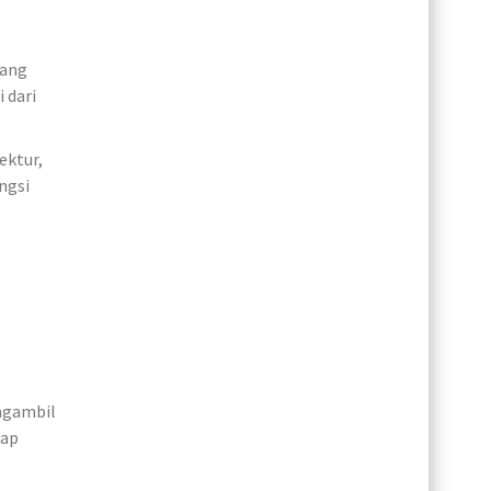
yang
 dari
ektur,
ngsi
ngambil
tap