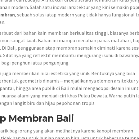
nan modern. Salah satu inovasi arsitektur yang kini semakin popu
embran
, sebuah solusi atap modern yang tidak hanya fungsional t
an.
buat dari bahan kain membran berkualitas tinggi, biasanya ber
 namun sangat kuat. Bahan ini mampu menahan panas matahari, hu
 Di Bali, penggunaan atap membran semakin diminati karena ses
p. Sifatnya yang reflektif membantu mengurangi suhu di bawahny
 bagi penghuni atau pengunjung.
 juga memberikan nilai estetika yang unik. Bentuknya yang bisa
erbentuk geometris dinamis—menjadikannya elemen arsitektur 
pantai, hingga area publik di Bali mulai mengadopsi desain ini un
uansa alami yang menjadi ciri khas Pulau Dewata. Warna putih 
ngan langit biru dan hijau pepohonan tropis.
p Membran Bali
 tarik bagi orang yang akan melihatnya karena kanopi membran
tidak hanya untuk hunian namun bisa juga untuk beberapa tempa