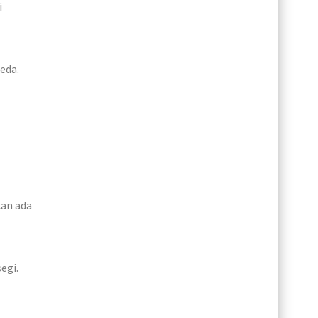
i
eda.
kan ada
egi.