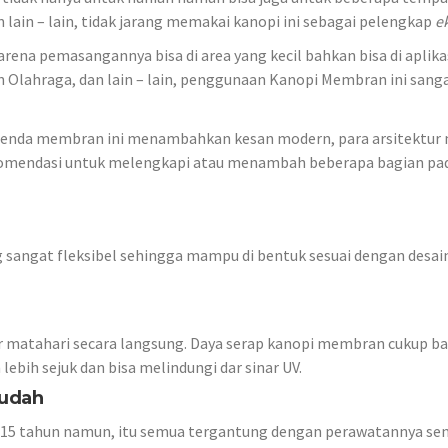
 lain – lain, tidak jarang memakai kanopi ini sebagai pelengkap
e
ena pemasangannya bisa di area yang kecil bahkan bisa di aplika
 Olahraga, dan lain – lain, penggunaan Kanopi Membran ini sanga
enda membran ini menambahkan kesan modern, para arsitektur
komendasi untuk melengkapi atau menambah beberapa bagian pa
 sangat fleksibel sehingga mampu di bentuk sesuai dengan desai
r matahari secara langsung. Daya serap kanopi membran cukup b
bih sejuk dan bisa melindungi dar sinar UV.
Mudah
 15 tahun namun, itu semua tergantung dengan perawatannya sen