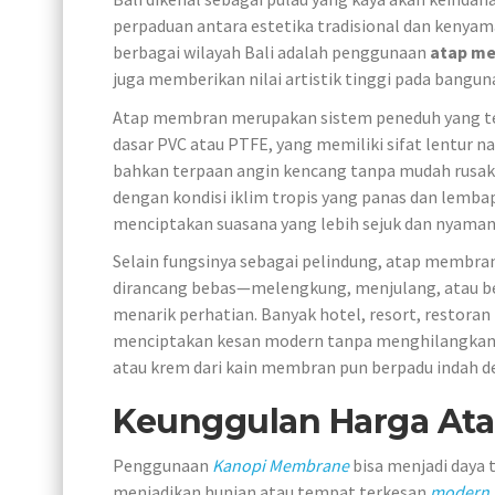
perpaduan antara estetika tradisional dan kenyama
berbagai wilayah Bali adalah penggunaan
atap m
juga memberikan nilai artistik tinggi pada bangun
Atap membran merupakan sistem peneduh yang ter
dasar PVC atau PTFE, yang memiliki sifat lentur
bahkan terpaan angin kencang tanpa mudah rusak.
dengan kondisi iklim tropis yang panas dan lemba
menciptakan suasana yang lebih sejuk dan nyaman
Selain fungsinya sebagai pelindung, atap membran
dirancang bebas—melengkung, menjulang, atau b
menarik perhatian. Banyak hotel, resort, restoran 
menciptakan kesan modern tanpa menghilangkan n
atau krem dari kain membran pun berpadu indah de
Keunggulan Harga Ata
Penggunaan
Kanopi Membrane
bisa menjadi daya
menjadikan hunian atau tempat terkesan
modern
,