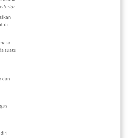
ksterior
.
sikan
t di
 masa
da suatu
n dan
agus
diri