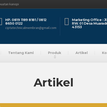
buatan kanopi
HP. 0819 1189 8181 / 0812
Marketing Office : J
8650 0122
RW. 01 Desa Muarad
43153
ciptatechnicalmembran@gmail.com
Tentang Kami
Produk
Artikel
Ko
Artikel