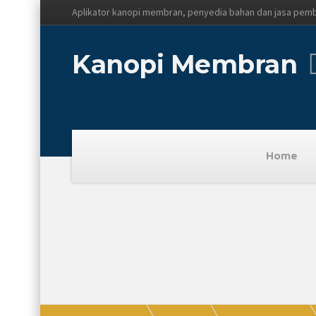
Aplikator kanopi membran, penyedia bahan dan jasa pem
Kanopi Membran
Home