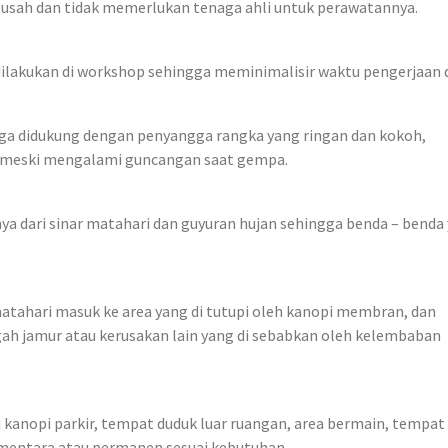
usah dan tidak memerlukan tenaga ahli untuk perawatannya.
lakukan di workshop sehingga meminimalisir waktu pengerjaan d
juga didukung dengan penyangga rangka yang ringan dan kokoh,
 meski mengalami guncangan saat gempa.
a dari sinar matahari dan guyuran hujan sehingga benda – benda
hari masuk ke area yang di tutupi oleh kanopi membran, dan
h jamur atau kerusakan lain yang di sebabkan oleh kelembaban
 kanopi parkir, tempat duduk luar ruangan, area bermain, tempat
sementara atau permanen sesuai kebutuhan.