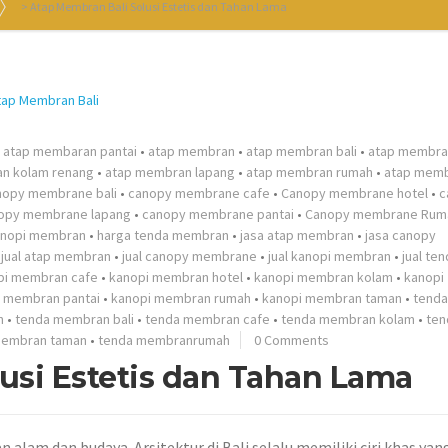
>
Atap Membran Bali Solusi Estetis dan Tahan Lama
atap membaran pantai
•
atap membran
•
atap membran bali
•
atap membra
n kolam renang
•
atap membran lapang
•
atap membran rumah
•
atap mem
nopy membrane bali
•
canopy membrane cafe
•
Canopy membrane hotel
•
c
opy membrane lapang
•
canopy membrane pantai
•
Canopy membrane Rum
anopi membran
•
harga tenda membran
•
jasa atap membran
•
jasa canopy
•
jual atap membran
•
jual canopy membrane
•
jual kanopi membran
•
jual te
pi membran cafe
•
kanopi membran hotel
•
kanopi membran kolam
•
kanopi
 membran pantai
•
kanopi membran rumah
•
kanopi membran taman
•
tenda
n
•
tenda membran bali
•
tenda membran cafe
•
tenda membran kolam
•
ten
membran taman
•
tenda membranrumah
0 Comments
usi Estetis dan Tahan Lama
n alam dan budaya. Arsitektur di Bali selalu memiliki ciri khas ya