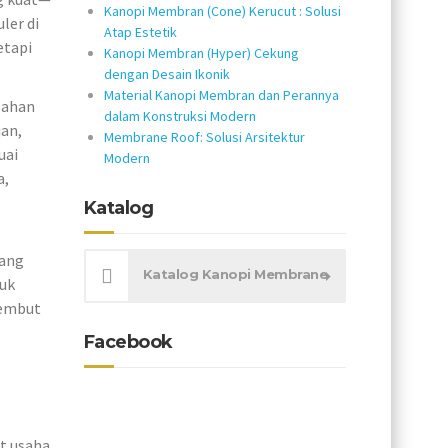
Kanopi Membran (Cone) Kerucut : Solusi
ler di
Atap Estetik
etapi
Kanopi Membran (Hyper) Cekung
dengan Desain Ikonik
Material Kanopi Membran dan Perannya
bahan
dalam Konstruksi Modern
jan,
Membrane Roof: Solusi Arsitektur
uai
Modern
a,
Katalog
yang
Katalog Kanopi Membrane
tuk
lembut
Facebook
t usaha