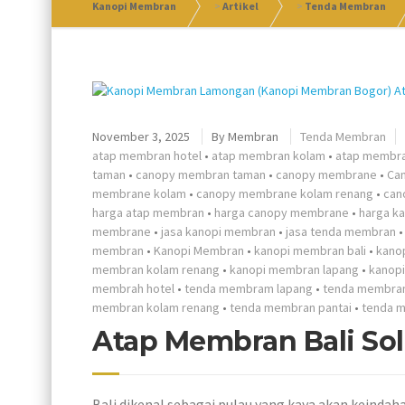
Kanopi Membran
>
Artikel
>
Tenda Membran
November 3, 2025
By
Membran
Tenda Membran
atap membran hotel
•
atap membran kolam
•
atap membra
taman
•
canopy membran taman
•
canopy membrane
•
Ca
membrane kolam
•
canopy membrane kolam renang
•
can
harga atap membran
•
harga canopy membrane
•
harga k
membrane
•
jasa kanopi membran
•
jasa tenda membran
membran
•
Kanopi Membran
•
kanopi membran bali
•
kano
membran kolam renang
•
kanopi membran lapang
•
kanopi
membrah hotel
•
tenda membram lapang
•
tenda membra
membran kolam renang
•
tenda membran pantai
•
tenda 
Atap Membran Bali Sol
Bali dikenal sebagai pulau yang kaya akan keindaha