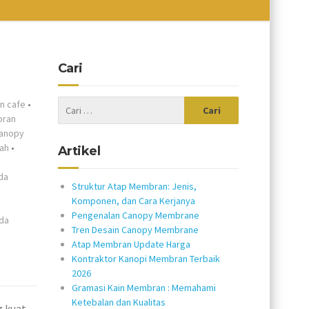
Cari
n cafe
•
bran
anopy
ah
•
Artikel
nda
Struktur Atap Membran: Jenis,
Komponen, dan Cara Kerjanya
Pengenalan Canopy Membrane
da
Tren Desain Canopy Membrane
Atap Membran Update Harga
Kontraktor Kanopi Membran Terbaik
2026
Gramasi Kain Membran : Memahami
Ketebalan dan Kualitas
ng kuat—