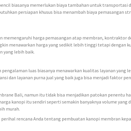
erpencil biasanya memerlukan biaya tambahan untuk transportasi 
embutuhkan persiapan khusus bisa menambah biaya pemasangan str
h akan memengaruhi harga pemasangan atap membran, kontraktor 
kin menawarkan harga yang sedikit lebih tinggi tetapi dengan ku
n yang lebih baik.
an pengalaman luas biasanya menawarkan kualitas layanan yang le
ansi dan layanan purna jual yang baik juga bisa menjadi faktor pe
brane Bali, namun itu tidak bisa menjadikan patokan penentu h
arga kanopi itu sendiri seperti semakin banyaknya volume yang 
bih murah.
ulu perihal rencana Anda tentang pembuatan kanopi membran kep