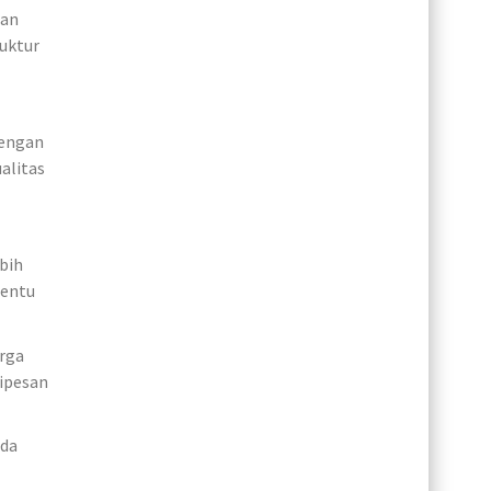
dan
uktur
dengan
alitas
bih
nentu
arga
dipesan
ada