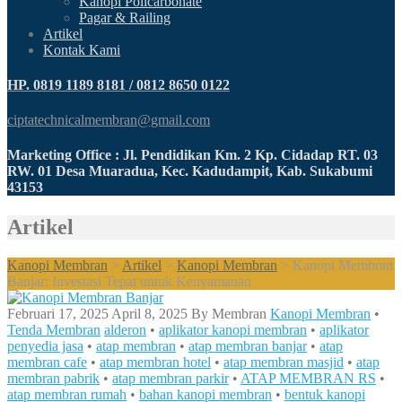
Kanopi Policarbonate
Pagar & Railing
Artikel
Kontak Kami
HP. 0819 1189 8181 / 0812 8650 0122
ciptatechnicalmembran@gmail.com
Marketing Office : Jl. Pendidikan Km. 2 Kp. Cidadap RT. 03
RW. 01 Desa Muaradua, Kec. Kadudampit, Kab. Sukabumi
43153
Artikel
Kanopi Membran
>
Artikel
>
Kanopi Membran
>
Kanopi Membran
Banjar: Investasi Tepat untuk Kenyamanan
Februari 17, 2025
April 8, 2025
By
Membran
Kanopi Membran
•
Tenda Membran
alderon
•
aplikator kanopi membran
•
aplikator
penyedia jasa
•
atap membran
•
atap membran banjar
•
atap
membran cafe
•
atap membran hotel
•
atap membran masjid
•
atap
membran pabrik
•
atap membran parkir
•
ATAP MEMBRAN RS
•
atap membran rumah
•
bahan kanopi membran
•
bentuk kanopi