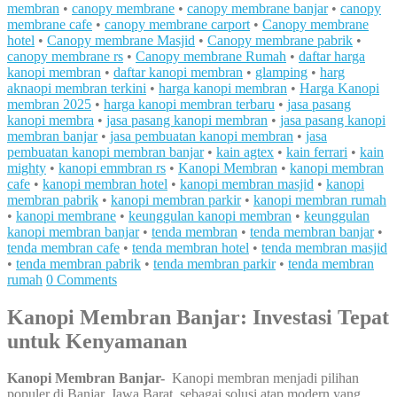
membran
•
canopy membrane
•
canopy membrane banjar
•
canopy
membrane cafe
•
canopy membrane carport
•
Canopy membrane
hotel
•
Canopy membrane Masjid
•
Canopy membrane pabrik
•
canopy membrane rs
•
Canopy membrane Rumah
•
daftar harga
kanopi membran
•
daftar kanopi membran
•
glamping
•
harg
aknaopi membran terkini
•
harga kanopi membran
•
Harga Kanopi
membran 2025
•
harga kanopi membran terbaru
•
jasa pasang
kanopi membra
•
jasa pasang kanopi membran
•
jasa pasang kanopi
membran banjar
•
jasa pembuatan kanopi membran
•
jasa
pembuatan kanopi membran banjar
•
kain agtex
•
kain ferrari
•
kain
mighty
•
kanopi emmbran rs
•
Kanopi Membran
•
kanopi membran
cafe
•
kanopi membran hotel
•
kanopi membran masjid
•
kanopi
membran pabrik
•
kanopi membran parkir
•
kanopi membran rumah
•
kanopi membrane
•
keunggulan kanopi membran
•
keunggulan
kanopi membran banjar
•
tenda membran
•
tenda membran banjar
•
tenda membran cafe
•
tenda membran hotel
•
tenda membran masjid
•
tenda membran pabrik
•
tenda membran parkir
•
tenda membran
rumah
0 Comments
Kanopi Membran Banjar: Investasi Tepat
untuk Kenyamanan
Kanopi Membran Banjar-
Kanopi membran menjadi pilihan
populer di Banjar, Jawa Barat, sebagai solusi atap modern yang