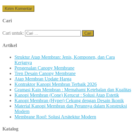
Cari
Cari untuk:
Artikel
Struktur Atap Membran: Jenis, Komponen, dan Cara
Kerjanya
Pengenalan Canopy Membrane
Tren Desain Canopy Membrane
Atap Membran Update Harga
Kontraktor Kanopi Membran Terbaik 2026
Gramasi Kain Membran : Memahami Ketebalan dan Kualitas
Kanopi Membran (Cone) Kerucut : Solusi Atap Estetik
Kanopi Membran (Hyper) Cekung dengan Desain Ikonik
Material Kanopi Membran dan Perannya dalam Konstruksi
Modern
Membrane Roof: Solusi Arsitektur Modern
Katalog