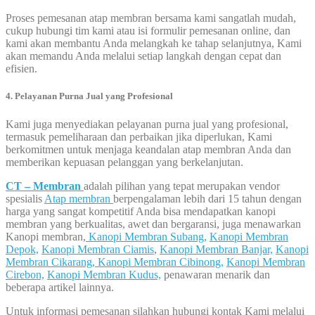
Proses pemesanan atap membran bersama kami sangatlah mudah,
cukup hubungi tim kami atau isi formulir pemesanan online, dan
kami akan membantu Anda melangkah ke tahap selanjutnya, Kami
akan memandu Anda melalui setiap langkah dengan cepat dan
efisien.
4. Pelayanan Purna Jual yang Profesional
Kami juga menyediakan pelayanan purna jual yang profesional,
termasuk pemeliharaan dan perbaikan jika diperlukan, Kami
berkomitmen untuk menjaga keandalan atap membran Anda dan
memberikan kepuasan pelanggan yang berkelanjutan.
CT – Membran
adalah pilihan yang tepat merupakan vendor
spesialis
Atap membran
berpengalaman lebih dari 15 tahun dengan
harga yang sangat kompetitif Anda bisa mendapatkan kanopi
membran yang berkualitas, awet dan bergaransi, juga menawarkan
Kanopi membran,
Kanopi Membran Subang,
Kanopi Membran
Depok,
Kanopi Membran Ciamis
,
Kanopi Membran Banjar,
Kanopi
Membran Cikarang,
Kanopi Membran Cibinong,
Kanopi Membran
Cirebon,
Kanopi Membran Kudus,
penawaran menarik dan
beberapa artikel lainnya.
Untuk informasi pemesanan silahkan hubungi kontak Kami melalui