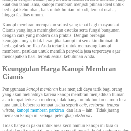
kuat dan tahan lama, kanopi membran menjadi pilihan ideal untuk
berbagai kebutuhan, baik untuk hunian pribadi, tempat usaha,
hingga fasilitas umum.
Kanopi membran merupakan solusi yang tepat bagi masyarakat
Ciamis yang ingin meningkatkan estetika serta fungsi bangunan
dengan cara yang modern dan praktis. Dengan berbagai
keunggulannya, tidak heran jika kanopi ini semakin diminati di
berbagai sektor. Jika Anda tertarik untuk memasang kanopi
membran, pastikan untuk memilih penyedia jasa terpercaya agar
mendapatkan hasil terbaik sesuai kebutuhan Anda.
Keunggulan Harga Kanopi Membran
Ciamis
Penggunaan
kanopi membran
bisa menjadi daya tarik bagi orang
yang akan melihatnya karena kanopi membran menjadikan hunian
atau tempat terkesan modern, tidak hanya untuk hunian namun bisa
juga untuk beberapa tempat usaha seperit
cafe
,
restoran
,
tempat
wisata,
kanopi membran parkiran
dan lain – lain. Tidak jarang
memakai kanopi ini sebagai pelengkap
eksterior
.
Tidak hanya di pakai untuk area kecil namun kanopi ini bisa di
pakai dan di pasang di area besar seperti
pabrik, hotel, gedung teater