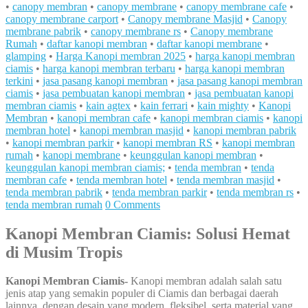
•
canopy membran
•
canopy membrane
•
canopy membrane cafe
•
canopy membrane carport
•
Canopy membrane Masjid
•
Canopy
membrane pabrik
•
canopy membrane rs
•
Canopy membrane
Rumah
•
daftar kanopi membran
•
daftar kanopi membrane
•
glamping
•
Harga Kanopi membran 2025
•
harga kanopi membran
ciamis
•
harga kanopi membran terbaru
•
harga kanopi membran
terkini
•
jasa pasang kanopi membran
•
jasa pasang kanopi membran
ciamis
•
jasa pembuatan kanopi membran
•
jasa pembuatan kanopi
membran ciamis
•
kain agtex
•
kain ferrari
•
kain mighty
•
Kanopi
Membran
•
kanopi membran cafe
•
kanopi membran ciamis
•
kanopi
membran hotel
•
kanopi membran masjid
•
kanopi membran pabrik
•
kanopi membran parkir
•
kanopi membran RS
•
kanopi membran
rumah
•
kanopi membrane
•
keunggulan kanopi membran
•
keunggulan kanopi membran ciamis;
•
tenda membran
•
tenda
membran cafe
•
tenda membran hotel
•
tenda membran masjid
•
tenda membran pabrik
•
tenda membran parkir
•
tenda membran rs
•
tenda membran rumah
0 Comments
Kanopi Membran Ciamis: Solusi Hemat
di Musim Tropis
Kanopi Membran Ciamis-
Kanopi membran adalah salah satu
jenis atap yang semakin populer di Ciamis dan berbagai daerah
lainnya, dengan desain yang modern, fleksibel, serta material yang