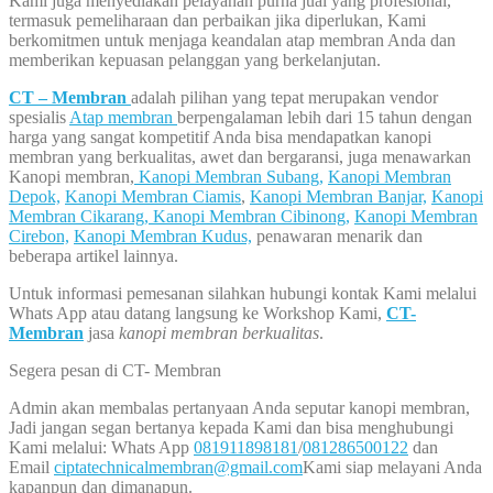
Kami juga menyediakan pelayanan purna jual yang profesional,
termasuk pemeliharaan dan perbaikan jika diperlukan, Kami
berkomitmen untuk menjaga keandalan atap membran Anda dan
memberikan kepuasan pelanggan yang berkelanjutan.
CT – Membran
adalah pilihan yang tepat merupakan vendor
spesialis
Atap membran
berpengalaman lebih dari 15 tahun dengan
harga yang sangat kompetitif Anda bisa mendapatkan kanopi
membran yang berkualitas, awet dan bergaransi, juga menawarkan
Kanopi membran,
Kanopi Membran Subang,
Kanopi Membran
Depok,
Kanopi Membran Ciamis
,
Kanopi Membran Banjar,
Kanopi
Membran Cikarang,
Kanopi Membran Cibinong,
Kanopi Membran
Cirebon,
Kanopi Membran Kudus,
penawaran menarik dan
beberapa artikel lainnya.
Untuk informasi pemesanan silahkan hubungi kontak Kami melalui
Whats App atau datang langsung ke Workshop Kami,
CT-
Membran
jasa
kanopi membran berkualitas
.
Segera pesan di CT- Membran
Admin akan membalas pertanyaan Anda seputar kanopi membran,
Jadi jangan segan bertanya kepada Kami dan bisa menghubungi
Kami melalui: Whats App
081911898181
/
081286500122
dan
Email
ciptatechnicalmembran@gmail.com
Kami siap melayani Anda
kapanpun dan dimanapun.