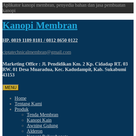
Aplikator kanopi membran, penyedia bahan dan jasa pembuatan
kanopi
Kanopi Membran
HP. 0819 1189 8181 / 0812 8650 0122
ciptatechnicalmembran@gmail.com
Marketing Office : Jl. Pendidikan Km. 2 Kp. Cidadap RT. 03
RW. 01 Desa Muaradua, Kec. Kadudampit, Kab. Sukabumi
43153
MENU
Home
Tentang Kami
Produk
Tenda Membran
Kanopi Kain
Awning Gulung
Alderon