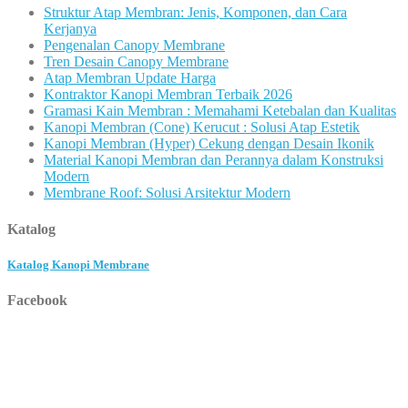
Struktur Atap Membran: Jenis, Komponen, dan Cara
Kerjanya
Pengenalan Canopy Membrane
Tren Desain Canopy Membrane
Atap Membran Update Harga
Kontraktor Kanopi Membran Terbaik 2026
Gramasi Kain Membran : Memahami Ketebalan dan Kualitas
Kanopi Membran (Cone) Kerucut : Solusi Atap Estetik
Kanopi Membran (Hyper) Cekung dengan Desain Ikonik
Material Kanopi Membran dan Perannya dalam Konstruksi
Modern
Membrane Roof: Solusi Arsitektur Modern
Katalog
Katalog Kanopi Membrane
Facebook