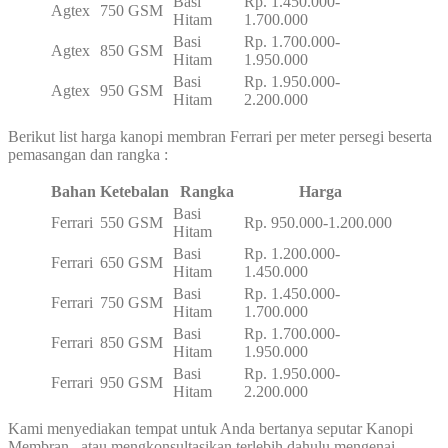
Basi
Rp. 1.450.000-
Agtex
750 GSM
Hitam
1.700.000
Basi
Rp. 1.700.000-
Agtex
850 GSM
Hitam
1.950.000
Basi
Rp. 1.950.000-
Agtex
950 GSM
Hitam
2.200.000
Berikut list harga kanopi membran Ferrari per meter persegi beserta
pemasangan dan rangka :
Bahan
Ketebalan
Rangka
Harga
Basi
Ferrari
550 GSM
Rp. 950.000-1.200.000
Hitam
Basi
Rp. 1.200.000-
Ferrari
650 GSM
Hitam
1.450.000
Basi
Rp. 1.450.000-
Ferrari
750 GSM
Hitam
1.700.000
Basi
Rp. 1.700.000-
Ferrari
850 GSM
Hitam
1.950.000
Basi
Rp. 1.950.000-
Ferrari
950 GSM
Hitam
2.200.000
Kami menyediakan tempat untuk Anda bertanya seputar Kanopi
Membran , atau mengkonsultasikan terlebih dahulu mengenai