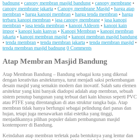
badnung
•
canopy membran masjid bandung
•
canopy membrane
•
canopy membrane jakarta
•
Canopy membrane Masjid
•
harga atap
membran
•
harga kanopi membran
•
harga tenda membran
•
harga
terbaru kanopi membran
•
jasa canopy membrane
•
jasa kanopi
membran
•
jasa tenda membran
•
kanopi Aldeorn
•
kanopi kain
impor
•
kanopi kain kanvas
•
Kanopi Membran
•
kanopi membran
jakarta
•
kanopi membran masjid
•
kanopi membran masjid bandung
•
tenda membran
•
tenda membran jakarta
•
tenda membran masjid
•
tenda membran masjid badnung
0 Comments
Atap Membran Masjid Bandung
Atap Membran Bandung – Bandung sebagai kota yang dikenal
dengan kreativitas arsitekturnya, turut menjadi saksi perkembangan
desain masjid yang semakin modern dan inovatif. Salah satu elemen
arsitektur yang kini banyak diadopsi adalah atap membran, sebuah
sistem penutup bangunan yang terbuat dari kain khusus seperti PVC
atau PTFE yang direntangkan di atas struktur rangka baja. Atap
membran tidak hanya berfungsi sebagai pelindung dari panas dan
hujan, tetapi juga menawarkan nilai estetika yang tinggi,
menjadikannya pilihan populer dalam pembangunan masjid
kontemporer di Bandung.
Keindahan atap membran terletak pada bentuknya yang lentur dan