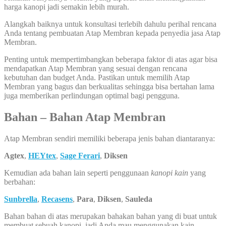
harga kanopi jadi semakin lebih murah.
Alangkah baiknya untuk konsultasi terlebih dahulu perihal rencana
Anda tentang pembuatan Atap Membran kepada penyedia jasa Atap
Membran.
Penting untuk mempertimbangkan beberapa faktor di atas agar bisa
mendapatkan Atap Membran yang sesuai dengan rencana
kebutuhan dan budget Anda. Pastikan untuk memilih Atap
Membran yang bagus dan berkualitas sehingga bisa bertahan lama
juga memberikan perlindungan optimal bagi pengguna.
Bahan – Bahan Atap Membran
Atap Membran sendiri memiliki beberapa jenis bahan diantaranya:
Agtex
,
HEYtex
,
Sage Ferari
,
Diksen
Kemudian ada bahan lain seperti penggunaan
kanopi kain
yang
berbahan:
Sunbrella
,
Recasens
,
Para
,
Diksen
,
Sauleda
Bahan bahan di atas merupakan bahakan bahan yang di buat untuk
membuat sebuah kanopi, jadi Anda mau menggunakan kain