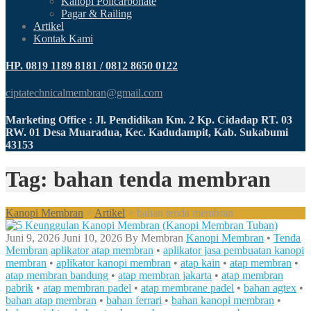
Kanopi Policarbonate
Pagar & Railing
Artikel
Kontak Kami
HP. 0819 1189 8181 / 0812 8650 0122
ciptatechnicalmembran@gmail.com
Marketing Office : Jl. Pendidikan Km. 2 Kp. Cidadap RT. 03
RW. 01 Desa Muaradua, Kec. Kadudampit, Kab. Sukabumi
43153
Tag: bahan tenda membran
Kanopi Membran
>
Artikel
>
bahan tenda membran
Juni 9, 2026
Juni 10, 2026
By
Membran
Kanopi Membran
•
Tenda
Membran
aplikator atap membran
•
aplikator jasa pembuatan kanopi
membran
•
aplikator kanopi membran
•
atap kain
•
atap membran
•
atap membran bandung
•
atap membran jakarta
•
atap membran
pabrik
•
atap membran padel
•
atap membrane padel
•
bahan agtex
•
bahan atap membran
•
bahan ferrari
•
bahan kanopi membran
•