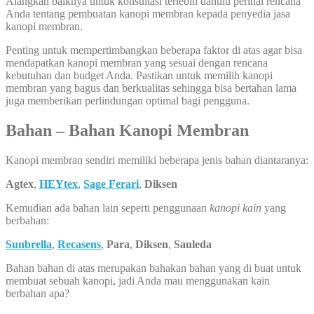
Alangkah baiknya untuk konsultasi terlebih dahulu perihal rencana
Anda tentang pembuatan kanopi membran kepada penyedia jasa
kanopi membran.
Penting untuk mempertimbangkan beberapa faktor di atas agar bisa
mendapatkan kanopi membran yang sesuai dengan rencana
kebutuhan dan budget Anda. Pastikan untuk memilih kanopi
membran yang bagus dan berkualitas sehingga bisa bertahan lama
juga memberikan perlindungan optimal bagi pengguna.
Bahan – Bahan Kanopi Membran
Kanopi membran sendiri memiliki beberapa jenis bahan diantaranya:
Agtex
,
HEYtex
,
Sage Ferari
,
Diksen
Kemudian ada bahan lain seperti penggunaan
kanopi kain
yang
berbahan:
Sunbrella
,
Recasens
,
Para
,
Diksen
,
Sauleda
Bahan bahan di atas merupakan bahakan bahan yang di buat untuk
membuat sebuah kanopi, jadi Anda mau menggunakan kain
berbahan apa?