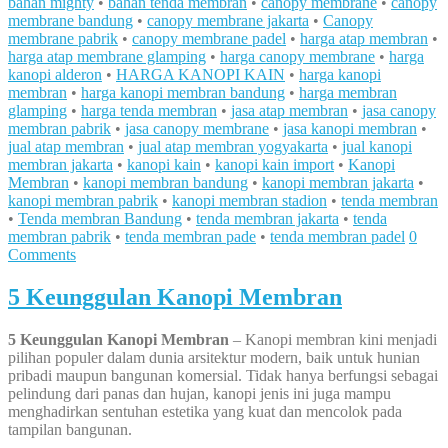
bahan mighty
•
bahan tenda membran
•
canopy membrane
•
canopy
membrane bandung
•
canopy membrane jakarta
•
Canopy
membrane pabrik
•
canopy membrane padel
•
harga atap membran
•
harga atap membrane glamping
•
harga canopy membrane
•
harga
kanopi alderon
•
HARGA KANOPI KAIN
•
harga kanopi
membran
•
harga kanopi membran bandung
•
harga membran
glamping
•
harga tenda membran
•
jasa atap membran
•
jasa canopy
membran pabrik
•
jasa canopy membrane
•
jasa kanopi membran
•
jual atap membran
•
jual atap membran yogyakarta
•
jual kanopi
membran jakarta
•
kanopi kain
•
kanopi kain import
•
Kanopi
Membran
•
kanopi membran bandung
•
kanopi membran jakarta
•
kanopi membran pabrik
•
kanopi membran stadion
•
tenda membran
•
Tenda membran Bandung
•
tenda membran jakarta
•
tenda
membran pabrik
•
tenda membran pade
•
tenda membran padel
0
Comments
5 Keunggulan Kanopi Membran
5 Keunggulan Kanopi Membran
– Kanopi membran kini menjadi
pilihan populer dalam dunia arsitektur modern, baik untuk hunian
pribadi maupun bangunan komersial. Tidak hanya berfungsi sebagai
pelindung dari panas dan hujan, kanopi jenis ini juga mampu
menghadirkan sentuhan estetika yang kuat dan mencolok pada
tampilan bangunan.