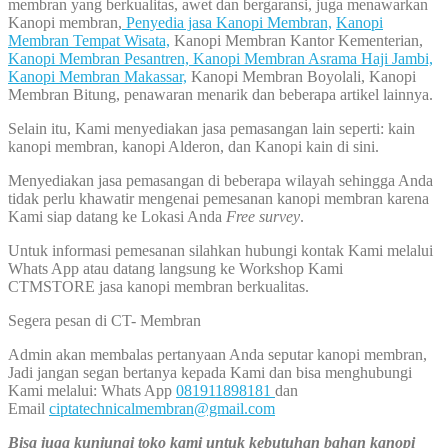
membran yang berkualitas, awet dan bergaransi, juga menawarkan
Kanopi membran,
Penyedia jasa Kanopi Membran,
Kanopi
Membran Tempat Wisata,
Kanopi Membran Kantor Kementerian,
Kanopi Membran Pesantren,
Kanopi Membran Asrama Haji Jambi,
Kanopi Membran Makassar,
Kanopi Membran Boyolali, Kanopi
Membran Bitung, penawaran menarik dan beberapa artikel lainnya.
Selain itu, Kami menyediakan jasa pemasangan lain seperti: kain
kanopi membran, kanopi Alderon, dan Kanopi kain di sini.
Menyediakan jasa pemasangan di beberapa wilayah sehingga Anda
tidak perlu khawatir mengenai pemesanan kanopi membran karena
Kami siap datang ke Lokasi Anda
Free survey
.
Untuk informasi pemesanan silahkan hubungi kontak Kami melalui
Whats App atau datang langsung ke Workshop Kami
CTMSTORE jasa kanopi membran berkualitas.
Segera pesan di CT- Membran
Admin akan membalas pertanyaan Anda seputar kanopi membran,
Jadi jangan segan bertanya kepada Kami dan bisa menghubungi
Kami melalui: Whats App
081911898181
dan
Email
ciptatechnicalmembran@gmail.com
Bisa juga kunjungi toko kami untuk kebutuhan bahan kanopi