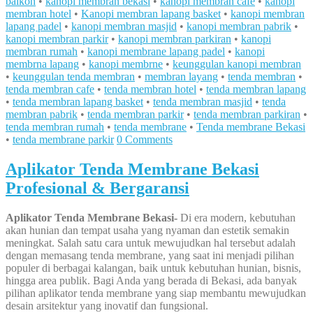
balkon
•
kanopi membran bekasi
•
kanopi membran cafe
•
kanopi
membran hotel
•
Kanopi membran lapang basket
•
kanopi membran
lapang padel
•
kanopi membran masjid
•
kanopi membran pabrik
•
kanopi membran parkir
•
kanopi membran parkiran
•
kanopi
membran rumah
•
kanopi membrane lapang padel
•
kanopi
membrna lapang
•
kanopi membrne
•
keunggulan kanopi membran
•
keunggulan tenda membran
•
membran layang
•
tenda membran
•
tenda membran cafe
•
tenda membran hotel
•
tenda membran lapang
•
tenda membran lapang basket
•
tenda membran masjid
•
tenda
membran pabrik
•
tenda membran parkir
•
tenda membran parkiran
•
tenda membran rumah
•
tenda membrane
•
Tenda membrane Bekasi
•
tenda membrane parkir
0 Comments
Aplikator Tenda Membrane Bekasi
Profesional & Bergaransi
Aplikator Tenda Membrane Bekasi-
Di era modern, kebutuhan
akan hunian dan tempat usaha yang nyaman dan estetik semakin
meningkat. Salah satu cara untuk mewujudkan hal tersebut adalah
dengan memasang tenda membrane, yang saat ini menjadi pilihan
populer di berbagai kalangan, baik untuk kebutuhan hunian, bisnis,
hingga area publik. Bagi Anda yang berada di Bekasi, ada banyak
pilihan aplikator tenda membrane yang siap membantu mewujudkan
desain arsitektur yang inovatif dan fungsional.