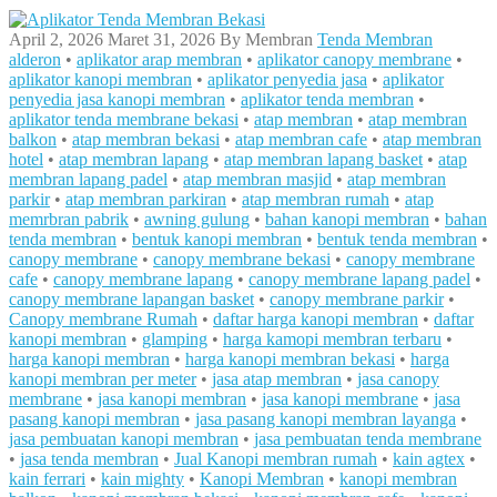
April 2, 2026
Maret 31, 2026
By
Membran
Tenda Membran
alderon
•
aplikator arap membran
•
aplikator canopy membrane
•
aplikator kanopi membran
•
aplikator penyedia jasa
•
aplikator
penyedia jasa kanopi membran
•
aplikator tenda membran
•
aplikator tenda membrane bekasi
•
atap membran
•
atap membran
balkon
•
atap membran bekasi
•
atap membran cafe
•
atap membran
hotel
•
atap membran lapang
•
atap membran lapang basket
•
atap
membran lapang padel
•
atap membran masjid
•
atap membran
parkir
•
atap membran parkiran
•
atap membran rumah
•
atap
memrbran pabrik
•
awning gulung
•
bahan kanopi membran
•
bahan
tenda membran
•
bentuk kanopi membran
•
bentuk tenda membran
•
canopy membrane
•
canopy membrane bekasi
•
canopy membrane
cafe
•
canopy membrane lapang
•
canopy membrane lapang padel
•
canopy membrane lapangan basket
•
canopy membrane parkir
•
Canopy membrane Rumah
•
daftar harga kanopi membran
•
daftar
kanopi membran
•
glamping
•
harga kamopi membran terbaru
•
harga kanopi membran
•
harga kanopi membran bekasi
•
harga
kanopi membran per meter
•
jasa atap membran
•
jasa canopy
membrane
•
jasa kanopi membran
•
jasa kanopi membrane
•
jasa
pasang kanopi membran
•
jasa pasang kanopi membran layanga
•
jasa pembuatan kanopi membran
•
jasa pembuatan tenda membrane
•
jasa tenda membran
•
Jual Kanopi membran rumah
•
kain agtex
•
kain ferrari
•
kain mighty
•
Kanopi Membran
•
kanopi membran