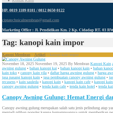
Kontak Kami
HP. 0819 1189 8181 / 0812 8650 0122
ciptatechnicalmembran@gmail.com
Marketing Office : Jl. Pendidikan Km. 2 Kp. Cidadap RT. 03 
Tag: kanopi kain impor
Kanopi Membran
>
Artikel
>
kanopi kain impor
November 18, 2025
November 19, 2025
By
Membran
Kanopi Kain
awning gulung
•
bahan kanopi kai
•
bahan kanopi kain
•
bahan kanop
kain toko
•
canopy kain vila
•
daftar harga awning gulung
•
harga aw
jasa pasang kanopi kain
•
jasa pembuatan canopy awning gulung
•
ja
recasens
•
kain sauleda
•
kanopi kain
•
kanopi kain cafe
•
kanopi kain
canopy awning gulung
•
tenda kain cafe
•
tenda kain hotel
•
tenda ka
Canopy Awning Gulung: Hemat Energi d
Canopy awning gulung merupakan salah satu jenis pelindung atap yang
menjadi pilihan populer karena kemampuannya untuk memberikan per