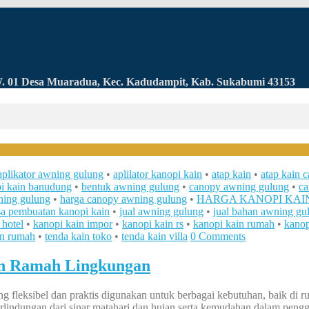
RW. 01 Desa Muaradua, Kec. Kadudampit, Kab. Sukabumi 43153
aplikator awning gulung
•
aplilator kanopi kain
•
atap kain
•
atap kain c
i kain banudung
•
bentuk awning gulung
•
canopy awning gulung
•
ca
ning gulung
•
harga canopy awning gulung
•
HARGA KANOPI KAI
sa pembuatan kanopi kain
•
jual awning gulung
•
jual bahan awning gu
 hotel
•
kanopi kain impor
•
kanopi kain rs
•
kanopi kain rumah
•
kanop
in rumah
•
tenda kain toko
•
tenda kain villa
0 Comments
an Ramah Lingkungan
 fleksibel dan praktis digunakan untuk berbagai kebutuhan, baik di ru
lindungan dari sinar matahari dan hujan serta kemudahan dalam peng