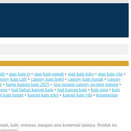
afe
•
atap kain rs
•
atap kain rumah
•
atap kain toko
•
atap kain vila
•
nopy kain cafe
•
canopy kain hotel
•
canopy kain rumah
•
canopy
N
•
harga kanopi kain 2025
•
jasa pasang canopy awning gulung
•
lung
•
jual bahan kanopi kain
•
jual kanopi kain
•
kain para
•
kain
i kain taman
•
kanopi kain toko
•
kanopi kain vila
•
keunggulan
mah, kafe, restoran, maupun area komersial lainnya. Produk ini
gunaannya.