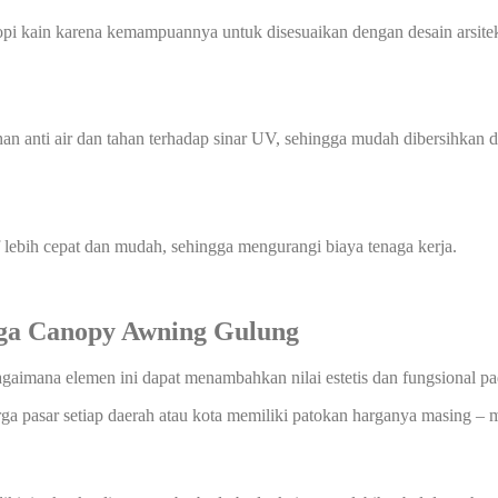
i kain karena kemampuannya untuk disesuaikan dengan desain arsitektu
han anti air dan tahan terhadap sinar UV, sehingga mudah dibersihka
f lebih cepat dan mudah, sehingga mengurangi biaya tenaga kerja.
rga
Canopy Awning Gulung
agaimana elemen ini dapat menambahkan nilai estetis dan fungsional p
rga pasar setiap daerah atau kota memiliki patokan harganya masing – m