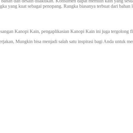
n bahan dan desain dilakukan. Konsumen dapat memilih kain yang sesua
ka yang kuat sebagai penopang. Rangka biasanya terbuat dari bahan lo
sangan Kanopi Kain, pengaplikasian Kanopi Kain ini juga tergolong f
kerjakan, Mungkin bisa menjadi salah satu inspirasi bagi Anda untuk