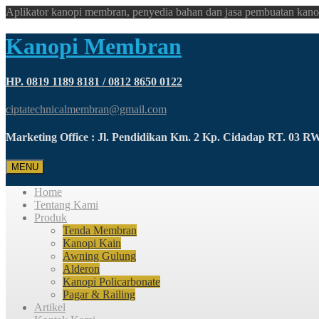
Aplikator kanopi membran, penyedia bahan dan jasa pembuatan kano
Kanopi Membran
HP. 0819 1189 8181 / 0812 8650 0122
ciptatechnicalmembran@gmail.com
Marketing Office : Jl. Pendidikan Km. 2 Kp. Cidadap RT. 03 
MENU
Home
Tentang Kami
Produk
Tenda Membran
Kanopi Kain
Awning Gulung
Alderon
Kanopi Policarbonate
Pagar & Railing
Artikel