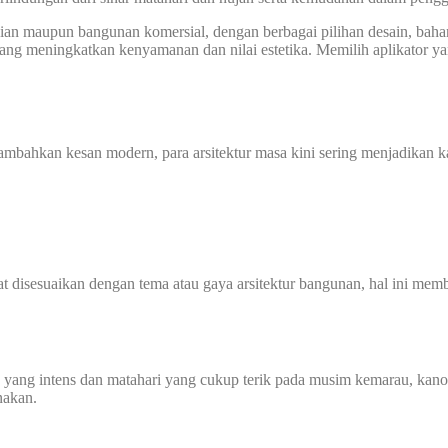
unian maupun bangunan komersial, dengan berbagai pilihan desain, ba
f yang meningkatkan kenyamanan dan nilai estetika. Memilih aplikator 
mbahkan kesan modern, para arsitektur masa kini sering menjadikan 
 disesuaikan dengan tema atau gaya arsitektur bangunan, hal ini membu
yang intens dan matahari yang cukup terik pada musim kemarau, kanopi
nakan.