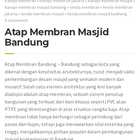
Kanopi Membran
•
kanopi membran jakarta
•
kanopi membran masjid
•
kanopi membran masjid bandung
•
tenda membran
•
tenda membran
jakarta
•
tenda membran masjid
•
tenda membran masjid badnung
0 Comments
Atap Membran Masjid
Bandung
Atap Membran Bandung – Bandung sebagai kota yang
dikenal dengan kreativitas arsitekturnya, turut menjadi saksi
perkembangan desain masjid yang semakin modern dan
inovatif. Salah satu elemen arsitektur yang kini banyak
diadopsi adalah atap membran, sebuah sistem penutup
bangunan yang terbuat dari kain khusus seperti PVC atau
PTFE yang direntangkan di atas struktur rangka baja. Atap
membran tidak hanya berfungsi sebagai pelindung dari
panas dan hujan, tetapi juga menawarkan nilai estetika yang
tinggi, menjadikannya pilihan populer dalam pembangunan
masjid kontemporer di Bandung.