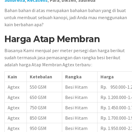
Sunbrella
,
Recasens
,
Para
,
Diksen
,
Sauleda
Bahan bahan di atas merupakan bahakan bahan yang di buat
untuk membuat sebuah kanopi, jadi Anda mau menggunakan
kain berbahan apa?
Harga Atap Membran
Biasanya Kami menjual per meter persegi dan harga berikut
sudah termasuk jasa pemasangan dan rangka besi berikut
adalah harga Atap Membran Agtex terbaru :
Kain
Ketebalan
Rangka
Harga
Agtex
550 GSM
Besi Hitam
Rp. 950.000-1.
Agtex
650 GSM
Besi Hitam
Rp. 1.200.000-1
Agtex
750 GSM
Besi Hitam
Rp. 1.450.000-1
Agtex
850 GSM
Besi Hitam
Rp. 1.700.000-1
Agtex
950 GSM
Besi Hitam
Rp. 1.950.000-2