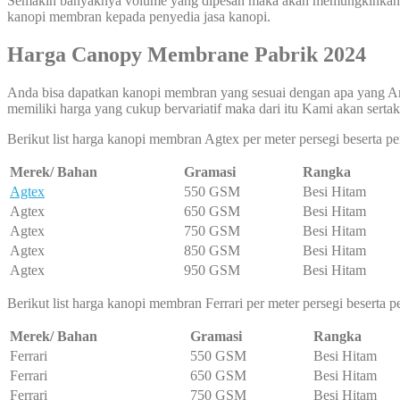
Semakin banyaknya volume yang dipesan maka akan memungkinkan har
kanopi membran kepada penyedia jasa kanopi.
Harga Canopy Membrane Pabrik 2024
Anda bisa dapatkan kanopi membran yang sesuai dengan apa yang A
memiliki harga yang cukup bervariatif maka dari itu Kami akan sertak
Berikut list harga kanopi membran Agtex per meter persegi beserta 
Merek/ Bahan
Gramasi
Rangka
Agtex
550 GSM
Besi Hitam
Agtex
650 GSM
Besi Hitam
Agtex
750 GSM
Besi Hitam
Agtex
850 GSM
Besi Hitam
Agtex
950 GSM
Besi Hitam
Berikut list harga kanopi membran Ferrari per meter persegi beserta
Merek/ Bahan
Gramasi
Rangka
Ferrari
550 GSM
Besi Hitam
Ferrari
650 GSM
Besi Hitam
Ferrari
750 GSM
Besi Hitam