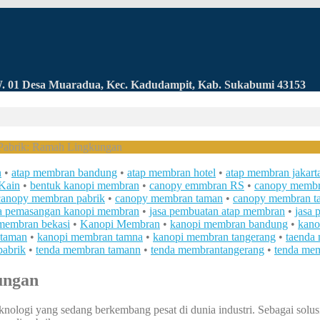
RW. 01 Desa Muaradua, Kec. Kadudampit, Kab. Sukabumi 43153
abrik: Ramah Lingkungan
n
•
atap membran bandung
•
atap membran hotel
•
atap membran jakart
Kain
•
bentuk kanopi membran
•
canopy emmbran RS
•
canopy memb
canopy membran pabrik
•
canopy membran taman
•
canopy membran t
sa pemasangan kanopi membran
•
jasa pembuatan atap membran
•
jasa
membran bekasi
•
Kanopi Membran
•
kanopi membran bandung
•
kano
 taman
•
kanopi membran tamna
•
kanopi membran tangerang
•
taenda
pabrik
•
tenda membran tamann
•
tenda membrantangerang
•
tenda me
ungan
nologi yang sedang berkembang pesat di dunia industri. Sebagai solu