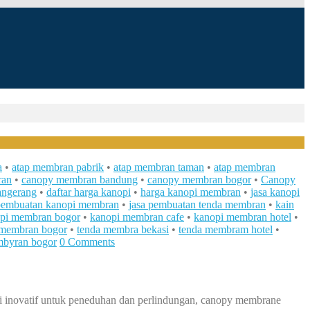
a
•
atap membran pabrik
•
atap membran taman
•
atap membran
ran
•
canopy membran bandung
•
canopy membran bogor
•
Canopy
angerang
•
daftar harga kanopi
•
harga kanopi membran
•
jasa kanopi
 pembuatan kanopi membran
•
jasa pembuatan tenda membran
•
kain
pi membran bogor
•
kanopi membran cafe
•
kanopi membran hotel
•
 membran bogor
•
tenda membra bekasi
•
tenda membram hotel
•
mbyran bogor
0 Comments
si inovatif untuk peneduhan dan perlindungan, canopy membrane