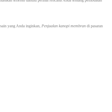
asikan terlebih dahulu perihal rencana Anda tentang pembuatan
esain yang Anda inginkan,
Penjualan kanopi membran
di pasaran