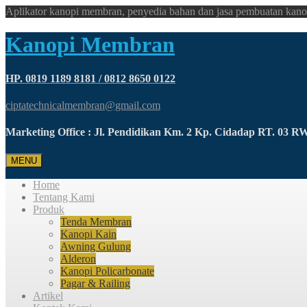
Aplikator kanopi membran, penyedia bahan dan jasa pembuatan kano
Kanopi Membran
HP. 0819 1189 8181 / 0812 8650 0122
ciptatechnicalmembran@gmail.com
Marketing Office : Jl. Pendidikan Km. 2 Kp. Cidadap RT. 03 
MENU
Home
Tentang Kami
Produk
Tenda Membran
Kanopi Kain
Awning Gulung
Alderon
Kanopi Policarbonate
Pagar & Railing
Artikel