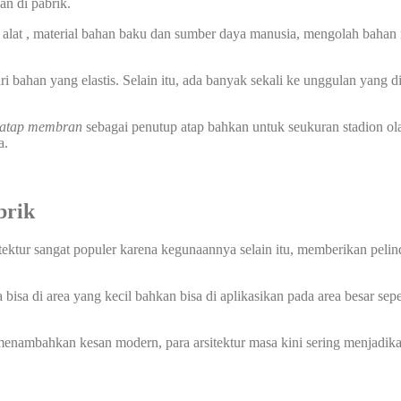
n di pabrik.
alat , material bahan baku dan sumber daya manusia, mengolah bahan m
ri bahan yang elastis. Selain itu, ada banyak sekali ke unggulan yang 
atap membran
sebagai penutup atap bahkan untuk seukuran stadion ol
a.
brik
tektur sangat populer karena kegunaannya selain itu, memberikan pelin
sa di area yang kecil bahkan bisa di aplikasikan pada area besar sep
nambahkan kesan modern, para arsitektur masa kini sering menjadik