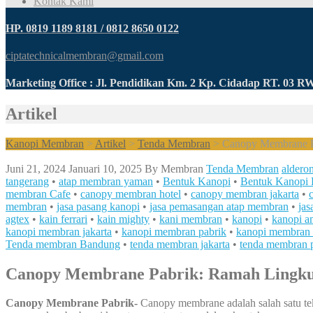
Kontak Kami
HP. 0819 1189 8181 / 0812 8650 0122
ciptatechnicalmembran@gmail.com
Marketing Office : Jl. Pendidikan Km. 2 Kp. Cidadap RT. 03 
Artikel
Kanopi Membran
>
Artikel
>
Tenda Membran
>
Canopy Membrane P
Juni 21, 2024
Januari 10, 2025
By
Membran
Tenda Membran
aldero
tangerang
•
atap membran yaman
•
Bentuk Kanopi
•
Bentuk Kanopi 
membran Cafe
•
canopy membran hotel
•
canopy membran jakarta
•
membran
•
jasa pasang kanopi
•
jasa pemasangan atap membran
•
ja
agtex
•
kain ferrari
•
kain mighty
•
kani membran
•
kanopi
•
kanopi a
kanopi membran jakarta
•
kanopi membran pabrik
•
kanopi membran
Tenda membran Bandung
•
tenda membran jakarta
•
tenda membran 
Canopy Membrane Pabrik: Ramah Lingk
Canopy Membrane Pabrik-
Canopy membrane adalah salah satu tek