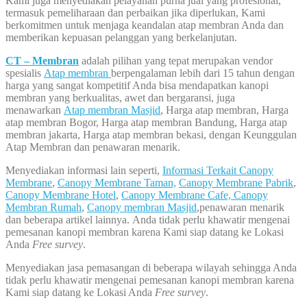
Kami juga menyediakan pelayanan purna jual yang profesional,
termasuk pemeliharaan dan perbaikan jika diperlukan, Kami
berkomitmen untuk menjaga keandalan atap membran Anda dan
memberikan kepuasan pelanggan yang berkelanjutan.
CT – Membran
adalah pilihan yang tepat merupakan vendor
spesialis
Atap membran
berpengalaman lebih dari 15 tahun dengan
harga yang sangat kompetitif Anda bisa mendapatkan kanopi
membran yang berkualitas, awet dan bergaransi, juga
menawarkan
Atap membran Masjid
, Harga atap membran, Harga
atap membran Bogor, Harga atap membran Bandung, Harga atap
membran jakarta, Harga atap membran bekasi, dengan Keunggulan
Atap Membran dan penawaran menarik.
Menyediakan informasi lain seperti,
Informasi Terkait Canopy
Membrane
,
Canopy Membrane Taman,
Canopy Membrane Pabrik
,
Canopy Membrane Hotel
,
Canopy Membrane Cafe,
Canopy
Membran Rumah
,
Canopy membran Masjid
,penawaran menarik
dan beberapa artikel lainnya. Anda tidak perlu khawatir mengenai
pemesanan kanopi membran karena Kami siap datang ke Lokasi
Anda
Free survey
.
Menyediakan jasa pemasangan di beberapa wilayah sehingga Anda
tidak perlu khawatir mengenai pemesanan kanopi membran karena
Kami siap datang ke Lokasi Anda
Free survey
.