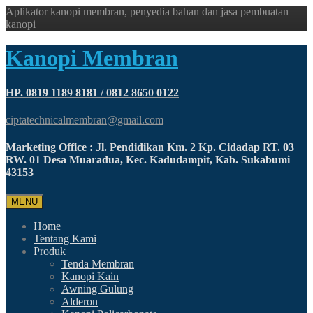
Aplikator kanopi membran, penyedia bahan dan jasa pembuatan
kanopi
Kanopi Membran
HP. 0819 1189 8181 / 0812 8650 0122
ciptatechnicalmembran@gmail.com
Marketing Office : Jl. Pendidikan Km. 2 Kp. Cidadap RT. 03
RW. 01 Desa Muaradua, Kec. Kadudampit, Kab. Sukabumi
43153
MENU
Home
Tentang Kami
Produk
Tenda Membran
Kanopi Kain
Awning Gulung
Alderon