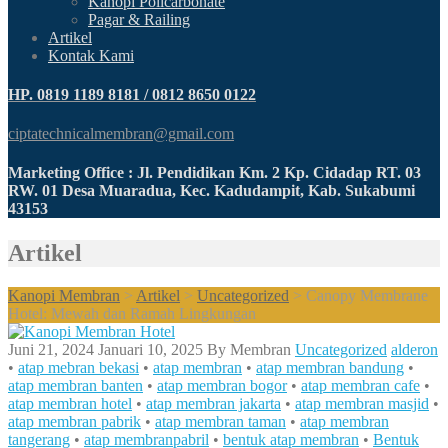
Kanopi Policarbonate
Pagar & Railing
Artikel
Kontak Kami
HP. 0819 1189 8181 / 0812 8650 0122
ciptatechnicalmembran@gmail.com
Marketing Office : Jl. Pendidikan Km. 2 Kp. Cidadap RT. 03
RW. 01 Desa Muaradua, Kec. Kadudampit, Kab. Sukabumi
43153
Artikel
Kanopi Membran
>
Artikel
>
Uncategorized
>
Canopy Membrane
Hotel: Mewah dan Ramah Lingkungan
Juni 21, 2024
Januari 10, 2025
By
Membran
Uncategorized
alderon
•
atap mebran bekasi
•
atap membran
•
atap membran bandung
•
atap membran banten
•
atap membran bogor
•
atap membran cafe
•
atap membran hotel
•
atap membran jakarta
•
atap membran masjid
•
atap membran pabrik
•
atap membran taman
•
atap membran
tangerang
•
atap membranpabril
•
bentuk atap membran
•
Bentuk