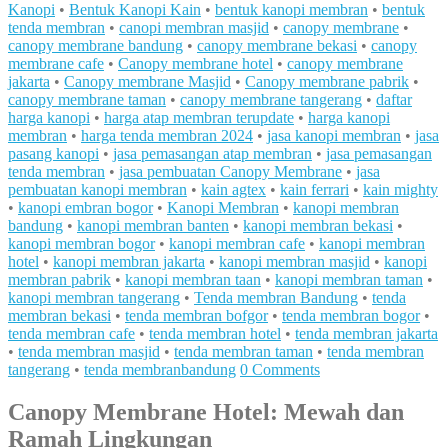
Kanopi
•
Bentuk Kanopi Kain
•
bentuk kanopi membran
•
bentuk
tenda membran
•
canopi membran masjid
•
canopy membrane
•
canopy membrane bandung
•
canopy membrane bekasi
•
canopy
membrane cafe
•
Canopy membrane hotel
•
canopy membrane
jakarta
•
Canopy membrane Masjid
•
Canopy membrane pabrik
•
canopy membrane taman
•
canopy membrane tangerang
•
daftar
harga kanopi
•
harga atap membran terupdate
•
harga kanopi
membran
•
harga tenda membran 2024
•
jasa kanopi membran
•
jasa
pasang kanopi
•
jasa pemasangan atap membran
•
jasa pemasangan
tenda membran
•
jasa pembuatan Canopy Membrane
•
jasa
pembuatan kanopi membran
•
kain agtex
•
kain ferrari
•
kain mighty
•
kanopi embran bogor
•
Kanopi Membran
•
kanopi membran
bandung
•
kanopi membran banten
•
kanopi membran bekasi
•
kanopi membran bogor
•
kanopi membran cafe
•
kanopi membran
hotel
•
kanopi membran jakarta
•
kanopi membran masjid
•
kanopi
membran pabrik
•
kanopi membran taan
•
kanopi membran taman
•
kanopi membran tangerang
•
Tenda membran Bandung
•
tenda
membran bekasi
•
tenda membran bofgor
•
tenda membran bogor
•
tenda membran cafe
•
tenda membran hotel
•
tenda membran jakarta
•
tenda membran masjid
•
tenda membran taman
•
tenda membran
tangerang
•
tenda membranbandung
0 Comments
Canopy Membrane Hotel: Mewah dan
Ramah Lingkungan