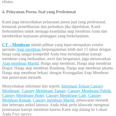
efisien.
4. Pelayanan Purna Jual yang Profesional
Kami juga menyediakan pelayanan purna jual yang profesional,
termasuk pemeliharaan dan perbaikan jika diperlukan, Kami
berkomitmen untuk menjaga keandalan atap membran Anda dan
memberikan kepuasan pelanggan yang berkelanjutan.
CT – Membran
adalah pilihan yang tepat merupakan vendor
spesialis
Atap membran
berpengalaman lebih dari 15 tahun dengan
harga yang sangat kompetitif Anda bisa mendapatkan kanopi
membran yang berkualitas, awet dan bergaransi, juga menawarkan
Atap membran Masjid
, Harga atap membran, Harga atap membran
Bogor, Harga atap membran Bandung, Harga atap membran jakarta,
Harga atap membran bekasi, dengan Keunggulan Atap Membran
dan penawaran menarik.
Menyediakan informasi lain seperti,
Informasi Terkait Canopy
Membrane
,
Canopy Membrane Taman,
Canopy Membrane Pabrik
,
Canopy Membrane Hotel
,
Canopy Membrane Cafe,
Canopy
Membran Rumah
,
Canopy membran Masjid
, penawaran menarik
dan beberapa artikel lainnya. Anda tidak perlu khawatir mengenai
pemesanan kanopi membran karena Kami siap datang ke Lokasi
Anda
Free survey
.