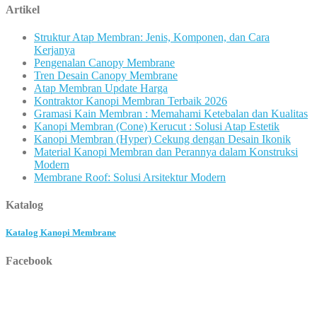
Artikel
Struktur Atap Membran: Jenis, Komponen, dan Cara
Kerjanya
Pengenalan Canopy Membrane
Tren Desain Canopy Membrane
Atap Membran Update Harga
Kontraktor Kanopi Membran Terbaik 2026
Gramasi Kain Membran : Memahami Ketebalan dan Kualitas
Kanopi Membran (Cone) Kerucut : Solusi Atap Estetik
Kanopi Membran (Hyper) Cekung dengan Desain Ikonik
Material Kanopi Membran dan Perannya dalam Konstruksi
Modern
Membrane Roof: Solusi Arsitektur Modern
Katalog
Katalog Kanopi Membrane
Facebook