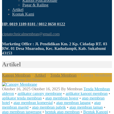
Kanopi Policarbonate
Pagar & Railing
Artikel
Kontak Kami
HP. 0819 1189 8181 / 0812 8650 0122
ciptatechnicalmembran@gmail.com
Marketing Office : Jl. Pendidikan Km. 2 Kp. Cidadap RT. 03
RW. 01 Desa Muaradua, Kec. Kadudampit, Kab. Sukabumi
43153
Artikel
Kanopi Membran
>
Artikel
>
Tenda Membran
>
Canopy Membrane
Masjid: Harga Per Meter
Oktober 16, 2025
Oktober 16, 2025
By
Membran
Tenda Membran
alderon
•
aplikator canopy membrane
•
aplikator kanopi membran
•
aplikator tenda membran
•
atap membran bogor
•
atap membran
hotel
•
atap membran komersial
•
atap membran lapang
•
atap
membran masjid
•
atap membran pabrik
•
atap membran taman
•
atap membran tangerang
•
bentuk atap membran
•
Bentuk Kanopi
•