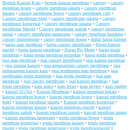
Bentuk Kanopi Kain
•
bentuk kanopi membran
•
canopy
•
canopy
membran bogor
•
canopy membran jakarta
•
canopy membran
lapang
•
canopy membrane bogor
•
canopy membrane cafe
•
Canopy membrane hotel
•
canopy membrane jakarta
•
canopy
membrane komersial
•
canopy membrane lapang
•
Canopy
membrane Masjid
•
Canopy membrane pabrik
•
canopy membrane
taman
•
canopy membrane tangerang
•
canopy mmebran bandung
•
canopy mmembrane
•
canpy membrane bogor
•
daftar harga kanopi
•
harga atap membran
•
harga canopy membrane
•
Harga kanopi
masjid
•
harga kanopi membran
•
Harga Per Meter
•
harga tenda
membran
•
harga tenda membran terupdate
•
harga tenda membrna
•
jasa atap membran
•
jasa canopy membrane
•
jasa kanopi membran
•
jasa pasang kanopi
•
jasa pemasangan canopy membrane
•
jasa
pemasangan kanopi kain
•
jasa pembuatan atap membran
•
jasa
pembuatan tenda mmebran
•
jasa tenda membran
•
jual atap
membran
•
jual canopy membrane
•
jual kanopi membran
•
jual
tenda membran
•
kain agtex
•
kain ferari
•
kain heytex
•
kain mighty
•
kanopi AGTex
•
Kanopi Membran
•
kanopi membran bekasi
•
kanopi membran bogoe
•
kanopi membran bogor
•
kanopi membran
hotel
•
kanopi membran jakarta
•
Kanopi membran komersial
•
kanopi membran lapang
•
kanopi membran masjid
•
kanopi
membran pabrik
•
kanopi membran rumah
•
kanopi membran taman
•
kanopi membran tangerang
•
tenda membran bogor
•
tenda
membran komersial
•
tenda membran lapang
•
tenda membran
masjid
•
tenda membran tangerang
•
tenda membranmasjid
0