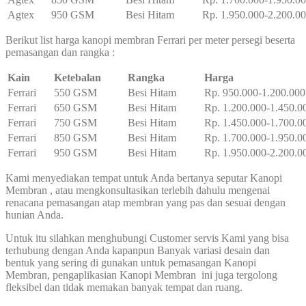
Agtex
950 GSM
Besi Hitam
Rp. 1.950.000-2.200.0
Berikut list harga kanopi membran Ferrari per meter persegi beserta
pemasangan dan rangka :
Kain
Ketebalan
Rangka
Harga
Ferrari
550 GSM
Besi Hitam
Rp. 950.000-1.200.000
Ferrari
650 GSM
Besi Hitam
Rp. 1.200.000-1.450.0
Ferrari
750 GSM
Besi Hitam
Rp. 1.450.000-1.700.0
Ferrari
850 GSM
Besi Hitam
Rp. 1.700.000-1.950.0
Ferrari
950 GSM
Besi Hitam
Rp. 1.950.000-2.200.0
Kami menyediakan tempat untuk Anda bertanya seputar Kanopi
Membran , atau mengkonsultasikan terlebih dahulu mengenai
renacana pemasangan atap membran yang pas dan sesuai dengan
hunian Anda.
Untuk itu silahkan menghubungi Customer servis Kami yang bisa
terhubung dengan Anda kapanpun Banyak variasi desain dan
bentuk yang sering di gunakan untuk pemasangan Kanopi
Membran, pengaplikasian Kanopi Membran ini juga tergolong
fleksibel dan tidak memakan banyak tempat dan ruang.