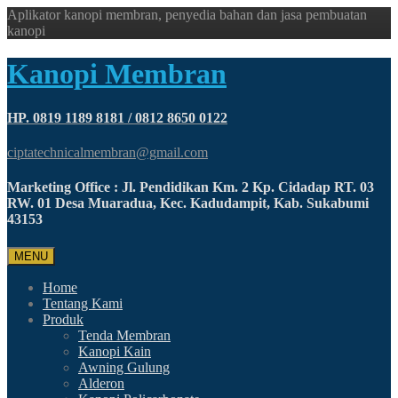
Aplikator kanopi membran, penyedia bahan dan jasa pembuatan
kanopi
Kanopi Membran
HP. 0819 1189 8181 / 0812 8650 0122
ciptatechnicalmembran@gmail.com
Marketing Office : Jl. Pendidikan Km. 2 Kp. Cidadap RT. 03
RW. 01 Desa Muaradua, Kec. Kadudampit, Kab. Sukabumi
43153
MENU
Home
Tentang Kami
Produk
Tenda Membran
Kanopi Kain
Awning Gulung
Alderon