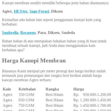
Kanopi membran sendiri memiliki beberapa jenis bahan diantaranya:
Agtex
,
HEYtex
,
Sage Ferari
,
Diksen
Kemudian ada bahan lain seperti penggunaan
kanopi kain
yang
berbahan:
Sunbrella
,
Recasens
,
Para
,
Diksen
,
Sauleda
Bahan bahan di atas merupakan bahakan bahan yang di buat untuk
membuat sebuah kanopi, jadi Anda mau menggunakan kain
berbahan apa?
Harga Kanopi Membran
Biasanya Kami menjual per meter persegi dan harga berikut sudah
termasuk jasa pemasangan dan rangka besi berikut adalah harga
kanopi membran Agtex terbaru:
Kain
Ketebalan
Rangka
Harga
Agtex
550 GSM
Besi Hitam
Rp. 950.000-1.200.0
Agtex
650 GSM
Besi Hitam
Rp. 1.200.000-1.450.0
Agtex
750 GSM
Besi Hitam
Rp. 1.450.000-1.700.0
Agtex
850 GSM
Besi Hitam
Rp. 1.700.000-1.950.0