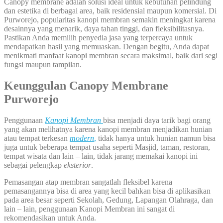
Canopy membrane adalah solusi ideal untuk kebutuhan pelindung
dan estetika di berbagai area, baik residensial maupun komersial. Di
Purworejo, popularitas kanopi membran semakin meningkat karena
desainnya yang menarik, daya tahan tinggi, dan fleksibilitasnya.
Pastikan Anda memilih penyedia jasa yang terpercaya untuk
mendapatkan hasil yang memuaskan. Dengan begitu, Anda dapat
menikmati manfaat kanopi membran secara maksimal, baik dari segi
fungsi maupun tampilan.
Keunggulan
Canopy Membrane
Purworejo
Penggunaan
Kanopi
Membran
bisa menjadi daya tarik bagi orang
yang akan melihatnya karena kanopi membran menjadikan hunian
atau tempat terkesan
modern
,
tidak hanya untuk hunian namun bisa
juga untuk beberapa tempat usaha seperti Masjid, taman, restoran,
tempat wisata dan lain – lain, tidak jarang memakai kanopi ini
sebagai pelengkap
eksterior
.
Pemasangan atap membran sangatlah fleksibel karena
pemasangannya bisa di area yang kecil bahkan bisa di aplikasikan
pada area besar seperti Sekolah, Gedung, Lapangan Olahraga, dan
lain – lain, penggunaan Kanopi Membran ini sangat di
rekomendasikan untuk Anda.