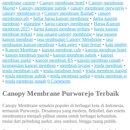
membrane carport
•
Canopy membrane hotel
•
Canopy membrane
Masjid
•
Canopy membrane pabrik
•
canopy membrane purworejo
•
canopy membrane rs
•
Canopy membrane Rumah
•
canopy
membranecafe
•
daftar harga kanopi membrane
•
daftar kanopi
membran
•
glamping
•
harga canopy membrane
•
Harga Kanopi
membran 2025
•
harga kanopi membran terbaru
•
harga kanopi
membran terkini
•
jasa pasang canopy membrane
•
jasa pasang
kanopi membran
•
jasa pembuatan Canopy Membrane
•
jasa
pembuatan kanopi membran
•
kain agtex
•
kain ferrari
•
kain mighty
•
Kanopi Membran
•
kanopi membran cafe
•
kanopi membran hotel
•
kanopi membran masjid
•
kanopi membran pabrik
•
kanopi
membran parkir
•
kanopi membran RS
•
kanopi membran rumah
•
keunggulan kanopi membran
•
membran layang
•
tenda membran
•
tenda membran cafe
•
tenda membran hotel
•
tenda membran masjid
•
tenda membran pabrik
•
tenda membran parkir
•
tenda membran rs
•
tenda membran rumah
0 Comments
Canopy Membrane Purworejo Terbaik
Canopy Membrane semakin populer di berbagai kota di Indonesia,
termasuk Purworejo. Desainnya yang modern, fleksibel, dan estetis
membuatnya menjadi pilihan utama untuk berbagai kebutuhan,
mulai dari pelindung parkir, area outdoor, hingga ruang publik.