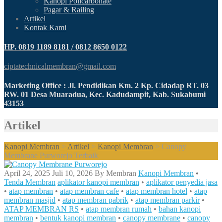
Kanopi Policarbonate
Pagar & Railing
Artikel
Kontak Kami
HP. 0819 1189 8181 / 0812 8650 0122
ciptatechnicalmembran@gmail.com
Marketing Office : Jl. Pendidikan Km. 2 Kp. Cidadap RT. 03
RW. 01 Desa Muaradua, Kec. Kadudampit, Kab. Sukabumi
43153
Artikel
Kanopi Membran
>
Artikel
>
Kanopi Membran
>
Canopy
Membrane Purworejo Terbaik
April 24, 2025
Juli 10, 2026
By
Membran
Kanopi Membran
•
Tenda Membran
aplikator kanopi membran
•
aplikator penyedia jasa
•
atap membran
•
atap membran cafe
•
atap membran hotel
•
atap
membran masjid
•
atap membran pabrik
•
atap membran parkir
•
ATAP MEMBRAN RS
•
atap membran rumah
•
bahan kanopi
membran
•
bentuk kanopi membran
•
canopy membrane
•
canopy