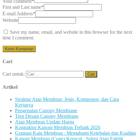
Your comment
*
First and Last name
*
E-mail Address
*
Website
Save my name, email, and website in this browser for the next
time I comment.
Cari
Cari untuk:
Artikel
Struktur Atap Membran: Jenis, Komponen, dan Cara
Kerjanya
Pengenalan Canopy Membrane
Tren Desain Canopy Membrane
Atap Membran Update Harga
Kontraktor Kanopi Membran Terbaik 2026
Gramasi Kain Membran : Memahami Ketebalan dan Kualitas
Kanopi Membran (Cone) Kerucut : Solusi Atap Estetik