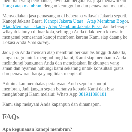
membran yang berkualitas, awet dan bergaransi, juga menawarkan
Harga atap membran
, dengan keunggulan dan penawaran menarik.
Menyediakan jasa pemasangan di beberapa wilayah Jakarta seperti,
Kanopi Jakarta Barat,
Kanopi Jakarta Utara
,
Atap Membran Bogo
r,
Atap Membran Jakarta
,
Atap Membran Jakarta Pusat
dan beberapa
wilayah lainnya di luar kota, sehingga Anda tidak perlu khawatir
mengenai pemesanan kanopi membran karena Kami siap datang ke
Lokasi Anda
Free survey
.
Jadi, jika Anda mencari atap membran berkualitas tinggi di Jakarta,
jangan ragu untuk menghubungi kami, Kami siap membantu Anda
melindungi bangunan Anda dan menciptakan lingkungan yang
aman dan nyaman hubungi kami sekarang untuk konsultasi gratis
dan penawaran harga yang tidak mengikat!
Admin akan membalas pertanyaan Anda seputar kanopi
membran, Jadi jangan segan bertanya kepada Kami dan bisa
menghubungi Kami melalui: Whats App
081911898181
Kami siap melayani Anda kapanpun dan dimanapun.
FAQs
Apa kegunaaan kanopi membran?