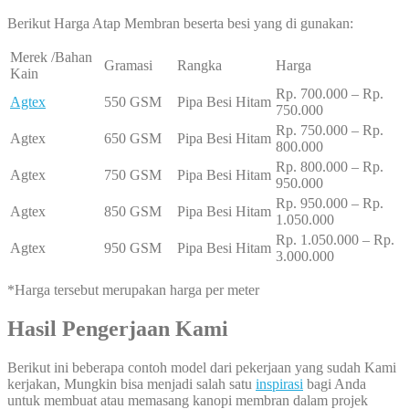
Berikut Harga Atap Membran beserta besi yang di gunakan:
Merek /Bahan
Gramasi
Rangka
Harga
Kain
Rp. 700.000 – Rp.
Agtex
550 GSM
Pipa Besi Hitam
750.000
Rp. 750.000 – Rp.
Agtex
650 GSM
Pipa Besi Hitam
800.000
Rp. 800.000 – Rp.
Agtex
750 GSM
Pipa Besi Hitam
950.000
Rp. 950.000 – Rp.
Agtex
850 GSM
Pipa Besi Hitam
1.050.000
Rp. 1.050.000 – Rp.
Agtex
950 GSM
Pipa Besi Hitam
3.000.000
*Harga tersebut merupakan harga per meter
Hasil Pengerjaan Kami
Berikut ini beberapa contoh model dari pekerjaan yang sudah Kami
kerjakan, Mungkin bisa menjadi salah satu
inspirasi
bagi Anda
untuk membuat atau memasang kanopi membran dalam projek