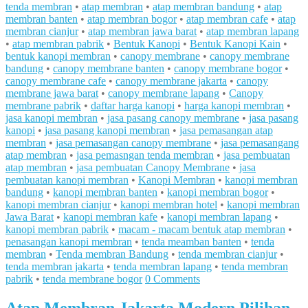
tenda membran
•
atap membran
•
atap membran bandung
•
atap
membran banten
•
atap membran bogor
•
atap membran cafe
•
atap
membran cianjur
•
atap membran jawa barat
•
atap membran lapang
•
atap membran pabrik
•
Bentuk Kanopi
•
Bentuk Kanopi Kain
•
bentuk kanopi membran
•
canopy membrane
•
canopy membrane
bandung
•
canopy membrane banten
•
canopy membrane bogor
•
canopy membrane cafe
•
canopy membrane jakarta
•
canopy
membrane jawa barat
•
canopy membrane lapang
•
Canopy
membrane pabrik
•
daftar harga kanopi
•
harga kanopi membran
•
jasa kanopi membran
•
jasa pasang canopy membrane
•
jasa pasang
kanopi
•
jasa pasang kanopi membran
•
jasa pemasangan atap
membran
•
jasa pemasangan canopy membrane
•
jasa pemasangang
atap membran
•
jasa pemasngan tenda membran
•
jasa pembuatan
atap membran
•
jasa pembuatan Canopy Membrane
•
jasa
pembuatan kanopi membran
•
Kanopi Membran
•
kanopi membran
bandung
•
kanopi membran banten
•
kanopi membran bogor
•
kanopi membran cianjur
•
kanopi membran hotel
•
kanopi membran
Jawa Barat
•
kanopi membran kafe
•
kanopi membran lapang
•
kanopi membran pabrik
•
macam - macam bentuk atap membran
•
penasangan kanopi membran
•
tenda meamban banten
•
tenda
membran
•
Tenda membran Bandung
•
tenda membran cianjur
•
tenda membran jakarta
•
tenda membran lapang
•
tenda membran
pabrik
•
tenda membrane bogor
0 Comments
Atap Membran Jakarta Modern Pilihan