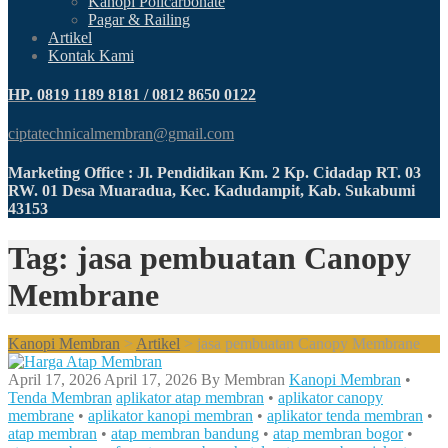
Kanopi Policarbonate
Pagar & Railing
Artikel
Kontak Kami
HP. 0819 1189 8181 / 0812 8650 0122
ciptatechnicalmembran@gmail.com
Marketing Office : Jl. Pendidikan Km. 2 Kp. Cidadap RT. 03
RW. 01 Desa Muaradua, Kec. Kadudampit, Kab. Sukabumi
43153
Tag: jasa pembuatan Canopy
Membrane
Kanopi Membran
>
Artikel
>
jasa pembuatan Canopy Membrane
April 17, 2026
April 17, 2026
By
Membran
Kanopi Membran
•
Tenda Membran
aplikator atap membran
•
aplikator canopy
membrane
•
aplikator kanopi membran
•
aplikator tenda membran
•
atap membran
•
atap membran bandung
•
atap membran bogor
•