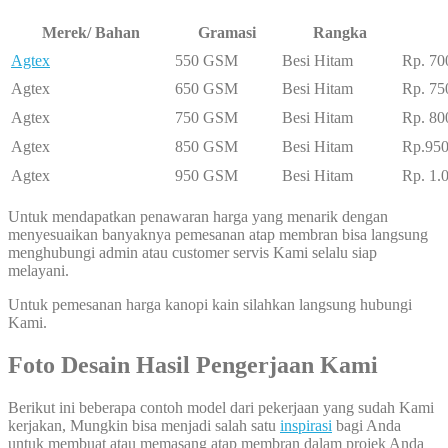
Merek/ Bahan
Gramasi
Rangka
Agtex
550 GSM
Besi Hitam
Rp. 70
Agtex
650 GSM
Besi Hitam
Rp. 75
Agtex
750 GSM
Besi Hitam
Rp. 80
Agtex
850 GSM
Besi Hitam
Rp.950
Agtex
950 GSM
Besi Hitam
Rp. 1.
Untuk mendapatkan penawaran harga yang menarik dengan
menyesuaikan banyaknya pemesanan atap membran bisa langsung
menghubungi admin atau customer servis Kami selalu siap
melayani.
Untuk pemesanan harga kanopi kain silahkan langsung hubungi
Kami.
Foto Desain Hasil Pengerjaan Kami
Berikut ini beberapa contoh model dari pekerjaan yang sudah Kami
kerjakan, Mungkin bisa menjadi salah satu
inspirasi
bagi Anda
untuk membuat atau memasang atap membran dalam projek Anda