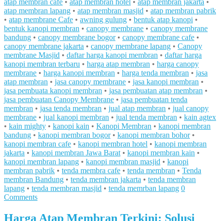
atap membran cafe
•
atap membran hotel
•
atap membran jakarta
•
atap membran lapang
•
atap membran masjid
•
atap membran pabrik
•
atap membrane Cafe
•
awning gulung
•
bentuk atap kanopi
•
bentuk kanopi membran
•
canopy membrane
•
canopy membrane
bandung
•
canopy membrane bogor
•
canopy membrane cafe
•
canopy membrane jakarta
•
canopy membrane lapang
•
Canopy
membrane Masjid
•
daftar harga kanopi membran
•
daftar harga
kanopi membran terbaru
•
harga atap membran
•
harga canopy
membrane
•
harga kanopi membran
•
harga tenda membran
•
jasa
atap membran
•
jasa canopy membrane
•
jasa kanopi membran
•
jasa pembuata kanopi membran
•
jasa pembuatan atap membran
•
jasa pembuatan Canopy Membrane
•
jasa pembuatan tenda
membran
•
jasa tenda membran
•
jual atap membran
•
jual canopy
membrane
•
jual kanopi membran
•
jual tenda membran
•
kain agtex
•
kain mighty
•
kanopi kain
•
Kanopi Membran
•
kanopi membran
bandung
•
kanopi membran bogor
•
kanopi membran bohor
•
kanopi membran cafe
•
kanopi membran hotel
•
kanopi membran
jakarta
•
kanopi membran Jawa Barat
•
kanopi membran kain
•
kanopi membran lapang
•
kanopi membran masjid
•
kanopi
membran pabrik
•
tenda membra cafe
•
tenda membran
•
Tenda
membran Bandung
•
tenda membran jakarta
•
tenda membran
lapang
•
tenda membran masjid
•
tenda memrban lapang
0
Comments
Harga Atap Membran Terkini: Solusi