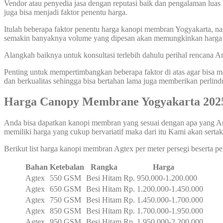
Vendor atau penyedia jasa dengan reputasi baik dan pengalaman luas 
juga bisa menjadi faktor penentu harga.
Itulah beberapa faktor penentu harga kanopi membran Yogyakarta, nam
semakin banyaknya volume yang dipesan akan memungkinkan harga k
Alangkah baiknya untuk konsultasi terlebih dahulu perihal rencana
Penting untuk mempertimbangkan beberapa faktor di atas agar bisa
dan berkualitas sehingga bisa bertahan lama juga memberikan perlin
Harga Canopy Membrane Yogyakarta 202
Anda bisa dapatkan kanopi membran yang sesuai dengan apa yang An
memiliki harga yang cukup bervariatif maka dari itu Kami akan sertak
Berikut list harga kanopi membran Agtex per meter persegi beserta 
Bahan
Ketebalan
Rangka
Harga
Agtex
550 GSM
Besi Hitam
Rp. 950.000-1.200.000
Agtex
650 GSM
Besi Hitam
Rp. 1.200.000-1.450.000
Agtex
750 GSM
Besi Hitam
Rp. 1.450.000-1.700.000
Agtex
850 GSM
Besi Hitam
Rp. 1.700.000-1.950.000
Agtex
950 GSM
Besi Hitam
Rp. 1.950.000-2.200.000