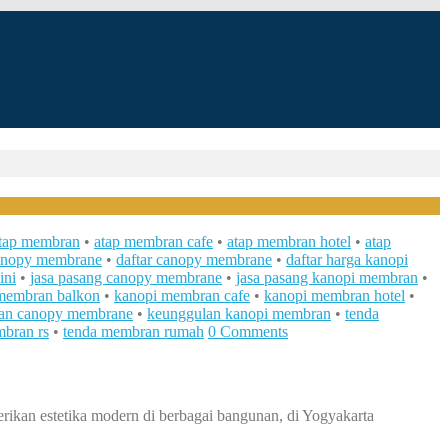
tap membran
•
atap membran cafe
•
atap membran hotel
•
atap
anopy membrane
•
daftar canopy membrane
•
daftar harga kanopi
ini
•
jasa pasang canopy membrane
•
jasa pasang kanopi membran
•
membran balkon
•
kanopi membran cafe
•
kanopi membran hotel
•
an canopy membrane
•
keunggulan kanopi membran
•
tenda
bran rs
•
tenda membran rumah
0 Comments
ikan estetika modern di berbagai bangunan, di Yogyakarta