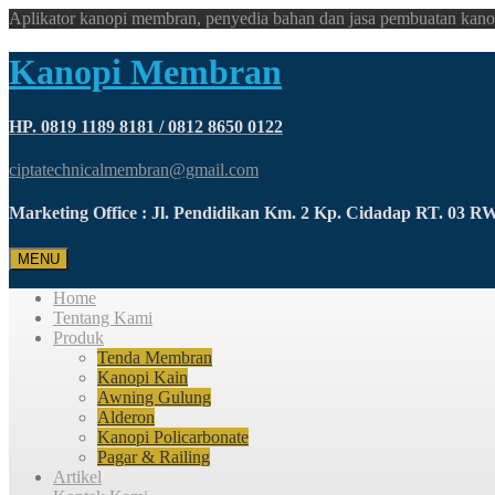
Aplikator kanopi membran, penyedia bahan dan jasa pembuatan kano
Kanopi Membran
HP. 0819 1189 8181 / 0812 8650 0122
ciptatechnicalmembran@gmail.com
Marketing Office : Jl. Pendidikan Km. 2 Kp. Cidadap RT. 03 
MENU
Home
Tentang Kami
Produk
Tenda Membran
Kanopi Kain
Awning Gulung
Alderon
Kanopi Policarbonate
Pagar & Railing
Artikel