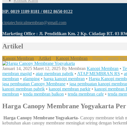
Kontak Kami
HP. 0819 1189 8181 / 0812 8650 0122
ciptatechnicalmembran@gmail.com
Marketing Office : Jl. Pendidikan Km. 2 Kp. Cidadap RT. 03 
Artikel
Kanopi Membran
>
Artikel
>
Kanopi Membran
>
Harga Canopy Mem
Januari 14, 2025
Maret 12, 2025
By
Membran
Kanopi Membran
•
Te
membran masjid
•
atap membran pabrik
•
ATAP MEMBRAN RS
•
a
membran
•
glamping
•
harga kanopi membran
•
Harga Kanopi memb
jasa pembuatan Canopy Membrane
•
jasa pembuatan kanopi membra
kanopi membran pabrik
•
kanopi membran parkir
•
kanopi membran 
membran
•
tenda membran balkon
•
tenda membran cafe
•
tenda mem
Harga Canopy Membrane Yogyakarta Per
Harga Canopy Membrane Yogyakarta-
Canopy membrane telah men
kebutuhan akan canopy membrane meningkat seiring dengan berkemba