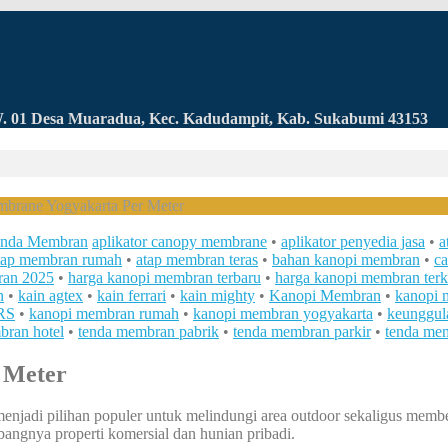
RW. 01 Desa Muaradua, Kec. Kadudampit, Kab. Sukabumi 43153
brane Yogyakarta Per Meter
nda Membran
aplikator canopy membrane
•
aplikator penyedia jasa
•
a
tap membran rumah
•
atap membran teras
•
bahan kanopi membran
•
c
ran 2025
•
harga kanopi membran terbaru
•
harga kanopi membran terk
n
•
kain agtex
•
kain ferrari
•
kain mighty
•
Kanopi Membran
•
kanopi 
RS
•
kanopi membran rumah
•
kanopi membran yogyakarta
•
keunggul
bran hotel
•
tenda membran pabrik
•
tenda membran parkir
•
tenda mem
 Meter
jadi pilihan populer untuk melindungi area outdoor sekaligus member
ngnya properti komersial dan hunian pribadi.