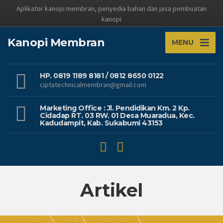
Aplikator kanopi membran, penyedia bahan dan jasa pembuatan
kanopi
Kanopi Membran
MENU
HP. 0819 1189 8181 / 0812 8650 0122
ciptatechnicalmembran@gmail.com
Marketing Office : Jl. Pendidikan Km. 2 Kp.
Cidadap RT. 03 RW. 01 Desa Muaradua, Kec.
Kadudampit, Kab. Sukabumi 43153
Artikel