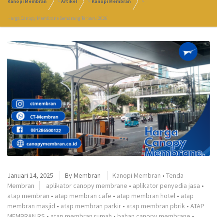
Kanopi Membran
>
Artikel
>
Kanopi Membran
>
Harga Canopy Membrane Semarang Terbaru 2026
Januari 14, 2025
By
Membran
Kanopi Membran
•
Tenda
Membran
aplikator canopy membrane
•
aplikator penyedia jasa
•
atap membran
•
atap membran cafe
•
atap membran hotel
•
atap
membran masjid
•
atap membran parkir
•
atap membran pbrik
•
ATAP
MEMBRAN RS
•
atap membran rumah
•
bahan canopy membrane
•