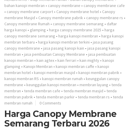
bahan kanopi membran
•
canopy membrane
•
canopy membrane cafe
•
canopy membrane carport
•
Canopy membrane hotel
•
Canopy
membrane Masjid
•
Canopy membrane pabrik
•
canopy membrane rs
•
Canopy membrane Rumah
•
canopy membrane semarang
•
daftar
harga kanopi
•
glamping
•
harga canopy membrane 2025
•
harga
canopy membrane semarang
•
harga kanopi membran
•
harga kanopi
membran terbaru
•
harga kanopi membran terkini
•
jasa pasang
canopy membmrane
•
jasa pasang kanopi kain
•
jasa pasang kanopi
membran
•
jasa pembuatan Canopy Membrane
•
jasa pembuatan
kanopi membran
•
kain agtex
•
kain ferrari
•
kain mighty
•
kanopi
glamping
•
Kanopi Membran
•
kanopi membran caffe
•
kanopi
membran hotel
•
kanopi membran masjid
•
kanopi membran pabrik
•
kanopi membran RS
•
kanopi membran rumah
•
keunggulan canopy
membrane
•
keunggulan kanopi membran
•
membran layang
•
tenda
membran
•
tenda membran cafe
•
tenda membran masjid
•
tenda
membran pabrik
•
tenda membran parkir
•
tenda membran rs
•
tenda
membran rumah
0 Comments
Harga Canopy Membrane
Semarang Terbaru 2026