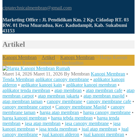
ciptatechnicalmembran@gmail.com
Marketing Office : Jl. Pendidikan Km. 2 Kp. Cidadap RT. 03
RW. 01 Desa Muaradua, Kec. Kadudampit, Kab. Sukabumi
43153
Artikel
Kanopi Membran
>
Artikel
>
Kanopi Membran
>
Harga Kanopi
Membran Rumah Terbaik dan Berkualitas
Maret 14, 2026
Maret 11, 2026
By
Membran
Kanopi Membran
•
Tenda Membran
aplikator canopy membrane
•
aplikator kanopi
alderon
•
aplikator kanopi kain
•
aplikator kanopi membran
•
aplikator tenda membran
•
atap membran
•
atap membran cafe
•
atap
membran carpot
•
atap membran jakarta
•
atap membran masjid
•
atap membran taman
•
canopy membrane
•
canopy membrane cafe
•
canopy membrane carpot
•
Canopy membrane Masjid
•
canopy
membrane taman
•
harga atap membran
•
harga canopy membrane
•
harga kanopi membran
•
harga tebda membran
•
harga tenda
membran
•
jasa atap membran
•
jasa canopy membrane
•
jasa
kanopi membran
•
jasa tenda membran
•
jual atap membran
•
jual
canopy membrane
•
jual kanopi alderon
•
jual kanopi membran
•