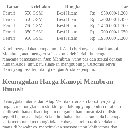
Bahan
Ketebalan
Rangka
Har
Ferrari
550 GSM
Besi Hitam
Rp. 950.000-1.200
Ferrari
650 GSM
Besi Hitam
Rp. 1.200.000-1.450
Ferrari
750 GSM
Besi Hitam
Rp. 1.450.000-1.700
Ferrari
850 GSM
Besi Hitam
Rp. 1.700.000-1.950
Ferrari
950 GSM
Besi Hitam
Rp. 1.950.000-2.200
Kami menyediakan tempat untuk Anda bertanya seputar Kanopi
Membran, atau mengkonsultasikan terlebih dahulu mengenai
renacana pemasangan Atap Membran yang pas dan sesuai dengan
hunian Anda, untuk itu silahkan menghubungi Customer servis
Kami yang bisa terhubung dengan Anda kapanpun.
Keunggulan Harga Kanopi Membran
Rumah
Keunggulan utama dari Atap Membran adalah bobotnya yang
ringan, memungkinkan struktur pendukung yang lebih sedikit dan
lebih sederhana dibandingkan dengan bahan konstruksi tradisional,
seperti beton atau baja. Selain itu, bahan transparan pada beberapa
jenis membrane memungkinkan cahaya alami masuk ke dalam
ruang di bawahnya, menciptakan suasana yang lebih terang dan