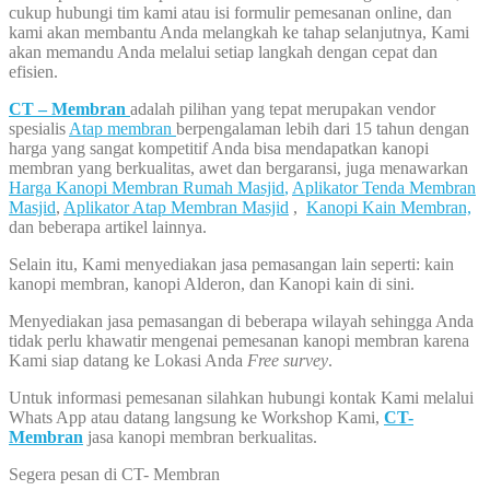
cukup hubungi tim kami atau isi formulir pemesanan online, dan
kami akan membantu Anda melangkah ke tahap selanjutnya, Kami
akan memandu Anda melalui setiap langkah dengan cepat dan
efisien.
CT – Membran
adalah pilihan yang tepat merupakan vendor
spesialis
Atap membran
berpengalaman lebih dari 15 tahun dengan
harga yang sangat kompetitif Anda bisa mendapatkan kanopi
membran yang berkualitas, awet dan bergaransi, juga menawarkan
Harga Kanopi Membran Rumah Masjid
,
Aplikator Tenda Membran
Masjid
,
Aplikator Atap Membran Masjid
,
Kanopi Kain Membran,
dan beberapa artikel lainnya.
Selain itu, Kami menyediakan jasa pemasangan lain seperti: kain
kanopi membran, kanopi Alderon, dan Kanopi kain di sini.
Menyediakan jasa pemasangan di beberapa wilayah sehingga Anda
tidak perlu khawatir mengenai pemesanan kanopi membran karena
Kami siap datang ke Lokasi Anda
Free survey
.
Untuk informasi pemesanan silahkan hubungi kontak Kami melalui
Whats App atau datang langsung ke Workshop Kami,
CT-
Membran
jasa kanopi membran berkualitas.
Segera pesan di CT- Membran