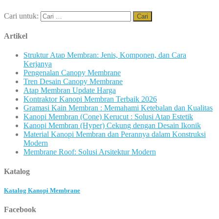
Cari untuk:
Artikel
Struktur Atap Membran: Jenis, Komponen, dan Cara
Kerjanya
Pengenalan Canopy Membrane
Tren Desain Canopy Membrane
Atap Membran Update Harga
Kontraktor Kanopi Membran Terbaik 2026
Gramasi Kain Membran : Memahami Ketebalan dan Kualitas
Kanopi Membran (Cone) Kerucut : Solusi Atap Estetik
Kanopi Membran (Hyper) Cekung dengan Desain Ikonik
Material Kanopi Membran dan Perannya dalam Konstruksi
Modern
Membrane Roof: Solusi Arsitektur Modern
Katalog
Katalog Kanopi Membrane
Facebook