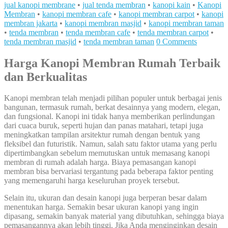
jual kanopi membrane
•
jual tenda membran
•
kanopi kain
•
Kanopi
Membran
•
kanopi membran cafe
•
kanopi membran carpot
•
kanopi
membran jakarta
•
kanopi membran masjid
•
kanopi membran taman
•
tenda membran
•
tenda membran cafe
•
tenda membran carpot
•
tenda membran masjid
•
tenda membran taman
0 Comments
Harga Kanopi Membran Rumah Terbaik
dan Berkualitas
Kanopi membran telah menjadi pilihan populer untuk berbagai jenis
bangunan, termasuk rumah, berkat desainnya yang modern, elegan,
dan fungsional. Kanopi ini tidak hanya memberikan perlindungan
dari cuaca buruk, seperti hujan dan panas matahari, tetapi juga
meningkatkan tampilan arsitektur rumah dengan bentuk yang
fleksibel dan futuristik. Namun, salah satu faktor utama yang perlu
dipertimbangkan sebelum memutuskan untuk memasang kanopi
membran di rumah adalah harga. Biaya pemasangan kanopi
membran bisa bervariasi tergantung pada beberapa faktor penting
yang memengaruhi harga keseluruhan proyek tersebut.
Selain itu, ukuran dan desain kanopi juga berperan besar dalam
menentukan harga. Semakin besar ukuran kanopi yang ingin
dipasang, semakin banyak material yang dibutuhkan, sehingga biaya
pemasangannya akan lebih tinggi. Jika Anda menginginkan desain