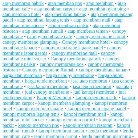
arap membran pabrik
•
atap memban pos
•
atap membran
•
atap
membran cafe
•
atap membran carpot
•
atap membran glamping
•
atap membran hotel
•
atap membran lapang
•
atap membran lapang
padel
•
atap membran lapang tenis
•
atap membran mall
•
atap
membran mini soccer
•
atap membran parkir
•
atap membran
restoran
•
atap membran rumah
•
atap membran taman
•
canopy
membrane
•
canopy membrane cafe
•
canopy membrane carpot
•
canopy membrane glamping
•
Canopy membrane hotel
•
canopy
membrane lapang
•
canopy membrane lapang padel
•
canopy
membrane lapang tenis
•
canopy membrane mall
•
canopy
membrane mini soccer
•
Canopy membrane pabrik
•
canopy
membrane parkir
•
canopy membrane pos
•
canopy membrane
restoran
•
Canopy membrane Rumah
•
canopy membrane taman
•
harga atap membran
•
harga canopy membrane
•
harga kanopi
membran
•
harga tenda membran
•
jasa atap membran
•
jasa canopy
membrane
•
jasa kanopi membran
•
jasa tenda membran
•
jual atap
membran
•
jual canopy membrane
•
jual kanopi membran
•
jual
tenda membran
•
Kanopi Membran
•
kanopi membran cafe
•
kanopi
membran carpot
•
kanopi membran glamping
•
kanopi membran
hotel
•
kanopi membran lapang
•
kanopi membran lapang padel
•
kanopi membran lapang tenis
•
kanopi membran mall
•
kanopi
membran mini soccer
•
kanopi membran parbril
•
kanopi membran
parkir
•
kanopi membran pos
•
kanopi membran restoran
•
kanopi
membran rumah
•
kanopi membran taman
•
tenda membran
•
tenda
membran cafe
•
tenda membran carpot
•
tenda membran glamping
•