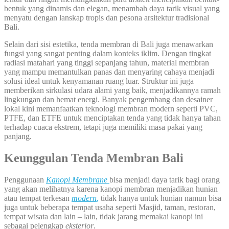
bentuk yang dinamis dan elegan, menambah daya tarik visual yang
menyatu dengan lanskap tropis dan pesona arsitektur tradisional
Bali.
Selain dari sisi estetika, tenda membran di Bali juga menawarkan
fungsi yang sangat penting dalam konteks iklim. Dengan tingkat
radiasi matahari yang tinggi sepanjang tahun, material membran
yang mampu memantulkan panas dan menyaring cahaya menjadi
solusi ideal untuk kenyamanan ruang luar. Struktur ini juga
memberikan sirkulasi udara alami yang baik, menjadikannya ramah
lingkungan dan hemat energi. Banyak pengembang dan desainer
lokal kini memanfaatkan teknologi membran modern seperti PVC,
PTFE, dan ETFE untuk menciptakan tenda yang tidak hanya tahan
terhadap cuaca ekstrem, tetapi juga memiliki masa pakai yang
panjang.
Keunggulan Tenda Membran Bali
Penggunaan
Kanopi Membrane
bisa menjadi daya tarik bagi orang
yang akan melihatnya karena kanopi membran menjadikan hunian
atau tempat terkesan
modern
,
tidak hanya untuk hunian namun bisa
juga untuk beberapa tempat usaha seperti Masjid, taman, restoran,
tempat wisata dan lain – lain, tidak jarang memakai kanopi ini
sebagai pelengkap
eksterior
.