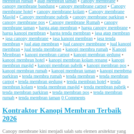
membran rumah
•
atap membran taman
•
canopy membrane
•
canopy membrane bandung
•
canopy membrane carpot
•
Canopy
membrane hotel
•
canopy membrane kolam
•
Canopy membrane
Masjid
•
Canopy membrane pabrik
•
canopy membrane parkiran
•
canopy membrane pos
•
Canopy membrane Rumah
•
canopy
membrane taman
•
harga atap membran
•
harga canopy membrane
•
harga kanopi membran
•
harga tenda membran
•
jasa atap membran
•
jasa canopy membrane
•
jasa kanopi membran
•
jasa tenda
membran
•
jual atap membran
•
jual canopy membrane
•
jual kanopi
membran
•
jual tenda membran
•
kanopi membra rumah
•
Kanopi
Membran
•
kanopi membran carpot
•
kanopi membran gedung
•
kanopi membran hotel
•
kanopi membran kolam renang
•
kanopi
membran masjid
•
kanopi membran pabrik
•
kanopi membran pos
•
kanopi membran rumah
•
kanopi membran taman
•
kanopi membrna
parkiran
•
tenda membra rumah
•
tenda membran
•
tenda membran
carpot
•
tenda membran gedung
•
tenda membran hotel
•
tenda
membran kolam
•
tenda membran masjid
•
tenda membran pabrik
•
tenda membran parkiran
•
tenda membran pos
•
tenda membran
rumah
•
tenda membran taman
0 Comments
Kontraktor Kanopi Membran Terbaik
2026
Canopy membrane kini menjadi salah satu elemen arsitektur yang