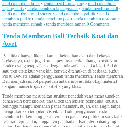
tenda membran hotel
•
tenda membran lapang
•
tenda membran
lapang tenis
•
tenda membran lapangpadel
•
tenda membran mall
•
tenda membran mini soccer
•
tenda membran pabrik
•
tenda
membran parkir
•
tenda membran pos
•
tenda membran restoran
•
tenda membran rumah
•
tenda membran taman
0 Comments
Tenda Membran Bali Terbaik Kuat dan
Awet
Bali tidak hanya dikenal karena keindahan alam dan kekayaan
budayanya, tetapi juga karena pesatnya perkembangan arsitektur
modern yang tetap selaras dengan nilai-nilai estetika lokal. Salah
satu tren arsitektur yang kini banyak ditemukan di berbagai sudut
Pulau Dewata adalah penggunaan tenda membran. Tenda membran
Bali menjadi simbol perpaduan antara inovasi teknologi material
dengan nuansa tropis dan artistik yang khas.
Tenda membran merupakan struktur peneduh yang menggunakan
bahan kain berteknologi tinggi dengan lapisan pelindung khusus,
sehingga mampu menahan panas matahari, hujan, dan angin tanpa
mengorbankan tampilan visual. Di Bali, penggunaan tenda
membran berkembang pesat terutama pada area publik, resort, kafe,
restoran tepi pantai, hingga tempat ibadah. Karakter bahan yang
lentur dan ringan memungkinkan para arsitek menciptakan bentuk-