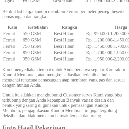
Agtex
950 GSM
Besi Hitam
Rp. 1.950.000-2.200.0
Berikut list harga kanopi membran Ferrari per meter persegi beserta
pemasangan dan rangka :
Kain
Ketebalan
Rangka
Harga
Ferrari
550 GSM
Besi Hitam
Rp. 950.000-1.200.000
Ferrari
650 GSM
Besi Hitam
Rp. 1.200.000-1.450.0
Ferrari
750 GSM
Besi Hitam
Rp. 1.450.000-1.700.0
Ferrari
850 GSM
Besi Hitam
Rp. 1.700.000-1.950.0
Ferrari
950 GSM
Besi Hitam
Rp. 1.950.000-2.200.0
Kami menyediakan tempat untuk Anda bertanya seputar Kontraktor
Kanopi Membran
, atau mengkonsultasikan terlebih dahulu
mengenai renacana pemasangan atap membran yang pas dan sesuai
dengan hunian Anda.
Untuk itu silahkan menghubungi Customer servis Kami yang bisa
terhubung dengan Anda kapanpun Banyak variasi desain dan
bentuk yang sering di gunakan untuk pemasangan Kanopi
Membran, pengaplikasian Kanopi Membran ini juga tergolong
fleksibel dan tidak memakan banyak tempat dan ruang.
Foto Hasil Pekerjaan