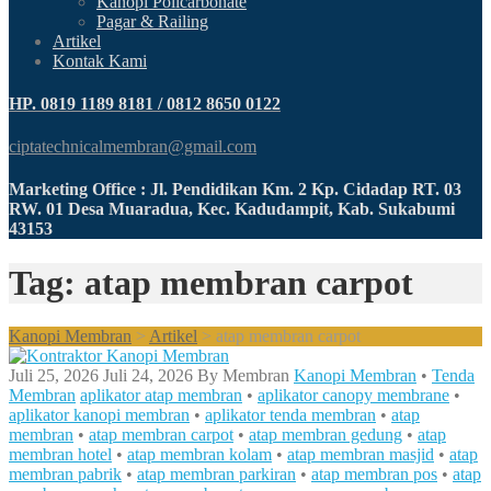
Kanopi Policarbonate
Pagar & Railing
Artikel
Kontak Kami
HP. 0819 1189 8181 / 0812 8650 0122
ciptatechnicalmembran@gmail.com
Marketing Office : Jl. Pendidikan Km. 2 Kp. Cidadap RT. 03
RW. 01 Desa Muaradua, Kec. Kadudampit, Kab. Sukabumi
43153
Tag: atap membran carpot
Kanopi Membran
>
Artikel
>
atap membran carpot
Juli 25, 2026
Juli 24, 2026
By
Membran
Kanopi Membran
•
Tenda
Membran
aplikator atap membran
•
aplikator canopy membrane
•
aplikator kanopi membran
•
aplikator tenda membran
•
atap
membran
•
atap membran carpot
•
atap membran gedung
•
atap
membran hotel
•
atap membran kolam
•
atap membran masjid
•
atap
membran pabrik
•
atap membran parkiran
•
atap membran pos
•
atap