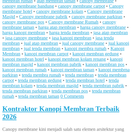
membran rumah
•
atap membran taman
•
canopy membrane
•
canopy membrane bandung
•
canopy membrane carpot
•
Canopy
membrane hotel
•
canopy membrane kolam
•
Canopy membrane
Masjid
•
Canopy membrane pabrik
•
canopy membrane parkiran
•
canopy membrane pos
•
Canopy membrane Rumah
•
canopy
membrane taman
•
harga atap membran
•
harga canopy membrane
•
harga kanopi membran
•
harga tenda membran
•
jasa atap membran
•
jasa canopy membrane
•
jasa kanopi membran
•
jasa tenda
membran
•
jual atap membran
•
jual canopy membrane
•
jual kanopi
membran
•
jual tenda membran
•
kanopi membra rumah
•
Kanopi
Membran
•
kanopi membran carpot
•
kanopi membran gedung
•
kanopi membran hotel
•
kanopi membran kolam renang
•
kanopi
membran masjid
•
kanopi membran pabrik
•
kanopi membran pos
•
kanopi membran rumah
•
kanopi membran taman
•
kanopi membrna
parkiran
•
tenda membra rumah
•
tenda membran
•
tenda membran
carpot
•
tenda membran gedung
•
tenda membran hotel
•
tenda
membran kolam
•
tenda membran masjid
•
tenda membran pabrik
•
tenda membran parkiran
•
tenda membran pos
•
tenda membran
rumah
•
tenda membran taman
0 Comments
Kontraktor Kanopi Membran Terbaik
2026
Canopy membrane kini menjadi salah satu elemen arsitektur yang