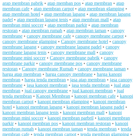
arap membran pabrik
•
atap memban pos
•
atap membran
•
atap
membran cafe
•
atap membran carpot
•
atap membran glamping
•
atap membran hotel
•
atap membran lapang
•
atap membran lapang
padel
•
atap membran lapang tenis
•
atap membran mall
•
atap
membran mini soccer
•
atap membran parkir
•
atap membran
restoran
•
atap membran rumah
•
atap membran taman
•
canopy
membrane
•
canopy membrane cafe
•
canopy membrane carpot
•
canopy membrane glamping
•
Canopy membrane hotel
•
canopy
membrane lapang
•
canopy membrane lapang padel
•
canopy
membrane lapang tenis
•
canopy membrane mall
•
canopy
membrane mini soccer
•
Canopy membrane pabrik
•
canopy
membrane parkir
•
canopy membrane pos
•
canopy membrane
restoran
•
Canopy membrane Rumah
•
canopy membrane taman
•
harga atap membran
•
harga canopy membrane
•
harga kanopi
membran
•
harga tenda membran
•
jasa atap membran
•
jasa canopy
membrane
•
jasa kanopi membran
•
jasa tenda membran
•
jual atap
membran
•
jual canopy membrane
•
jual kanopi membran
•
jual
tenda membran
•
Kanopi Membran
•
kanopi membran cafe
•
kanopi
membran carpot
•
kanopi membran glamping
•
kanopi membran
hotel
•
kanopi membran lapang
•
kanopi membran lapang padel
•
kanopi membran lapang tenis
•
kanopi membran mall
•
kanopi
membran mini soccer
•
kanopi membran parbril
•
kanopi membran
parkir
•
kanopi membran pos
•
kanopi membran restoran
•
kanopi
membran rumah
•
kanopi membran taman
•
tenda membran
•
tenda
membran cafe
•
tenda membran carpot
•
tenda membran glamping
•