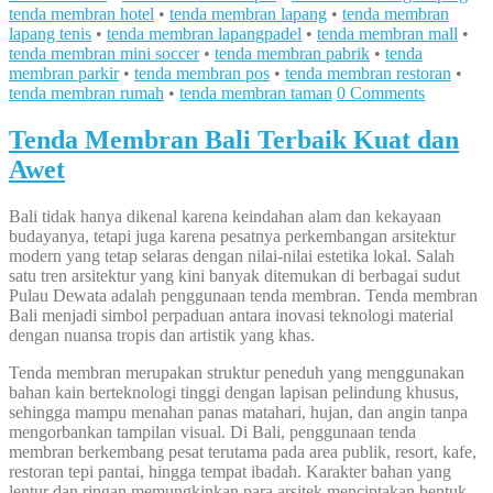
tenda membran hotel
•
tenda membran lapang
•
tenda membran
lapang tenis
•
tenda membran lapangpadel
•
tenda membran mall
•
tenda membran mini soccer
•
tenda membran pabrik
•
tenda
membran parkir
•
tenda membran pos
•
tenda membran restoran
•
tenda membran rumah
•
tenda membran taman
0 Comments
Tenda Membran Bali Terbaik Kuat dan
Awet
Bali tidak hanya dikenal karena keindahan alam dan kekayaan
budayanya, tetapi juga karena pesatnya perkembangan arsitektur
modern yang tetap selaras dengan nilai-nilai estetika lokal. Salah
satu tren arsitektur yang kini banyak ditemukan di berbagai sudut
Pulau Dewata adalah penggunaan tenda membran. Tenda membran
Bali menjadi simbol perpaduan antara inovasi teknologi material
dengan nuansa tropis dan artistik yang khas.
Tenda membran merupakan struktur peneduh yang menggunakan
bahan kain berteknologi tinggi dengan lapisan pelindung khusus,
sehingga mampu menahan panas matahari, hujan, dan angin tanpa
mengorbankan tampilan visual. Di Bali, penggunaan tenda
membran berkembang pesat terutama pada area publik, resort, kafe,
restoran tepi pantai, hingga tempat ibadah. Karakter bahan yang
lentur dan ringan memungkinkan para arsitek menciptakan bentuk-