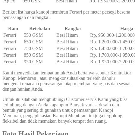
Agtex
950 GSM
Besi Hitam
Rp. 1.950.000-2.200.0
Berikut list harga kanopi membran Ferrari per meter persegi beserta
pemasangan dan rangka :
Kain
Ketebalan
Rangka
Harga
Ferrari
550 GSM
Besi Hitam
Rp. 950.000-1.200.000
Ferrari
650 GSM
Besi Hitam
Rp. 1.200.000-1.450.0
Ferrari
750 GSM
Besi Hitam
Rp. 1.450.000-1.700.0
Ferrari
850 GSM
Besi Hitam
Rp. 1.700.000-1.950.0
Ferrari
950 GSM
Besi Hitam
Rp. 1.950.000-2.200.0
Kami menyediakan tempat untuk Anda bertanya seputar Kontraktor
Kanopi Membran
, atau mengkonsultasikan terlebih dahulu
mengenai renacana pemasangan atap membran yang pas dan sesuai
dengan hunian Anda.
Untuk itu silahkan menghubungi Customer servis Kami yang bisa
terhubung dengan Anda kapanpun Banyak variasi desain dan
bentuk yang sering di gunakan untuk pemasangan Kanopi
Membran, pengaplikasian Kanopi Membran ini juga tergolong
fleksibel dan tidak memakan banyak tempat dan ruang.
Foto Hasil Pekerjaan