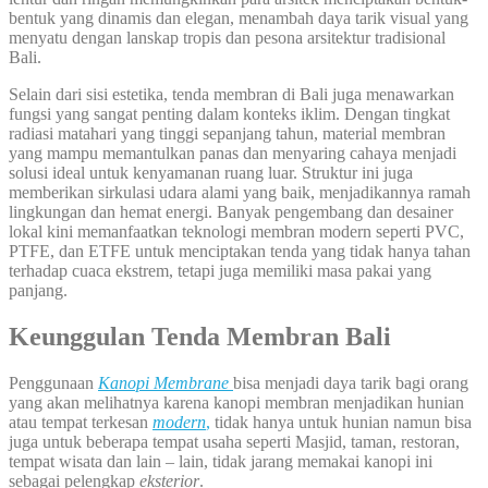
bentuk yang dinamis dan elegan, menambah daya tarik visual yang
menyatu dengan lanskap tropis dan pesona arsitektur tradisional
Bali.
Selain dari sisi estetika, tenda membran di Bali juga menawarkan
fungsi yang sangat penting dalam konteks iklim. Dengan tingkat
radiasi matahari yang tinggi sepanjang tahun, material membran
yang mampu memantulkan panas dan menyaring cahaya menjadi
solusi ideal untuk kenyamanan ruang luar. Struktur ini juga
memberikan sirkulasi udara alami yang baik, menjadikannya ramah
lingkungan dan hemat energi. Banyak pengembang dan desainer
lokal kini memanfaatkan teknologi membran modern seperti PVC,
PTFE, dan ETFE untuk menciptakan tenda yang tidak hanya tahan
terhadap cuaca ekstrem, tetapi juga memiliki masa pakai yang
panjang.
Keunggulan Tenda Membran Bali
Penggunaan
Kanopi Membrane
bisa menjadi daya tarik bagi orang
yang akan melihatnya karena kanopi membran menjadikan hunian
atau tempat terkesan
modern
,
tidak hanya untuk hunian namun bisa
juga untuk beberapa tempat usaha seperti Masjid, taman, restoran,
tempat wisata dan lain – lain, tidak jarang memakai kanopi ini
sebagai pelengkap
eksterior
.