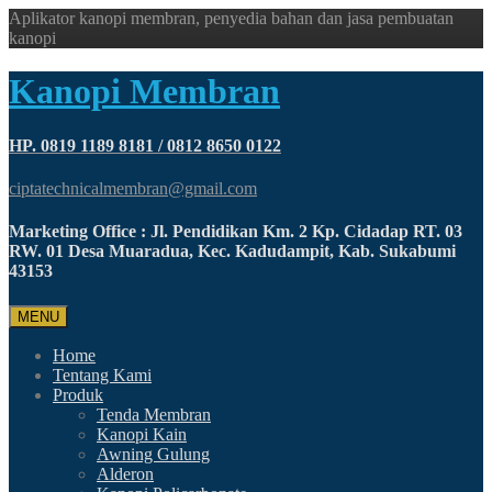
Aplikator kanopi membran, penyedia bahan dan jasa pembuatan
kanopi
Kanopi Membran
HP. 0819 1189 8181 / 0812 8650 0122
ciptatechnicalmembran@gmail.com
Marketing Office : Jl. Pendidikan Km. 2 Kp. Cidadap RT. 03
RW. 01 Desa Muaradua, Kec. Kadudampit, Kab. Sukabumi
43153
MENU
Home
Tentang Kami
Produk
Tenda Membran
Kanopi Kain
Awning Gulung
Alderon