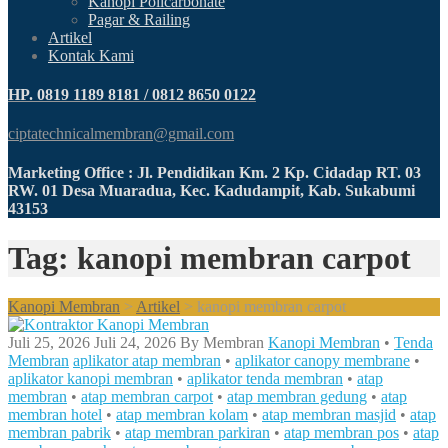
Kanopi Policarbonate
Pagar & Railing
Artikel
Kontak Kami
HP. 0819 1189 8181 / 0812 8650 0122
ciptatechnicalmembran@gmail.com
Marketing Office : Jl. Pendidikan Km. 2 Kp. Cidadap RT. 03
RW. 01 Desa Muaradua, Kec. Kadudampit, Kab. Sukabumi
43153
Tag: kanopi membran carpot
Kanopi Membran
>
Artikel
>
kanopi membran carpot
Juli 25, 2026
Juli 24, 2026
By
Membran
Kanopi Membran
•
Tenda
Membran
aplikator atap membran
•
aplikator canopy membrane
•
aplikator kanopi membran
•
aplikator tenda membran
•
atap
membran
•
atap membran carpot
•
atap membran gedung
•
atap
membran hotel
•
atap membran kolam
•
atap membran masjid
•
atap
membran pabrik
•
atap membran parkiran
•
atap membran pos
•
atap