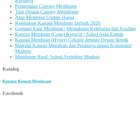
Kerjanya
Pengenalan Canopy Membrane
Tren Desain Canopy Membrane
Atap Membran Update Harga
Kontraktor Kanopi Membran Terbaik 2026
Gramasi Kain Membran : Memahami Ketebalan dan Kualitas
Kanopi Membran (Cone) Kerucut : Solusi Atap Estetik
Kanopi Membran (Hyper) Cekung dengan Desain Ikonik
Material Kanopi Membran dan Perannya dalam Konstruksi
Modern
Membrane Roof: Solusi Arsitektur Modern
Katalog
Katalog Kanopi Membrane
Facebook