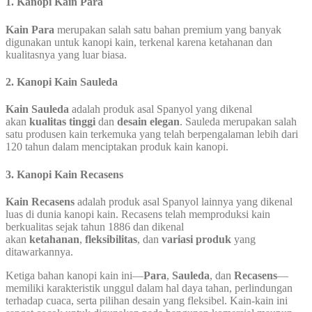
1. Kanopi Kain Para
Kain Para
merupakan salah satu bahan premium yang banyak
digunakan untuk kanopi kain, terkenal karena ketahanan dan
kualitasnya yang luar biasa.
2. Kanopi Kain Sauleda
Kain Sauleda
adalah produk asal Spanyol yang dikenal
akan
kualitas tinggi
dan
desain elegan
. Sauleda merupakan salah
satu produsen kain terkemuka yang telah berpengalaman lebih dari
120 tahun dalam menciptakan produk kain kanopi.
3. Kanopi Kain Recasens
Kain Recasens
adalah produk asal Spanyol lainnya yang dikenal
luas di dunia kanopi kain. Recasens telah memproduksi kain
berkualitas sejak tahun 1886 dan dikenal
akan
ketahanan
,
fleksibilitas
, dan
variasi produk
yang
ditawarkannya.
Ketiga bahan kanopi kain ini—
Para
,
Sauleda
, dan
Recasens
—
memiliki karakteristik unggul dalam hal daya tahan, perlindungan
terhadap cuaca, serta pilihan desain yang fleksibel. Kain-kain ini