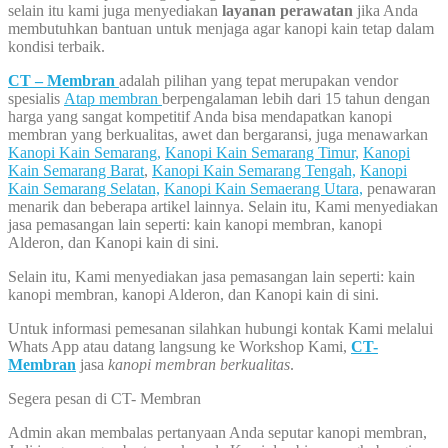
selain itu kami juga menyediakan
layanan perawatan
jika Anda
membutuhkan bantuan untuk menjaga agar kanopi kain tetap dalam
kondisi terbaik.
CT – Membran
adalah pilihan yang tepat merupakan vendor
spesialis
Atap membran
berpengalaman lebih dari 15 tahun dengan
harga yang sangat kompetitif Anda bisa mendapatkan kanopi
membran yang berkualitas, awet dan bergaransi, juga menawarkan
Kanopi Kain Semarang,
Kanopi Kain Semarang Timur,
Kanopi
Kain Semarang Barat
,
Kanopi Kain Semarang Tengah,
Kanopi
Kain Semarang Selatan,
Kanopi Kain Semaerang Utara,
penawaran
menarik dan beberapa artikel lainnya. Selain itu, Kami menyediakan
jasa pemasangan lain seperti: kain kanopi membran, kanopi
Alderon, dan Kanopi kain di sini.
Selain itu, Kami menyediakan jasa pemasangan lain seperti: kain
kanopi membran, kanopi Alderon, dan Kanopi kain di sini.
Untuk informasi pemesanan silahkan hubungi kontak Kami melalui
Whats App atau datang langsung ke Workshop Kami,
CT-
Membran
jasa
kanopi membran berkualitas
.
Segera pesan di CT- Membran
Admin akan membalas pertanyaan Anda seputar kanopi membran,