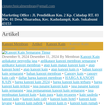
ciptatechnicalmembran@gmail.com
Marketing Office : Jl. Pendidikan Km. 2 Kp. Cidadap RT. 03
RW. 01 Desa Muaradua, Kec. Kadudampit, Kab. Sukabumi
43153
Artikel
Kanopi Membran
>
Artikel
>
Kanopi Kain
>
Kanopi Kain
Semarang Timur: Solusi untuk Restoran dan Cafe
Desember 9, 2024
Desember 11, 2024
By
Membran
Kanopi Kain
apliakator penyedia jasa
•
aplikataor kanopi membran semarang
•
aplikator kanopi membran
•
atap kain matap kanopi kain
•
atap
kanopi hotel
•
atap kanopi kain
•
atap kanopi kain rs
•
bahan kanopi
kain semarang
•
bahan kanopi membran
•
Canopy kain
•
canopy
kain cafe
•
daftar harga kanopi membran
•
HARGA KANOPI
KAIN
•
harga kanopi kain 2024
•
harga kanopi kain terbaru
•
harga
kanopi kain terkini
•
jasa pasang kanopi kain
•
jasa pasang kanopi
kain semarang
•
jasa pemasangan kanopi kain semarang
•
jasa
pembuatan kanopi kain
•
kain para
•
kain recasens
•
kain sauleda
•
kanopi kain
•
kanopi kain cafe
•
kanopi kain hotel
•
kanopi kain
layang
•
kanopi kain pabrik
•
kanopi kain rs
•
kanopi kain rumah
•