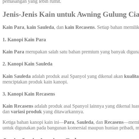
pemasangan yang lebih rumit.
Jenis-Jenis Kain untuk Awning Gulung Ci
Kain Para
,
kain Sauleda
, dan
kain Recasens
. Setiap bahan memili
1.
Kanopi Kain Para
Kain Para
merupakan salah satu bahan premium yang banyak digunaka
2.
Kanopi Kain Sauleda
Kain Sauleda
adalah produk asal Spanyol yang dikenal akan
kualita
menciptakan produk kain kanopi.
3.
Kanopi Kain Recasens
Kain Recasens
adalah produk asal Spanyol lainnya yang dikenal luas
dan
variasi produk
yang ditawarkannya.
Ketiga bahan kanopi kain ini—
Para
,
Sauleda
, dan
Recasens
—memili
untuk digunakan pada bangunan komersial maupun hunian pribadi, mem