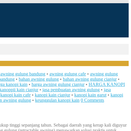
•
awning gulung bandung
•
awning gulung cafe
•
awning gulung
bandung
•
bahan awning gulung
•
bahan awning gulung cianjur
•
rga kanopi kain
•
harga awning gulung cianjur
•
HARGA KANOPI
kanoppii kain cianjur
•
jasa pembuatan awning gulung
•
jasa
•
kanopi kain cafe
•
kanopi kain cianjur
•
kanopi kain garut
•
kanopi
n awning gulung
•
keunggulan kanopi kain
0 Comments
cukup tinggi sepanjang tahun. Sebagai daerah yang kerap kali diguyur
 gulung (retractable awning) menawarkan solusi praktis untuk