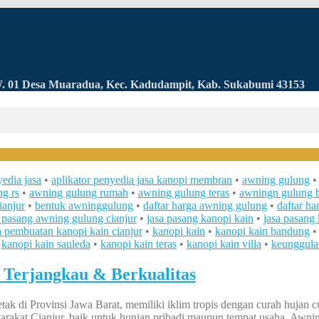
RW. 01 Desa Muaradua, Kec. Kadudampit, Kab. Sukabumi 43153
yedia jasa
•
aplikator penyedia jasa kanopi membran
•
awning gulung
g rs
•
awning gulung rumah
•
awning gulung teras
•
awningn gulung 
ianjur
•
bentuk awninggulung
•
daftar harga awning gulung
•
daftar ha
a pasang awning gulung cianjur
•
jasa pasang kanopi kain
•
jasa pasang 
a pembuatan kanopi kain cianjur
•
kanopi kain
•
kanopi kain bandung
•
kanopi kain sauleda
•
kanopi kain teras
•
kanopi kain villa
•
keunggula
Terjangkau & Berkualitas
etak di Provinsi Jawa Barat, memiliki iklim tropis dengan curah hujan 
rakat Cianjur, baik untuk hunian pribadi maupun tempat usaha. Awning