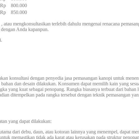
– Rp 800.000
– Rp 850.000
, atau mengkonsultasikan terlebih dahulu mengenai renacana pemasa
g dengan Anda kapanpun.
i.
ukan konsultasi dengan penyedia jasa pemasangan kanopi untuk menen
n bahan dan desain dilakukan. Konsumen dapat memilih kain yang sesua
ka yang kuat sebagai penopang. Rangka biasanya terbuat dari bahan lo
mudian ditempelkan pada rangka tersebut dengan teknik pemasangan yan
atan yang dapat dilakukan:
rutama dari debu, daun, atau kotoran lainnya yang menempel, dapat m
 untuk memastikan tidak ada karat atau kerusakan pada struktur penopa