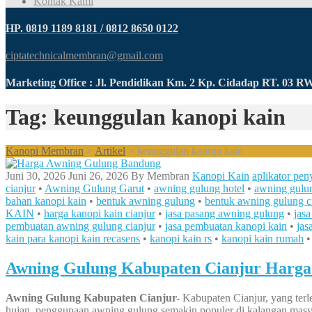
Kontak Kami
HP. 0819 1189 8181 / 0812 8650 0122
ciptatechnicalmembran@gmail.com
Marketing Office : Jl. Pendidikan Km. 2 Kp. Cidadap RT. 03 
Tag: keunggulan kanopi kain
Kanopi Membran
>
Artikel
>
keunggulan kanopi kain
Juni 30, 2026
Juni 26, 2026
By
Membran
Kanopi Kain
aplikator pen
cianjur
•
Awning Gulung Garut
•
awning gulung hotel
•
awning gulun
bahan kanopi kain
•
bentuk awning gulung
•
bentuk awning gulung c
KAIN
•
harga kanopi kain cianjur
•
jasa pasang awning gulung
•
jas
pembuatan awning gulung cianjur
•
jasa pembuatan kanopi kain
•
jas
kain para kanopi kain recasens
•
kanopi kain rs
•
kanopi kain rumah
Awning Gulung Kabupaten Cianjur Harga 
Awning Gulung Kabupaten Cianjur-
Kabupaten Cianjur, yang terl
hujan, penggunaan awning gulung semakin populer di kalangan masya