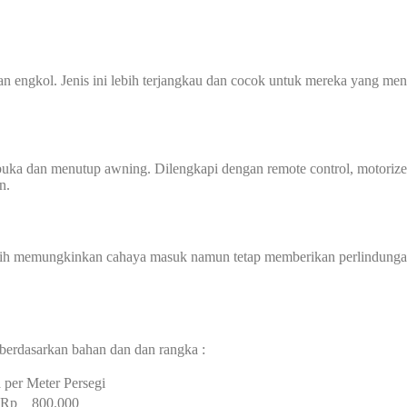
an engkol. Jenis ini lebih terjangkau dan cocok untuk mereka yang m
mbuka dan menutup awning. Dilengkapi dengan remote control, motorize
n.
ih memungkinkan cahaya masuk namun tetap memberikan perlindungan d
berdasarkan bahan dan dan rangka :
 per Meter Persegi
– Rp 800.000