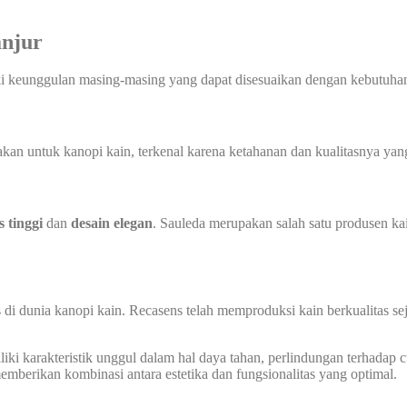
anjur
ki keunggulan masing-masing yang dapat disesuaikan dengan kebutuhan
n untuk kanopi kain, terkenal karena ketahanan dan kualitasnya yang 
s tinggi
dan
desain elegan
. Sauleda merupakan salah satu produsen ka
 di dunia kanopi kain. Recasens telah memproduksi kain berkualitas s
ki karakteristik unggul dalam hal daya tahan, perlindungan terhadap cua
berikan kombinasi antara estetika dan fungsionalitas yang optimal.