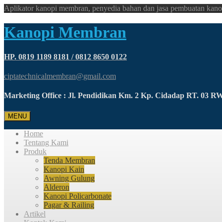
Aplikator kanopi membran, penyedia bahan dan jasa pembuatan kano
Kanopi Membran
HP. 0819 1189 8181 / 0812 8650 0122
ciptatechnicalmembran@gmail.com
Marketing Office : Jl. Pendidikan Km. 2 Kp. Cidadap RT. 03 
MENU
Home
Tentang Kami
Produk
Tenda Membran
Kanopi Kain
Awning Gulung
Alderon
Kanopi Policarbonate
Pagar & Railing
Artikel