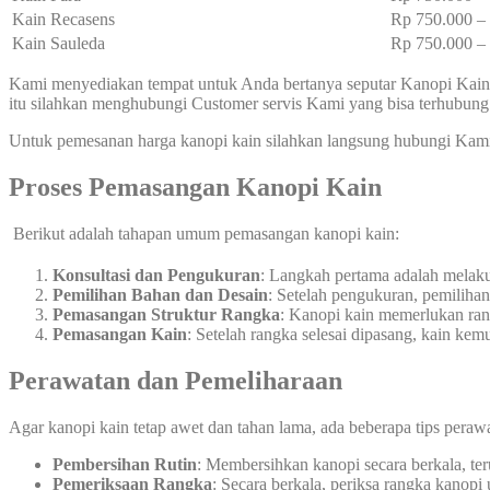
Kain Recasens
Rp 750.000 
Kain Sauleda
Rp 750.000 
Kami menyediakan tempat untuk Anda bertanya seputar Kanopi Kain 
itu silahkan menghubungi Customer servis Kami yang bisa terhubun
Untuk pemesanan harga kanopi kain silahkan langsung hubungi Kam
Proses Pemasangan Kanopi Kain
Berikut adalah tahapan umum pemasangan kanopi kain:
Konsultasi dan Pengukuran
: Langkah pertama adalah melak
Pemilihan Bahan dan Desain
: Setelah pengukuran, pemiliha
Pemasangan Struktur Rangka
: Kanopi kain memerlukan rang
Pemasangan Kain
: Setelah rangka selesai dipasang, kain ke
Perawatan dan Pemeliharaan
Agar kanopi kain tetap awet dan tahan lama, ada beberapa tips peraw
Pembersihan Rutin
: Membersihkan kanopi secara berkala, te
Pemeriksaan Rangka
: Secara berkala, periksa rangka kanopi