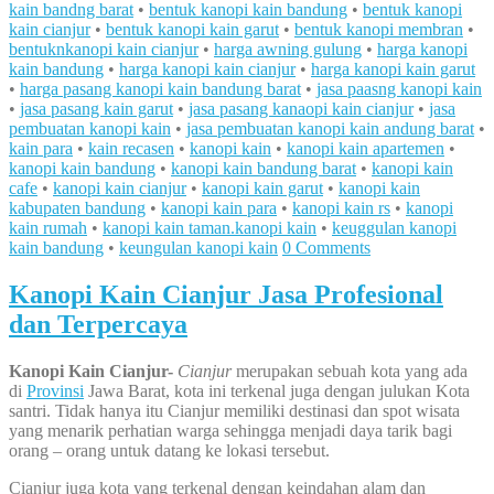
kain bandng barat
•
bentuk kanopi kain bandung
•
bentuk kanopi
kain cianjur
•
bentuk kanopi kain garut
•
bentuk kanopi membran
•
bentuknkanopi kain cianjur
•
harga awning gulung
•
harga kanopi
kain bandung
•
harga kanopi kain cianjur
•
harga kanopi kain garut
•
harga pasang kanopi kain bandung barat
•
jasa paasng kanopi kain
•
jasa pasang kain garut
•
jasa pasang kanaopi kain cianjur
•
jasa
pembuatan kanopi kain
•
jasa pembuatan kanopi kain andung barat
•
kain para
•
kain recasen
•
kanopi kain
•
kanopi kain apartemen
•
kanopi kain bandung
•
kanopi kain bandung barat
•
kanopi kain
cafe
•
kanopi kain cianjur
•
kanopi kain garut
•
kanopi kain
kabupaten bandung
•
kanopi kain para
•
kanopi kain rs
•
kanopi
kain rumah
•
kanopi kain taman.kanopi kain
•
keuggulan kanopi
kain bandung
•
keungulan kanopi kain
0 Comments
Kanopi Kain Cianjur Jasa Profesional
dan Terpercaya
Kanopi K
ain Cianjur-
Cianjur
merupakan sebuah kota yang ada
di
Provinsi
Jawa Barat, kota ini terkenal juga dengan julukan Kota
santri. Tidak hanya itu Cianjur memiliki destinasi dan spot wisata
yang menarik perhatian warga sehingga menjadi daya tarik bagi
orang – orang untuk datang ke lokasi tersebut.
Cianjur juga kota yang terkenal dengan keindahan alam dan