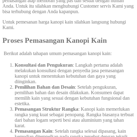
pemasangan atap membran yang pas dan sesuai dengan hunian
Anda. Untuk itu silahkan menghubungi Customer servis Kami yang
bisa terhubung dengan Anda kapanpun.
Untuk pemesanan harga kanopi kain silahkan langsung hubungi
Kami.
Proses Pemasangan Kanopi Kain
Berikut adalah tahapan umum pemasangan kanopi kain:
Konsultasi dan Pengukuran
: Langkah pertama adalah
melakukan konsultasi dengan penyedia jasa pemasangan
kanopi untuk menentukan kebutuhan dan gaya yang
diinginkan.
Pemilihan Bahan dan Desain
: Setelah pengukuran,
pemilihan bahan dan desain dilakukan. Konsumen dapat
memilih kain yang sesuai dengan kebutuhan fungsional dan
estetika.
Pemasangan Struktur Rangka
: Kanopi kain memerlukan
rangka yang kuat sebagai penopang. Rangka biasanya terbuat
dari bahan logam seperti besi atau aluminium yang tahan
karat.
Pemasangan Kain
: Setelah rangka selesai dipasang, kain
kemudian ditempelkan pada rangka tersebut dengan teknik