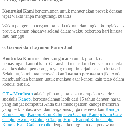
Kontruksi Kami
berkomitmen untuk mengerjakan proyek dengan
tepat waktu tanpa mengurangi kualitas.
Waktu pengerjaan tergantung pada ukuran dan tingkat kompleksitas
proyek, namun biasanya selesai dalam waktu beberapa hari hingga
satu minggu.
6. Garansi dan Layanan Purna Jual
Kontruksi Kami
memberikan
garansi
untuk produk dan
pemasangan kanopi kain. Garansi ini mencakup kerusakan material
atau kesalahan pemasangan yang mungkin terjadi setelah instalasi.
Selain itu, kami juga menyediakan
layanan perawatan
jika Anda
membutuhkan bantuan untuk menjaga agar kanopi kain tetap dalam
kondisi terbaik.
CT – Membran
adalah pilihan yang tepat merupakan vendor
spesialis
Kanopi
berpengalaman lebih dari 15 tahun dengan harga
yang sangat kompetitif Anda bisa mendapatkan kanopi membran
yang berkualitas, awet dan bergaransi, juga menawarkan
Kanopi
Kain Cianjur,
Kanopi Kain Kabupaten Cianjur,
Kanopi Kain Cafe
Cianjur,
Awning Gulung Cianjur
,
Harga Kanopi Kain Cianjur,
Kanopi Kain Cafe Terbaik,
dengan keunggulan dan penawaran