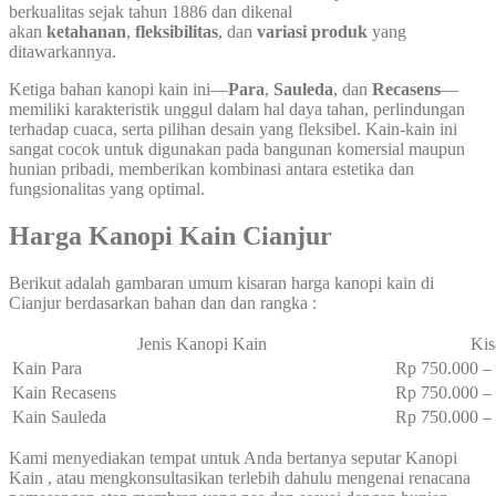
berkualitas sejak tahun 1886 dan dikenal
akan
ketahanan
,
fleksibilitas
, dan
variasi produk
yang
ditawarkannya.
Ketiga bahan kanopi kain ini—
Para
,
Sauleda
, dan
Recasens
—
memiliki karakteristik unggul dalam hal daya tahan, perlindungan
terhadap cuaca, serta pilihan desain yang fleksibel. Kain-kain ini
sangat cocok untuk digunakan pada bangunan komersial maupun
hunian pribadi, memberikan kombinasi antara estetika dan
fungsionalitas yang optimal.
Harga Kanopi Kain Cianjur
Berikut adalah gambaran umum kisaran harga kanopi kain di
Cianjur berdasarkan bahan dan dan rangka :
Jenis Kanopi Kain
Kis
Kain Para
Rp 750.000 
Kain Recasens
Rp 750.000 
Kain Sauleda
Rp 750.000 
Kami menyediakan tempat untuk Anda bertanya seputar Kanopi
Kain , atau mengkonsultasikan terlebih dahulu mengenai renacana