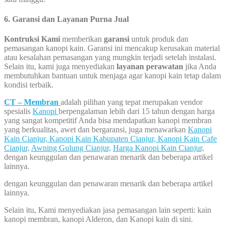
6. Garansi dan Layanan Purna Jual
Kontruksi Kami
memberikan
garansi
untuk produk dan
pemasangan kanopi kain. Garansi ini mencakup kerusakan material
atau kesalahan pemasangan yang mungkin terjadi setelah instalasi.
Selain itu, kami juga menyediakan
layanan perawatan
jika Anda
membutuhkan bantuan untuk menjaga agar kanopi kain tetap dalam
kondisi terbaik.
CT – Membran
adalah pilihan yang tepat merupakan vendor
spesialis
Kanopi
berpengalaman lebih dari 15 tahun dengan harga
yang sangat kompetitif Anda bisa mendapatkan kanopi membran
yang berkualitas, awet dan bergaransi, juga menawarkan
Kanopi
Kain Cianjur,
Kanopi Kain Kabupaten Cianjur,
Kanopi Kain Cafe
Cianjur,
Awning Gulung Cianjur,
Harga Kanopi Kain Cianjur,
dengan keunggulan dan penawaran menarik dan beberapa artikel
lainnya.
dengan keunggulan dan penawaran menarik dan beberapa artikel
lainnya.
Selain itu, Kami menyediakan jasa pemasangan lain seperti: kain
kanopi membran, kanopi Alderon, dan Kanopi kain di sini.