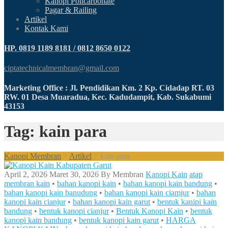
Kanopi Policarbonate
Pagar & Railing
Artikel
Kontak Kami
HP. 0819 1189 8181 / 0812 8650 0122
ciptatechnicalmembran@gmail.com
Marketing Office : Jl. Pendidikan Km. 2 Kp. Cidadap RT. 03
RW. 01 Desa Muaradua, Kec. Kadudampit, Kab. Sukabumi
43153
Tag: kain para
Kanopi Membran
>
Artikel
>
kain para
April 2, 2026
Maret 30, 2026
By
Membran
Kanopi Kain
atap
membran kain
•
bahan kanopi kain
•
bahan kanopi kain bandung
•
bahan kanopi kain banudung
•
bahan kanopi kain ciamjur
•
bahan
kanopi kain cianjur
•
bahan kanopi kain garut
•
bentuk kanipi kain
bandung
•
bentuk kanopi cianjur
•
Bentuk Kanopi Kain
•
bentuk
kanopi kain bandung
•
bentuk kanopi kain garut
•
HARGA