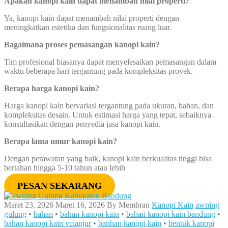
Apakah kanopi kain dapat menambah nilai properti?
Ya, kanopi kain dapat menambah nilai properti dengan
meningkatkan estetika dan fungsionalitas ruang luar.
Bagaimana proses pemasangan kanopi kain?
Tim profesional biasanya dapat menyelesaikan pemasangan dalam
waktu beberapa hari tergantung pada kompleksitas proyek.
Berapa harga kanopi kain?
Harga kanopi kain bervariasi tergantung pada ukuran, bahan, dan
kompleksitas desain. Untuk estimasi harga yang tepat, sebaiknya
konsultasikan dengan penyedia jasa kanopi kain.
Berapa lama umur kanopi kain?
Dengan perawatan yang baik, kanopi kain berkualitas tinggi bisa
bertahan hingga 5-10 tahun atau lebih
PESAN SEKARANG
Maret 23, 2026
Maret 16, 2026
By
Membran
Kanopi Kain
awning
gulung
•
bahan
•
bahan kanopi kain
•
bahan kanopi kain bandung
•
bahan kanopi kain vcianjur
•
banhan kanopi kain
•
bentuk kanopi