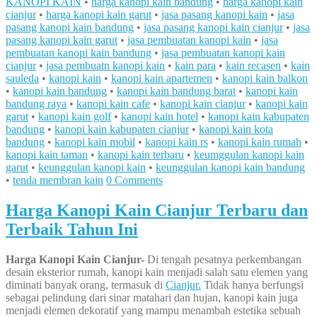
KANOPI KAIN
•
harga kanopi kain bandung
•
harga kanopi kain
cianjur
•
harga kanopi kain garut
•
jasa pasang kanopi kain
•
jasa
pasang kanopi kain bandung
•
jasa pasang kanopi kain cianjur
•
jasa
pasang kanopi kain garut
•
jasa pembuatan kanopi kain
•
jasa
pembuatan kanopi kain bandung
•
jasa pembuatan kanopi kain
cianjur
•
jasa pembuatn kanopi kain
•
kain para
•
kain recasen
•
kain
sauleda
•
kanopi kain
•
kanopi kain apartemen
•
kanopi kain balkon
•
kanopi kain bandung
•
kanopi kain bandung barat
•
kanopi kain
bandung raya
•
kanopi kain cafe
•
kanopi kain cianjur
•
kanopi kain
garut
•
kanopi kain golf
•
kanopi kain hotel
•
kanopi kain kabupaten
bandung
•
kanopi kain kabupaten cianjur
•
kanopi kain kota
bandung
•
kanopi kain mobil
•
kanopi kain rs
•
kanopi kain rumah
•
kanopi kain taman
•
kanopi kain terbaru
•
keumggulan kanopi kain
garut
•
keunggulan kanopi kain
•
keunggulan kanopi kain bandung
•
tenda membran kain
0 Comments
Harga Kanopi Kain Cianjur Terbaru dan
Terbaik Tahun Ini
Harga Kanopi Kain Cianjur-
Di tengah pesatnya perkembangan
desain eksterior rumah, kanopi kain menjadi salah satu elemen yang
diminati banyak orang, termasuk di
Cianjur.
Tidak hanya berfungsi
sebagai pelindung dari sinar matahari dan hujan, kanopi kain juga
menjadi elemen dekoratif yang mampu menambah estetika sebuah