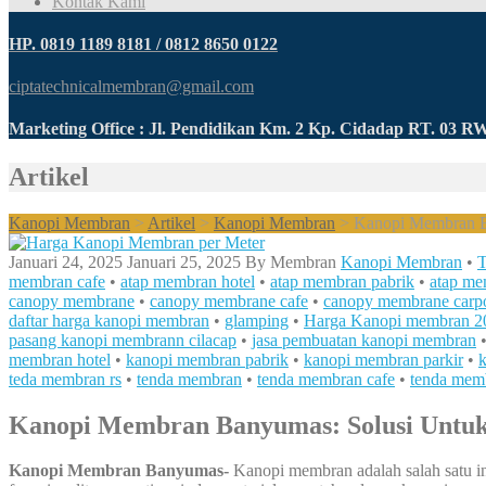
Kontak Kami
HP. 0819 1189 8181 / 0812 8650 0122
ciptatechnicalmembran@gmail.com
Marketing Office : Jl. Pendidikan Km. 2 Kp. Cidadap RT. 03 
Artikel
Kanopi Membran
>
Artikel
>
Kanopi Membran
>
Kanopi Membran B
Januari 24, 2025
Januari 25, 2025
By
Membran
Kanopi Membran
•
T
membran cafe
•
atap membran hotel
•
atap membran pabrik
•
atap me
canopy membrane
•
canopy membrane cafe
•
canopy membrane carpo
daftar harga kanopi membran
•
glamping
•
Harga Kanopi membran 2
pasang kanopi membrann cilacap
•
jasa pembuatan kanopi membran
membran hotel
•
kanopi membran pabrik
•
kanopi membran parkir
•
teda membran rs
•
tenda membran
•
tenda membran cafe
•
tenda memb
Kanopi Membran Banyumas: Solusi Untu
Kanopi Membran Banyumas-
Kanopi membran adalah salah satu in