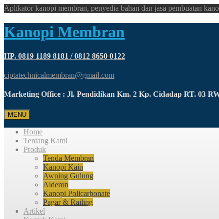
Aplikator kanopi membran, penyedia bahan dan jasa pembuatan kano
Kanopi Membran
HP. 0819 1189 8181 / 0812 8650 0122
ciptatechnicalmembran@gmail.com
Marketing Office : Jl. Pendidikan Km. 2 Kp. Cidadap RT. 03 
MENU
Home
Tentang Kami
Produk
Tenda Membran
Kanopi Kain
Awning Gulung
Alderon
Kanopi Policarbonate
Pagar & Railing
Artikel