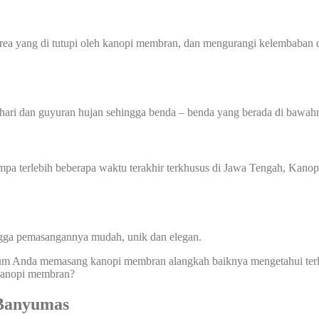
 yang di tutupi oleh kanopi membran, dan mengurangi kelembaban di
hari dan guyuran hujan sehingga benda – benda yang berada di bawahn
 gempa terlebih beberapa waktu terakhir terkhusus di Jawa Tengah, K
ingga pemasangannya mudah, unik dan elegan.
um Anda memasang kanopi membran alangkah baiknya mengetahui terle
 kanopi membran?
Banyumas