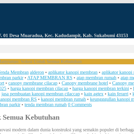
RW. 01 Desa Muaradua, Kec. Kadudampit, Kab. Sukabumi 43153
anyumas: Solusi Untuk Semua Kebutuhan
enda Membran
alderon
•
aplikator kanopi membran
•
aplikator kanop
mbran parkir
•
ATAP MEMBRAN RS
•
atap membran rumah
•
atap m
rt
•
canopy membrane cilacap
•
Canopy membrane hotel
•
Canopy me
025
•
harga kanopi membran cilacap
•
harga kanopi membran terkini
•
•
jasa pembuatan kanopi membran cilaccap
•
kain agtex
•
kain ferarri
•
kanopi membran RS
•
kanopi membran rumah
•
keungggullan kanopi m
ran parkir
•
tenda membran rumah
0 Comments
k Semua Kebutuhan
ovasi modern dalam dunia konstruksi yang semakin populer di berbaga