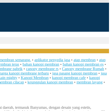
i membran semarang.
•
aplikator penyedia jasa
•
atap membran
•
atap
embran teras
•
bahan kanopi membran
•
bahan kanopi membran es
•
mbrane pabrik
•
canopy membrane rs
•
Canopy membrane Rumah
•
harga kanopi membrane terbaru
•
jasa pasang kanopi membran
•
jasa
kain mighty
•
Kanopi Membran
•
kanopi membran cafe
•
kanopi
embran cilacap
•
keunggulan kanopi membran
•
membran layang
•
i daerah, termasuk Banyumas, dengan desain yang estetis,