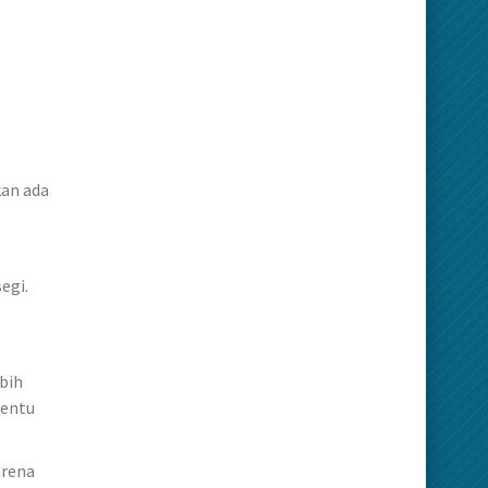
kan ada
egi.
bih
nentu
arena