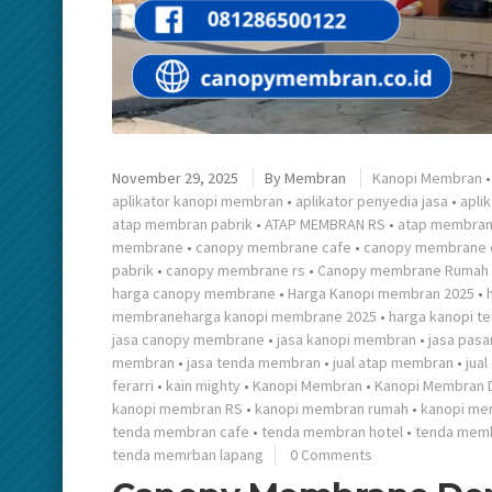
November 29, 2025
By
Membran
Kanopi Membran
aplikator kanopi membran
•
aplikator penyedia jasa
•
apli
atap membran pabrik
•
ATAP MEMBRAN RS
•
atap membran
membrane
•
canopy membrane cafe
•
canopy membrane
pabrik
•
canopy membrane rs
•
Canopy membrane Rumah
harga canopy membrane
•
Harga Kanopi membran 2025
•
membraneharga kanopi membrane 2025
•
harga kanopi te
jasa canopy membrane
•
jasa kanopi membran
•
jasa pas
membran
•
jasa tenda membran
•
jual atap membran
•
jua
ferarri
•
kain mighty
•
Kanopi Membran
•
Kanopi Membran 
kanopi membran RS
•
kanopi membran rumah
•
kanopi me
tenda membran cafe
•
tenda membran hotel
•
tenda memb
tenda memrban lapang
0 Comments