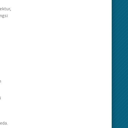
ektur,
ngsi
m
i
eda.