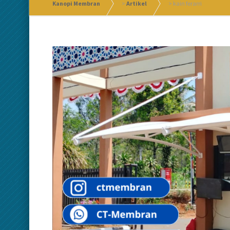
Kanopi Membran
>
Artikel
>
kain ferarri