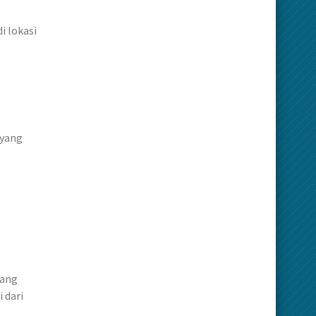
i lokasi
 yang
yang
 dari