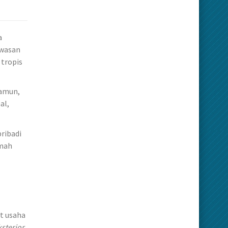
a
awasan
 tropis
Namun,
al,
ribadi
amah
t usaha
ksterior
.