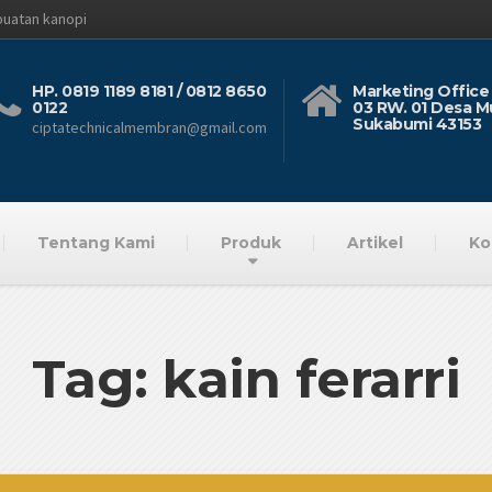
buatan kanopi
HP. 0819 1189 8181 / 0812 8650
Marketing Office 
0122
03 RW. 01 Desa M
Sukabumi 43153
ciptatechnicalmembran@gmail.com
Tentang Kami
Produk
Artikel
Ko
Tag: kain ferarri