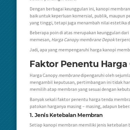
Dengan berbagai keunggulan ini, kanopi membran m
baik untuk keperluan komersial, publik, maupun p
yang tinggi, tetapi juga menambah nilai estetika
Beberapa poin di atas merupakan keunggulan dari 
memesan,
Harga Canopy membrane Depok
terperc
Jadi, apa yang mempengaruhi harga kanopi memb
Faktor Penentu Harga
Harga Canopy
membrane
dipengaruhi oleh sejuml
mengambil keputusan, pertimbangan ini tidak hany
memilih atap membran yang sesuai dengan kebut
Banyak sekali faktor penentu harga tenda membran
patokan harganya masing – masing, adapun beberap
1. Jenis Ketebalan Membran
Setiap kanopi membran memiliki jenis ketebalan 