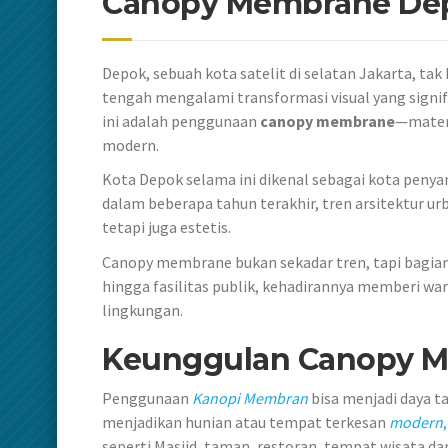
Canopy Membrane Dep
Depok, sebuah kota satelit di selatan Jakarta, ta
tengah mengalami transformasi visual yang signifi
ini adalah penggunaan
canopy membrane
—materi
modern.
Kota Depok selama ini dikenal sebagai kota peny
dalam beberapa tahun terakhir, tren arsitektur 
tetapi juga estetis.
Canopy membrane bukan sekadar tren, tapi bagian d
hingga fasilitas publik, kehadirannya memberi w
lingkungan.
Keunggulan Canopy 
Penggunaan
Kanopi
Membran
bisa menjadi daya 
menjadikan hunian atau tempat terkesan
modern
,
seperti Masjid, taman, restoran, tempat wisata dan