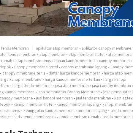
•
Tenda Membran
aplikator atap membran
•
aplikator canopy membrane
kator tenda membran
•
atap membran
•
atap membran hotel
•
atap membran
 rumah
•
atap membran tenis
•
bahan kanopi membran
•
canopy membran
•
 depok
•
Canopy membrane hotel
•
canopy membrane lapang
•
Canopy mem
•
canopy mmebrane tenis
•
daftar harga kanopi membran
•
harga atap mem
harga kanopi membrane
•
harga kanopi membrane terkini
•
harga kanopi
rbaru
•
harga tenda membran
•
jasa atap membran
•
jasa canopy membran
ang kanopi membran
•
jasa pembuatan Canopy Membrane
•
jasa pembuatan 
l canopy membrane
•
jual kanopi membran
•
jual tenda membran
•
kain agtex
Depok
•
kanopi membran hotel
•
kanopi membran lapang
•
kanopi membran 
mbran tenis
•
keunggulan kanopi membran
•
membran layang
•
tenda memb
ran masjid
•
tenda membran rs
•
tenda membran rumah
•
tenda membran t