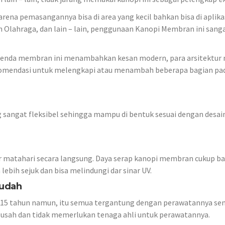
ena pemasangannya bisa di area yang kecil bahkan bisa di aplika
 Olahraga, dan lain – lain, penggunaan Kanopi Membran ini sanga
enda membran ini menambahkan kesan modern, para arsitektur
komendasi untuk melengkapi atau menambah beberapa bagian pa
 sangat fleksibel sehingga mampu di bentuk sesuai dengan desai
r matahari secara langsung. Daya serap kanopi membran cukup b
bih sejuk dan bisa melindungi dar sinar UV.
Mudah
 15 tahun namun, itu semua tergantung dengan perawatannya sen
usah dan tidak memerlukan tenaga ahli untuk perawatannya.