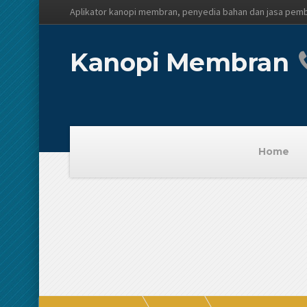
Aplikator kanopi membran, penyedia bahan dan jasa pem
Kanopi Membran
Home