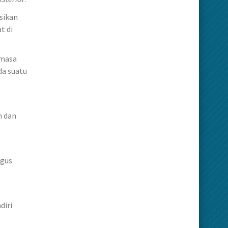
sikan
t di
 masa
da suatu
n dan
agus
diri