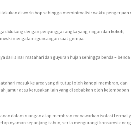
lakukan di workshop sehingga meminimalisir waktu pengerjaan d
juga didukung dengan penyangga rangka yang ringan dan kokoh,
 meski mengalami guncangan saat gempa.
a dari sinar matahari dan guyuran hujan sehingga benda – benda
hari masuk ke area yang di tutupi oleh kanopi membran, dan
h jamur atau kerusakan lain yang di sebabkan oleh kelembaban
amanan dalam ruangan atap membran menawarkan isolasi termal 
etap nyaman sepanjang tahun, serta mengurangi konsumsi energi