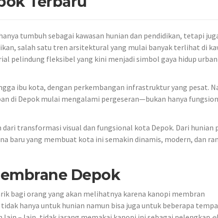
ok Terbaru
k hanya tumbuh sebagai kawasan hunian dan pendidikan, tetapi jug
kan, salah satu tren arsitektural yang mulai banyak terlihat di k
al pelindung fleksibel yang kini menjadi simbol gaya hidup urban
angga ibu kota, dengan perkembangan infrastruktur yang pesat. 
urban di Depok mulai mengalami pergeseran—bukan hanya fungsion
ari transformasi visual dan fungsional kota Depok. Dari hunian p
arna baru yang membuat kota ini semakin dinamis, modern, dan r
Membrane Depok
tarik bagi orang yang akan melihatnya karena kanopi membran
tidak hanya untuk hunian namun bisa juga untuk beberapa tempa
 lain – lain, tidak jarang memakai kanopi ini sebagai pelengkap
e