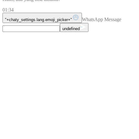
01:34
WhatsApp Message
"+chaty_settings.lang.emoji_picker+"
undefined