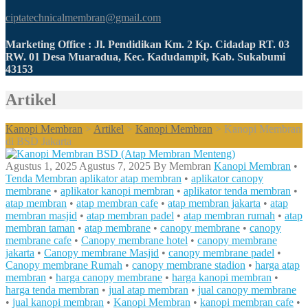
ciptatechnicalmembran@gmail.com
Marketing Office : Jl. Pendidikan Km. 2 Kp. Cidadap RT. 03
RW. 01 Desa Muaradua, Kec. Kadudampit, Kab. Sukabumi
43153
Artikel
Kanopi Membran
>
Artikel
>
Kanopi Membran
>
Kanopi Membran
di BSD Jakarta
Agustus 1, 2025
Agustus 7, 2025
By
Membran
Kanopi Membran
•
Tenda Membran
aplikator atap membran
•
aplikator canopy
membrane
•
aplikator kanopi membran
•
aplikator tenda membran
•
atap membran
•
atap membran cafe
•
atap membran jakarta
•
atap
membran masjid
•
atap membran padel
•
atap membran rumah
•
atap
membran taman
•
atap membrane
•
canopy membrane
•
canopy
membrane cafe
•
Canopy membrane hotel
•
canopy membrane
jakarta
•
Canopy membrane Masjid
•
canopy membrane padel
•
Canopy membrane Rumah
•
canopy membrane stadion
•
harga atap
membran
•
harga canopy membrane
•
harga kanopi membran
•
harga tenda membran
•
jual atap membran
•
jual canopy membrane
•
jual kanopi membran
•
Kanopi Membran
•
kanopi membran cafe
•