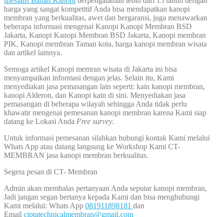
spesialis Bahan Kanopi
berpengalaman lebih dari 15 tahun dengan
harga yang sangat kompetitif Anda bisa mendapatkan kanopi
membran yang berkualitas, awet dan bergaransi, juga menawarkan
beberapa informasi mengenai Kanopi Kanopi Membran BSD
Jakarta, Kanopi Kanopi Membran BSD Jakarta, Kanopi membran
PIK, Kanopi membran Taman kota, harga kanopi membran wisata
dan artikel lainnya.
Semoga artikel Kanopi memran wisata di Jakarta ini bisa
menyampaikan informasi dengan jelas. Selain itu, Kami
menyediakan jasa pemasangan lain seperti: kain kanopi membran,
kanopi Alderon, dan Kanopi kain di sini. Menyediakan jasa
pemasangan di beberapa wilayah sehingga Anda tidak perlu
khawatir mengenai pemesanan kanopi membran karena Kami siap
datang ke Lokasi Anda
Free survey
.
Untuk informasi pemesanan silahkan hubungi kontak Kami melalui
Whats App atau datang langsung ke Workshop Kami CT-
MEMBRAN jasa kanopi membran berkualitas.
Segera pesan di CT- Membran
Admin akan membalas pertanyaan Anda seputar kanopi membran,
Jadi jangan segan bertanya kepada Kami dan bisa menghubungi
Kami melalui: Whats App
081911898181
dan
Email
ciptatechnicalmembran@gmail.com