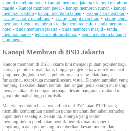
kanopi membran hotel
•
kanopi membran jakarta
•
kanopi membran
masjid
•
Kanopi membran padel
•
kanopi membran rumah
•
kanopi
membran stadion
•
kanopi membran taman
•
pasang atap membran
•
pasang canopy membrane
•
pasang kanopi membran
•
pasang tenda
membran
•
tenda membran
•
tenda membran cafe
•
tenda membran
hotel
•
tenda membran jakarta
•
tenda membran masjid
•
tenda
membran padel
•
tenda membran stadion
•
tenda membran taman
0
Comments
Kanopi Membran di BSD Jakarta
Kanopi membran di BSD Jakarta kini menjadi pilihan populer bagi
banyak pemilik rumah, kafe, hingga pengelola kawasan komersial
yang menginginkan solusi pelindung atap yang tidak hanya
fungsional, tetapi juga menarik secara visual. Dengan tampilan yang
ramping, fleksibel dalam bentuk, dan ringan, jenis kanopi ini mampu
menyesuaikan diri dengan berbagai desain bangunan, mulai dari
gaya minimalis hingga futuristik.
Material membran biasanya terbuat dari PVC atau PTFE yang
memiliki kemampuan menahan panas matahari dan tahan terhadap
hujan deras sekaligus. Selain itu, sifatnya yang lentur
memungkinkan pembuatan bentuk-bentuk dinamis seperti
lengkungan atau gelombang, memberikan kesan modern dan