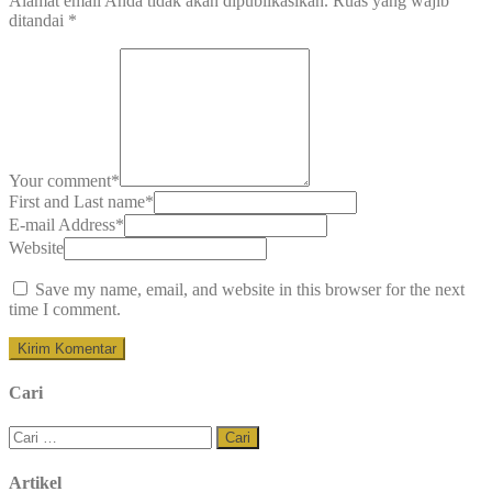
Alamat email Anda tidak akan dipublikasikan.
Ruas yang wajib
ditandai
*
Your comment
*
First and Last name
*
E-mail Address
*
Website
Save my name, email, and website in this browser for the next
time I comment.
Cari
Cari
untuk:
Artikel