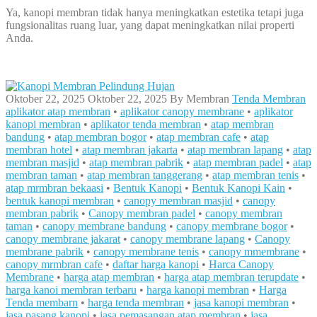
Ya, kanopi membran tidak hanya meningkatkan estetika tetapi juga
fungsionalitas ruang luar, yang dapat meningkatkan nilai properti
Anda.
Oktober 22, 2025
Oktober 22, 2025
By
Membran
Tenda Membran
aplikator atap membran
•
aplikator canopy membrane
•
aplikator
kanopi membran
•
aplikator tenda membran
•
atap membran
bandung
•
atap membran bogor
•
atap membran cafe
•
atap
membran hotel
•
atap membran jakarta
•
atap membran lapang
•
atap
membran masjid
•
atap membran pabrik
•
atap membran padel
•
atap
membran taman
•
atap membran tanggerang
•
atap membran tenis
•
atap mrmbran bekaasi
•
Bentuk Kanopi
•
Bentuk Kanopi Kain
•
bentuk kanopi membran
•
canopy membran masjid
•
canopy
membran pabrik
•
Canopy membran padel
•
canopy membran
taman
•
canopy membrane bandung
•
canopy membrane bogor
•
canopy membrane jakarat
•
canopy membrane lapang
•
Canopy
membrane pabrik
•
canopy membrane tenis
•
canopy mmembrane
•
canopy mrmbran cafe
•
daftar harga kanopi
•
Harca Canopy
Membrane
•
harga atap membran
•
harga atap membran terupdate
•
harga kanoi membran terbaru
•
harga kanopi membran
•
Harga
Tenda membarn
•
harga tenda membran
•
jasa kanopi membran
•
jasa pasang kanopi
•
jasa pemasangan atap membran
•
jasa