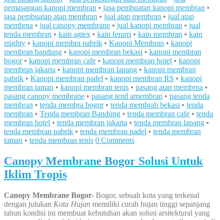
pemasangan kanopi membran
•
jasa pembuatan kanopi membran
•
jasa pembuatap atap membran
•
jual atap membran
•
jual atap
membrna
•
jual canopy membrane
•
jual kanopi membran
•
jual
tenda membran
•
kain agtex
•
kain ferarri
•
kain membran
•
kain
mighty
•
kanopi membra pabrik
•
Kanopi Membran
•
kanopi
membran bandung
•
kanopi membran bekasi
•
kanopi membran
bogor
•
kanopi membran cafe
•
kanopi membran hotel
•
kanopi
membran jakarta
•
kanopi membran lapang
•
kanopi membran
pabrik
•
Kanopi membran padel
•
kanopi membran RS
•
kanopi
membran taman
•
kanopi membran tenis
•
pasang atap membrna
•
pasang canopy membrane
•
pasang tend amembran
•
pasang tenda
membran
•
tenda membra bogor
•
tenda membrab bekasi
•
tenda
membran
•
Tenda membran Bandung
•
tenda membran cafe
•
tenda
membran hotel
•
tenda membran jakarta
•
tenda membran lapang
•
tenda membran pabrik
•
tenda membran padel
•
tenda membran
taman
•
tenda membran tenis
0 Comments
Canopy Membrane Bogor Solusi Untuk
Iklim Tropis
Canopy Membrane Bogor-
Bogor, sebuah kota yang terkenal
dengan julukan
Kota Hujan
memiliki curah hujan tinggi sepanjang
tahun kondisi ini membuat kebutuhan akan solusi arsitektural yang