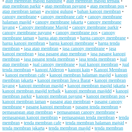
•
atap membran masjid bandung
•
atap membran masjid terbaik
•
atap membran parkir
•
atap membran payung
•
atap membran pos
•
atap membran taman
•
awning gulung
•
bahan kanopi membran
•
canopy membrane
•
canopy membrane cafe
•
canopy membrane
halaman masjid
•
canopy membrane jakarta
•
canopy membrane
layang
•
Canopy membrane Masjid
•
canopy membrane parkir
•
canopy membrane payung
•
canopy membrane pos
•
canopy
membrane taman
•
harga atap membran
•
harga canopy membrane
•
harga kanopi membran
•
harga kanopi membrane
•
harga tenda
membran
•
jasa atap membran
•
jasa canopy membrane
•
jasa
kanopi membran
•
jasa pasang atap membran
•
jasa pasang kanopi
membran
•
jasa pasang tenda membran
•
jasa tenda membran
•
jual
atap membran
•
jual canopy membrane
•
jual kanopi membran
•
jual
tenda membran
•
kanopi Alderon
•
kanopi kain
•
Kanopi Membran
•
kanopi membran cafe
•
kanopi membran halaman masjid
•
kanopi
membran jakarta
•
kanopi membran Jawa Barat
•
kanopi membran
layang
•
kanopi membran masjid
•
kanopi membran masjid jakarta
•
kanopi membran masjid terbaik
•
kanopi membran masjidd
•
kanopi
membran parkir
•
kanopi membran payung
•
kanopi membran pos
•
kanopi membran taman
•
pasang atap membran
•
pasang canopy
membrane
•
pasang kanopi membran
•
pasang tenda membran
•
pemasangan atap membran
•
pemasangan canopy membrane
•
pemasangan kanopi membran
•
pemasangan tenda membran
•
tenda
membran
•
tenda membran cafe
•
tenda membran halaman majsid
•
tenda membran jakarta
•
tenda membran masjid
•
tenda membran