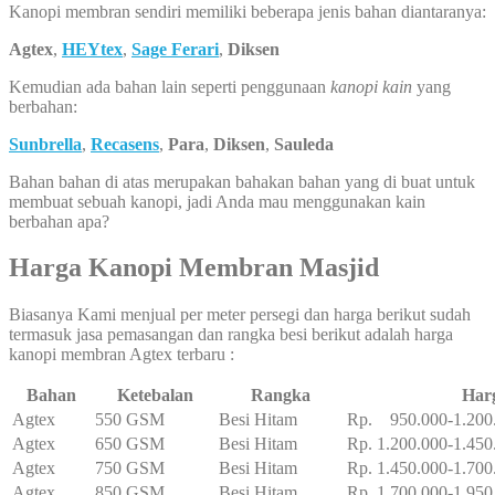
Kanopi membran sendiri memiliki beberapa jenis bahan diantaranya:
Agtex
,
HEYtex
,
Sage Ferari
,
Diksen
Kemudian ada bahan lain seperti penggunaan
kanopi kain
yang
berbahan:
Sunbrella
,
Recasens
,
Para
,
Diksen
,
Sauleda
Bahan bahan di atas merupakan bahakan bahan yang di buat untuk
membuat sebuah kanopi, jadi Anda mau menggunakan kain
berbahan apa?
Harga Kanopi Membran Masjid
Biasanya Kami menjual per meter persegi dan harga berikut sudah
termasuk jasa pemasangan dan rangka besi berikut adalah harga
kanopi membran Agtex terbaru :
Bahan
Ketebalan
Rangka
Har
Agtex
550 GSM
Besi Hitam
Rp. 950.000-1.200
Agtex
650 GSM
Besi Hitam
Rp. 1.200.000-1.450
Agtex
750 GSM
Besi Hitam
Rp. 1.450.000-1.700
Agtex
850 GSM
Besi Hitam
Rp. 1.700.000-1.950