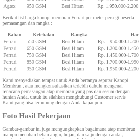
Agtex
950 GSM
Besi Hitam
Rp. 1.950.000-2.200
Berikut list harga kanopi membran Ferrari per meter persegi beserta
pemasangan dan rangka :
Bahan
Ketebalan
Rangka
Har
Ferrari
550 GSM
Besi Hitam
Rp. 950.000-1.200
Ferrari
650 GSM
Besi Hitam
Rp. 1.200.000-1.450
Ferrari
750 GSM
Besi Hitam
Rp. 1.450.000-1.700
Ferrari
850 GSM
Besi Hitam
Rp. 1.700.000-1.950
Ferrari
950 GSM
Besi Hitam
Rp. 1.950.000-2.200
Kami menyediakan tempat untuk Anda bertanya seputar Kanopi
Membran , atau mengkonsultasikan terlebih dahulu mengenai
renacana pemasangan atap membran yang pas dan sesuai dengan
hunian Anda, untuk itu silahkan menghubungi Customer servis
Kami yang bisa terhubung dengan Anda kapanpun.
Foto Hasil Pekerjaan
Gambar-gambar ini juga mengungkapkan bagaimana atap membran
mampu menahan beban angin, hujan, dan salju dengan andal,