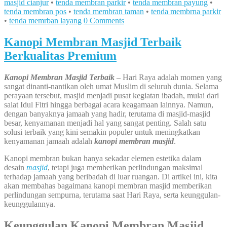
masjid cianjur
•
tenda membran parkir
•
tenda membran payung
•
tenda membran pos
•
tenda membran taman
•
tenda membrna parkir
•
tenda memrban layang
0 Comments
Kanopi Membran Masjid Terbaik
Berkualitas Premium
Kanopi Membran Masjid Terbaik
– Hari Raya adalah momen yang
sangat dinanti-nantikan oleh umat Muslim di seluruh dunia. Selama
perayaan tersebut, masjid menjadi pusat kegiatan ibadah, mulai dari
salat Idul Fitri hingga berbagai acara keagamaan lainnya. Namun,
dengan banyaknya jamaah yang hadir, terutama di masjid-masjid
besar, kenyamanan menjadi hal yang sangat penting. Salah satu
solusi terbaik yang kini semakin populer untuk meningkatkan
kenyamanan jamaah adalah
kanopi membran masjid
.
Kanopi membran bukan hanya sekadar elemen estetika dalam
desain
masjid
, tetapi juga memberikan perlindungan maksimal
terhadap jamaah yang beribadah di luar ruangan. Di artikel ini, kita
akan membahas bagaimana kanopi membran masjid memberikan
perlindungan sempurna, terutama saat Hari Raya, serta keunggulan-
keunggulannya.
Keunggulan Kanopi Membran Masjid