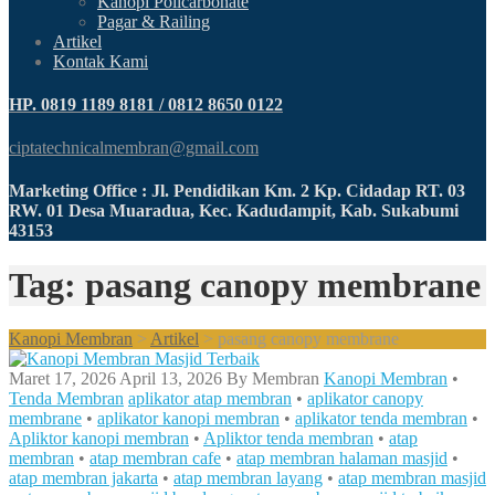
Kanopi Policarbonate
Pagar & Railing
Artikel
Kontak Kami
HP. 0819 1189 8181 / 0812 8650 0122
ciptatechnicalmembran@gmail.com
Marketing Office : Jl. Pendidikan Km. 2 Kp. Cidadap RT. 03
RW. 01 Desa Muaradua, Kec. Kadudampit, Kab. Sukabumi
43153
Tag: pasang canopy membrane
Kanopi Membran
>
Artikel
>
pasang canopy membrane
Maret 17, 2026
April 13, 2026
By
Membran
Kanopi Membran
•
Tenda Membran
aplikator atap membran
•
aplikator canopy
membrane
•
aplikator kanopi membran
•
aplikator tenda membran
•
Apliktor kanopi membran
•
Apliktor tenda membran
•
atap
membran
•
atap membran cafe
•
atap membran halaman masjid
•
atap membran jakarta
•
atap membran layang
•
atap membran masjid