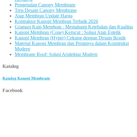
Pengenalan Canopy Membrane
Tren Desain Canopy Membrane
Atap Membran Update Harga
Kontraktor Kanopi Membran Terbaik 2026
Gramasi Kain Membran : Memahami Ketebalan dan Kualitas
Kanopi Membran (Cone) Kerucut : Solusi Atap Estetik
Kanopi Membran (Hyper) Cekung dengan Desain Ikonik
Material Kanopi Membran dan Perannya dalam Konstruksi
Modern
Membrane Roof: Solusi Arsitektur Modern
Katalog
Katalog Kanopi Membrane
Facebook