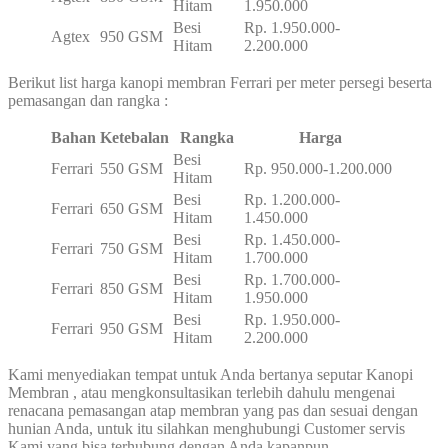
Hitam
1.950.000
Besi
Rp. 1.950.000-
Agtex
950 GSM
Hitam
2.200.000
Berikut list harga kanopi membran Ferrari per meter persegi beserta
pemasangan dan rangka :
Bahan
Ketebalan
Rangka
Harga
Besi
Ferrari
550 GSM
Rp. 950.000-1.200.000
Hitam
Besi
Rp. 1.200.000-
Ferrari
650 GSM
Hitam
1.450.000
Besi
Rp. 1.450.000-
Ferrari
750 GSM
Hitam
1.700.000
Besi
Rp. 1.700.000-
Ferrari
850 GSM
Hitam
1.950.000
Besi
Rp. 1.950.000-
Ferrari
950 GSM
Hitam
2.200.000
Kami menyediakan tempat untuk Anda bertanya seputar Kanopi
Membran , atau mengkonsultasikan terlebih dahulu mengenai
renacana pemasangan atap membran yang pas dan sesuai dengan
hunian Anda, untuk itu silahkan menghubungi Customer servis
Kami yang bisa terhubung dengan Anda kapanpun.