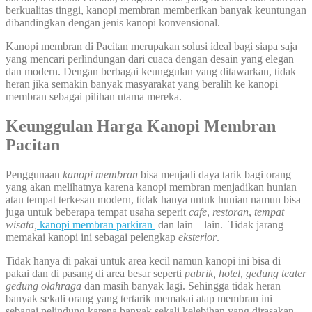
berkualitas tinggi, kanopi membran memberikan banyak keuntungan
dibandingkan dengan jenis kanopi konvensional.
Kanopi membran di Pacitan merupakan solusi ideal bagi siapa saja
yang mencari perlindungan dari cuaca dengan desain yang elegan
dan modern. Dengan berbagai keunggulan yang ditawarkan, tidak
heran jika semakin banyak masyarakat yang beralih ke kanopi
membran sebagai pilihan utama mereka.
Keunggulan Harga Kanopi Membran
Pacitan
Penggunaan
kanopi membran
bisa menjadi daya tarik bagi orang
yang akan melihatnya karena kanopi membran menjadikan hunian
atau tempat terkesan modern, tidak hanya untuk hunian namun bisa
juga untuk beberapa tempat usaha seperit
cafe
,
restoran
,
tempat
wisata,
kanopi membran parkiran
dan lain – lain. Tidak jarang
memakai kanopi ini sebagai pelengkap
eksterior
.
Tidak hanya di pakai untuk area kecil namun kanopi ini bisa di
pakai dan di pasang di area besar seperti
pabrik, hotel, gedung teater
gedung olahraga
dan masih banyak lagi. Sehingga tidak heran
banyak sekali orang yang tertarik memakai atap membran ini
sebagai pelindung karena banyak sekali kelebihan yang dirasakan