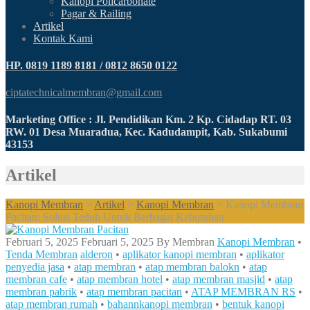
Kanopi Policarbonate
Pagar & Railing
Artikel
Kontak Kami
HP. 0819 1189 8181 / 0812 8650 0122
ciptatechnicalmembran@gmail.com
Marketing Office : Jl. Pendidikan Km. 2 Kp. Cidadap RT. 03
RW. 01 Desa Muaradua, Kec. Kadudampit, Kab. Sukabumi
43153
Artikel
Kanopi Membran
>
Artikel
>
Kanopi Membran
>
Kanopi Membran
Pacitan: Solusi Teduh Untuk Berbagai Kebutuhan
Februari 5, 2025
Februari 5, 2025
By
Membran
Kanopi Membran
•
Tenda Membran
alderon
•
aplikator kanopi membran
•
aplikator
penyedia jasa
•
atap membran
•
atap membran balokn
•
atap
membran cafe
•
atap membran hotel
•
atap membran masjid
•
atap
membran pabrik
•
atap membran pacitan
•
ATAP MEMBRAN RS
•
atap membran rumah
•
bahannkanopi membran
•
bentuk kanopi