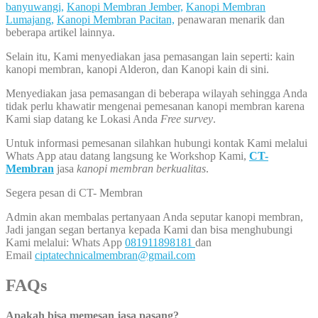
banyuwangi,
Kanopi Membran Jember,
Kanopi Membran
Lumajang,
Kanopi Membran Pacitan,
penawaran menarik dan
beberapa artikel lainnya.
Selain itu, Kami menyediakan jasa pemasangan lain seperti: kain
kanopi membran, kanopi Alderon, dan Kanopi kain di sini.
Menyediakan jasa pemasangan di beberapa wilayah sehingga Anda
tidak perlu khawatir mengenai pemesanan kanopi membran karena
Kami siap datang ke Lokasi Anda
Free survey
.
Untuk informasi pemesanan silahkan hubungi kontak Kami melalui
Whats App atau datang langsung ke Workshop Kami,
CT-
Membran
jasa
kanopi membran berkualitas
.
Segera pesan di CT- Membran
Admin akan membalas pertanyaan Anda seputar kanopi membran,
Jadi jangan segan bertanya kepada Kami dan bisa menghubungi
Kami melalui: Whats App
081911898181
dan
Email
ciptatechnicalmembran@gmail.com
FAQs
Apakah bisa memesan jasa pasang?