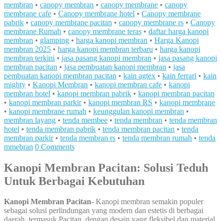
membran
•
canopy membran
•
canopy membrane
•
canopy
membrane cafe
•
Canopy membrane hotel
•
Canopy membrane
pabrik
•
canopy membrane pacitan
•
canopy membrane rs
•
Canopy
membrane Rumah
•
canopy membrane teras
•
daftar harga kanopi
membran
•
glamping
•
harga kanopi membran
•
Harga Kanopi
membran 2025
•
harga kanopi membran terbaru
•
harga kanopi
membran terkini
•
jasa pasang kanopi membran
•
jasa pasang kanopi
membran pacitan
•
jasa pembuatan kanopi membran
•
jasa
pembuatan kanopi membran pacitan
•
kain agtex
•
kain ferrari
•
kain
mighty
•
Kanopi Membran
•
kanopi membran cafe
•
kanopi
membran hotel
•
kanopi membran pabrik
•
kanopi membran pacitan
•
kanopi membran parkir
•
kanopi membran RS
•
kanopi membrane
•
kanopi membrane rumah
•
keunggulan kanopi membran
•
membran layang
•
tenda membee
•
tenda membran
•
tenda membran
hotel
•
tenda membran pabrik
•
tenda membran pacitan
•
tenda
membran parkir
•
tenda membran rs
•
tenda membran rumah
•
tenda
mmebran
0 Comments
Kanopi Membran Pacitan: Solusi Teduh
Untuk Berbagai Kebutuhan
Kanopi Membran Pacitan-
Kanopi membran semakin populer
sebagai solusi perlindungan yang modern dan estetis di berbagai
daerah, termasuk Pacitan, dengan desain yang fleksibel dan material