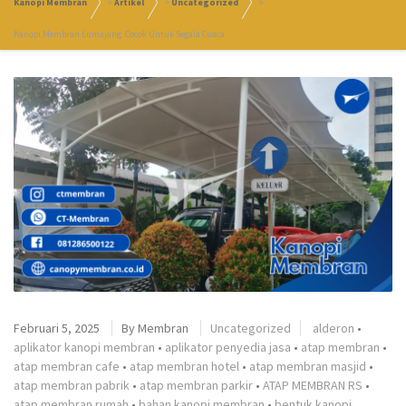
Kanopi Membran
>
Artikel
>
Uncategorized
>
Kanopi Membran Lumajang: Cocok Untuk Segala Cuaca
Februari 5, 2025
By
Membran
Uncategorized
alderon
•
aplikator kanopi membran
•
aplikator penyedia jasa
•
atap membran
•
atap membran cafe
•
atap membran hotel
•
atap membran masjid
•
atap membran pabrik
•
atap membran parkir
•
ATAP MEMBRAN RS
•
atap membran rumah
•
bahan kanopi membran
•
bentuk kanopi