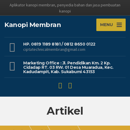
Aplikator kanopi membran, penyedia bahan dan jasa pembuatan
kanopi
Kanopi Membran
MENU
HP. 0819 1189 8181 / 0812 8650 0122
ciptatechnicalmembran@gmail.com
Marketing Office : Jl. Pendidikan Km. 2 Kp.
Cidadap RT. 03 RW. 01 Desa Muaradua, Kec.
Kadudampit, Kab. Sukabumi 43153
Artikel