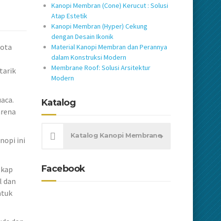
Kanopi Membran (Cone) Kerucut : Solusi
Atap Estetik
Kanopi Membran (Hyper) Cekung
dengan Desain Ikonik
kota
Material Kanopi Membran dan Perannya
dalam Konstruksi Modern
Membrane Roof: Solusi Arsitektur
tarik
Modern
aca.
Katalog
arena
Katalog Kanopi Membrane
nopi ini
Facebook
gkap
l dan
ntuk