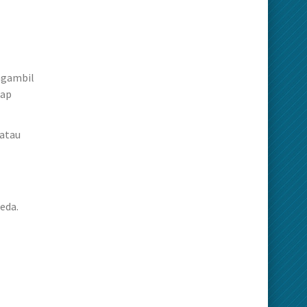
ngambil
tap
 atau
eda.