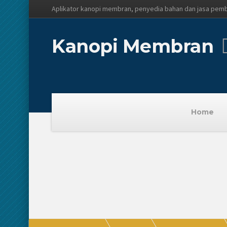
Aplikator kanopi membran, penyedia bahan dan jasa pem
Kanopi Membran
Home