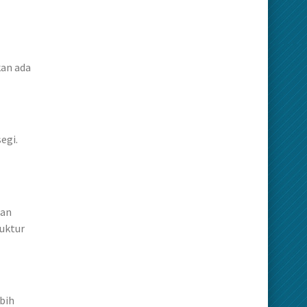
kan ada
egi.
dan
uktur
bih