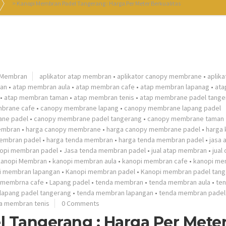
>
Kanopi Membran Padel Tangerang : Harga Per Meter Berkualitas
 Membran
aplikator atap membran
•
aplikator canopy membrane
•
aplika
an
•
atap membran aula
•
atap membran cafe
•
atap membran lapanag
•
ata
•
atap membran taman
•
atap membran tenis
•
atap membrane padel tange
brane cafe
•
canopy membrane lapang
•
canopy membrane lapang padel
ne padel
•
canopy membrane padel tangerang
•
canopy membrane taman
embran
•
harga canopy membrane
•
harga canopy membrane padel
•
harga 
membran padel
•
harga tenda membran
•
harga tenda membran padel
•
jasa 
nopi membran padel
•
Jasa tenda membran padel
•
jual atap membran
•
jual
Kanopi Membran
•
kanopi membran aula
•
kanopi membran cafe
•
kanopi me
i membran lapangan
•
Kanopi membran padel
•
Kanopi membran padel tan
 membrna cafe
•
Lapang padel
•
tenda membran
•
tenda membran aula
•
te
lapang padel tangerang
•
tenda membran lapangan
•
tenda membran padel
a membran tenis
0 Comments
 Tangerang : Harga Per Mete