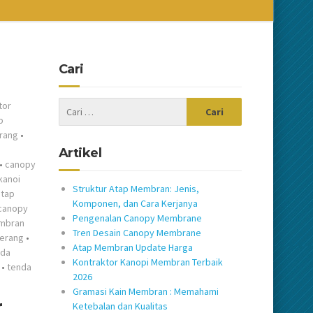
Cari
tor
p
rang
•
Artikel
•
canopy
kanoi
Struktur Atap Membran: Jenis,
atap
Komponen, dan Cara Kerjanya
 canopy
Pengenalan Canopy Membrane
mbran
Tren Desain Canopy Membrane
gerang
•
Atap Membran Update Harga
nda
Kontraktor Kanopi Membran Terbaik
•
tenda
2026
Gramasi Kain Membran : Memahami
r
Ketebalan dan Kualitas