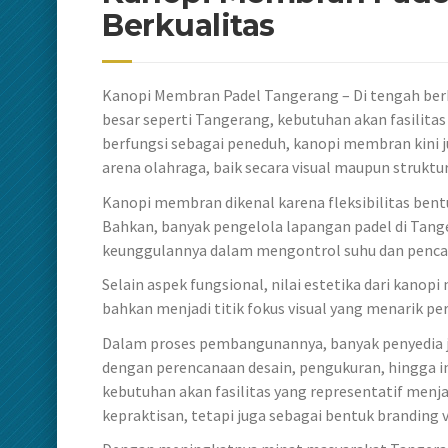
Berkualitas
Kanopi Membran Padel Tangerang – Di tengah berk
besar seperti Tangerang, kebutuhan akan fasilita
berfungsi sebagai peneduh, kanopi membran kini j
arena olahraga, baik secara visual maupun struktur
Kanopi membran dikenal karena fleksibilitas bent
Bahkan, banyak pengelola lapangan padel di Tang
keunggulannya dalam mengontrol suhu dan pencah
Selain aspek fungsional, nilai estetika dari kanopi
bahkan menjadi titik fokus visual yang menarik per
Dalam proses pembangunannya, banyak penyedia 
dengan perencanaan desain, pengukuran, hingga i
kebutuhan akan fasilitas yang representatif menj
kepraktisan, tetapi juga sebagai bentuk branding vi