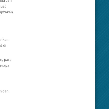
uda dan
sual
ciptakan
sikan
t di
n, para
berapa
n dan