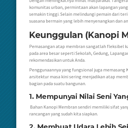
Dengan meningkatnya minat masyarakat Tangerang
komunitas urban, permintaan akan lapangan yang t
semakin tinggi. Selain melindungi pemain dari te
suasana bermain yang lebih menyenangkan dan am
Keunggulan (Kanopi 
Pemasangan atap membran sangatlah fleksibel kar
pada area besar seperti Sekolah, Gedung, Lapangan
rekomendasikan untuk Anda.
Penggunaannya yang fungsional juga memasang 
arsitektur masa kini sering menjadikan atap me
bagian pada suatu bangunan.
1. Mempunyai Nilai Seni Yan
Bahan Kanopi Membran sendiri memiliki sifat yan
rancangan yang sudah kita siapkan.
2. Membuat Udara Lebih Se