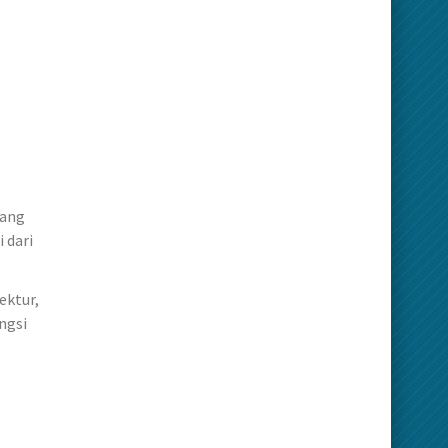
yang
 dari
ektur,
ngsi