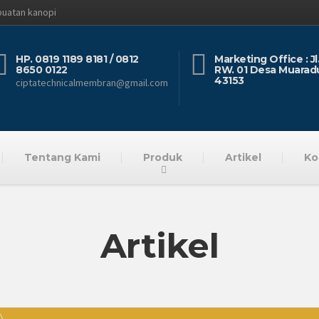
buatan kanopi
HP. 0819 1189 8181 / 0812
Marketing Office : J
8650 0122
RW. 01 Desa Muarad
43153
ciptatechnicalmembran@gmail.com
Tentang Kami
Produk
Artikel
Ko
Artikel