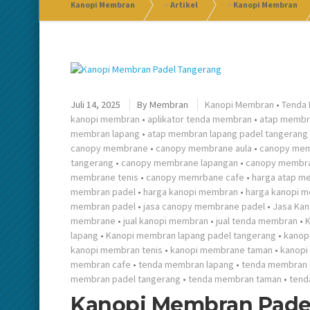
Kanopi Membran
>
Artikel
>
Kanopi Membran
Juli 14, 2025
By
Membran
Kanopi Membran
•
Tenda
kanopi membran
•
aplikator tenda membran
•
atap membr
membran lapang
•
atap membran lapang padel tangerang
canopy membrane
•
canopy membrane aula
•
canopy mem
tangerang
•
canopy membrane lapangan
•
canopy membra
membrane tenis
•
canopy memrbane cafe
•
harga atap m
membran padel
•
harga kanopi membran
•
harga kanopi 
membran padel
•
jasa canopy membrane padel
•
Jasa Ka
membrane
•
jual kanopi membran
•
jual tenda membran
•
lapang
•
Kanopi membran lapang padel tangerang
•
kanop
kanopi membran tenis
•
kanopi membrane taman
•
kanopi
membran cafe
•
tenda membran lapang
•
tenda membran 
membran padel tangerang
•
tenda membran taman
•
tend
Kanopi Membran Padel