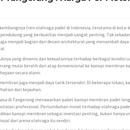
embangnya tren olahraga padel di Indonesia, terutama di kota-
s pendukung yang berkualitas menjadi sangat penting. Tak sekadar
uga menjadi bagian dari desain arsitektural yang menambah daya 
al.
uknya yang dinamis dan kekuatannya terhadap berbagai kondisi cu
erang mulai beralih dari atap konvensional ke kanopi membran k
ayaan secara alami.
 membran juga menjadi daya tarik tersendiri. Di beberapa lokasi, ka
hatian dari kejauhan.
jasa di Tangerang menawarkan paket kanopi membran padel len
nstalasi profesional. Pertumbuhan minat terhadap olahraga pade
adikan kanopi membran sebagai investasi penting, bukan hanya u
sual dari arena olahraga itu sendiri.