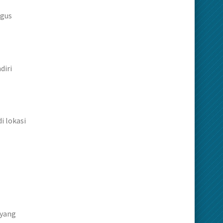
agus
diri
i lokasi
 yang