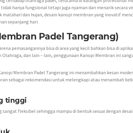
 terhadap olahraga padel, terutama di kalangan profesional m
idak hanya fungsional tetapi juga nyaman dan menarik secara vi
rik matahari dan hujan, desain kanopi membran yang inovatif men
an sepanjang hari.
Membran Padel Tangerang)
ena pemasangannya bisa di area yang kecil bahkan bisa di aplika
 Olahraga, dan lain – lain, penggunaan Kanopi Membran ini sanga
Kanopi Membran Padel Tangerang ini menambahkan kesan moder
mbran sebagai rekomendasi untuk melengkapi atau menambah be
g tinggi
g sangat fleksibel sehingga mampu di bentuk sesuai dengan desai
juk