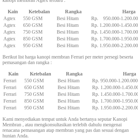
kanopi membran Agtex terbaru :
Kain
Ketebalan
Rangka
Harga
Agtex
550 GSM
Besi Hitam
Rp. 950.000-1.200.0
Agtex
650 GSM
Besi Hitam
Rp. 1.200.000-1.450.0
Agtex
750 GSM
Besi Hitam
Rp. 1.450.000-1.700.0
Agtex
850 GSM
Besi Hitam
Rp. 1.700.000-1.950.0
Agtex
950 GSM
Besi Hitam
Rp. 1.950.000-2.200.0
Berikut list harga kanopi membran Ferrari per meter persegi beserta
pemasangan dan rangka :
Kain
Ketebalan
Rangka
Harga
Ferrari
550 GSM
Besi Hitam
Rp. 950.000-1.200.000
Ferrari
650 GSM
Besi Hitam
Rp. 1.200.000-1.450.0
Ferrari
750 GSM
Besi Hitam
Rp. 1.450.000-1.700.0
Ferrari
850 GSM
Besi Hitam
Rp. 1.700.000-1.950.0
Ferrari
950 GSM
Besi Hitam
Rp. 1.950.000-2.200.0
Kami menyediakan tempat untuk Anda bertanya seputar Kanopi
Membran , atau mengkonsultasikan terlebih dahulu mengenai
renacana pemasangan atap membran yang pas dan sesuai dengan
hunian Anda.