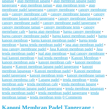
lapanag
•
atap membran lapang
•
atap membran lapang padel
tangerang
•
atap membran taman
•
atap membran tenis
•
atap
membrane padel tangerang
•
canopy membrane
•
canopy membrane
aula
•
canopy membrane cafe
•
canopy membrane lapang
•
canopy
membrane lapang padel tangerang
•
canopy membrane lapangan
•
canopy membrane padel
•
canopy membrane padel tangerang
•
canopy membrane taman
•
canopy membrane tenis
•
canopy
memrbane cafe
•
harga atap membran
•
harga canopy membrane
•
harga canopy membrane padel
•
harga kanoi membran padel
•
harga
kanopi membran
•
harga kanopi membran padel
•
harga tenda
membran
•
harga tenda membran padel
•
jasa atap membran padel
•
jasa canopy membrane padel
•
Jasa Kanopi membran padel
•
Jasa
tenda membran padel
•
jual atap membran
•
jual canopy membrane
•
jual kanopi membran
•
jual tenda membran
•
Kanopi Membran
•
kanopi membran aula
•
kanopi membran cafe
•
kanopi membran
lapang
•
Kanopi membran lapang padel tangerang
•
kanopi
membran lapangan
•
Kanopi membran padel
•
Kanopi membran
padel tangerang
•
kanopi membran tenis
•
kanopi membrane taman
•
kanopi membrna cafe
•
Lapang padel
•
tenda membran
•
tenda
membran aula
•
tenda membran cafe
•
tenda membran lapang
•
tenda membran lapang padel tangerang
•
tenda membran lapangan
•
tenda membran padel
•
tenda membran padel tangerang
•
tenda
membran taman
•
tenda membran tenis
0 Comments
Kanopi Membran Padel Tangerang :