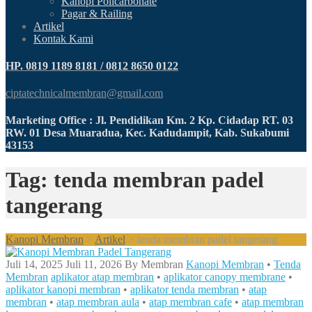
Kanopi Policarbonate
Pagar & Railing
Artikel
Kontak Kami
HP. 0819 1189 8181 / 0812 8650 0122
ciptatechnicalmembran@gmail.com
Marketing Office : Jl. Pendidikan Km. 2 Kp. Cidadap RT. 03
RW. 01 Desa Muaradua, Kec. Kadudampit, Kab. Sukabumi
43153
Tag: tenda membran padel
tangerang
Kanopi Membran
>
Artikel
>
tenda membran padel tangerang
Juli 14, 2025
Juli 11, 2026
By
Membran
Kanopi Membran
•
Tenda
Membran
aplikator atap membran
•
aplikator canopy membrane
•
aplikator kanopi membran
•
aplikator tenda membran
•
atap
membran
•
atap membran aula
•
atap membran cafe
•
atap membran