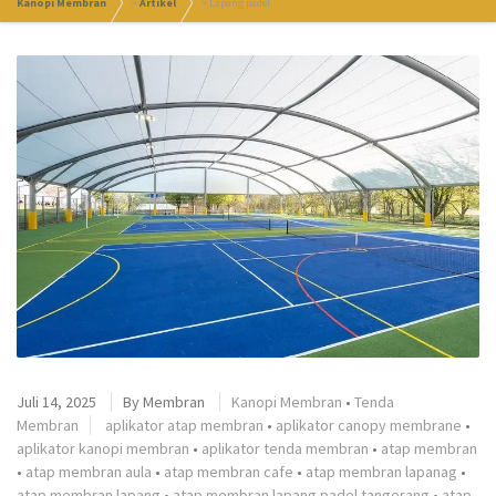
Kanopi Membran
>
Artikel
>
Lapang padel
Juli 14, 2025
By
Membran
Kanopi Membran
•
Tenda
Membran
aplikator atap membran
•
aplikator canopy membrane
•
aplikator kanopi membran
•
aplikator tenda membran
•
atap membran
•
atap membran aula
•
atap membran cafe
•
atap membran lapanag
•
atap membran lapang
•
atap membran lapang padel tangerang
•
atap