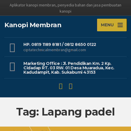
Aplikator kanopi membran, penyedia bahan dan jasa pembuatan
kanopi
Kanopi Membran
MENU
HP. 0819 1189 8181 / 0812 8650 0122
ciptatechnicalmembran@gmail.com
Marketing Office : Jl. Pendidikan Km. 2 Kp.
Cidadap RT. 03 RW. 01 Desa Muaradua, Kec.
Kadudampit, Kab. Sukabumi 43153
Tag: Lapang padel