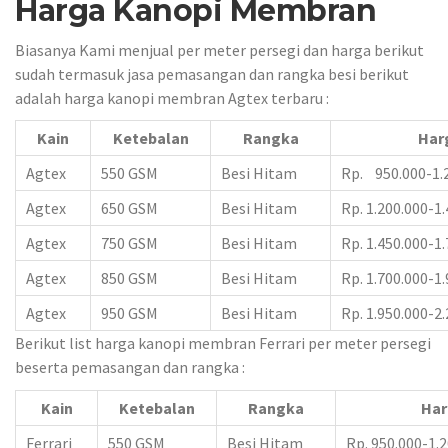
Harga Kanopi Membran
Biasanya Kami menjual per meter persegi dan harga berikut
sudah termasuk jasa pemasangan dan rangka besi berikut
adalah harga kanopi membran Agtex terbaru :
Kain
Ketebalan
Rangka
Har
Agtex
550 GSM
Besi Hitam
Rp. 950.000-1.
Agtex
650 GSM
Besi Hitam
Rp. 1.200.000-1
Agtex
750 GSM
Besi Hitam
Rp. 1.450.000-1
Agtex
850 GSM
Besi Hitam
Rp. 1.700.000-1
Agtex
950 GSM
Besi Hitam
Rp. 1.950.000-2
Berikut list harga kanopi membran Ferrari per meter persegi
beserta pemasangan dan rangka :
Kain
Ketebalan
Rangka
Har
Ferrari
550 GSM
Besi Hitam
Rp. 950.000-1.