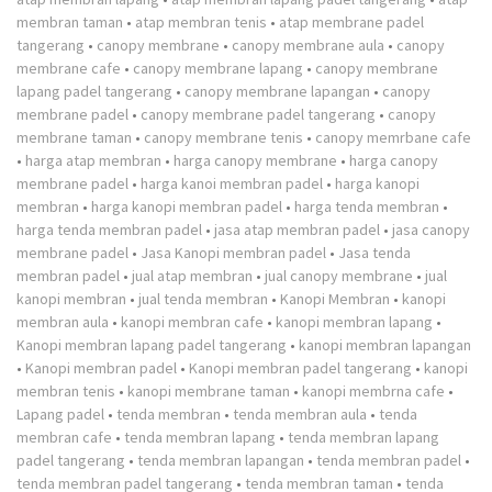
membran taman
•
atap membran tenis
•
atap membrane padel
tangerang
•
canopy membrane
•
canopy membrane aula
•
canopy
membrane cafe
•
canopy membrane lapang
•
canopy membrane
lapang padel tangerang
•
canopy membrane lapangan
•
canopy
membrane padel
•
canopy membrane padel tangerang
•
canopy
membrane taman
•
canopy membrane tenis
•
canopy memrbane cafe
•
harga atap membran
•
harga canopy membrane
•
harga canopy
membrane padel
•
harga kanoi membran padel
•
harga kanopi
membran
•
harga kanopi membran padel
•
harga tenda membran
•
harga tenda membran padel
•
jasa atap membran padel
•
jasa canopy
membrane padel
•
Jasa Kanopi membran padel
•
Jasa tenda
membran padel
•
jual atap membran
•
jual canopy membrane
•
jual
kanopi membran
•
jual tenda membran
•
Kanopi Membran
•
kanopi
membran aula
•
kanopi membran cafe
•
kanopi membran lapang
•
Kanopi membran lapang padel tangerang
•
kanopi membran lapangan
•
Kanopi membran padel
•
Kanopi membran padel tangerang
•
kanopi
membran tenis
•
kanopi membrane taman
•
kanopi membrna cafe
•
Lapang padel
•
tenda membran
•
tenda membran aula
•
tenda
membran cafe
•
tenda membran lapang
•
tenda membran lapang
padel tangerang
•
tenda membran lapangan
•
tenda membran padel
•
tenda membran padel tangerang
•
tenda membran taman
•
tenda