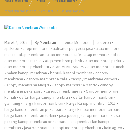
Kanopi Membran
>
Artikel
>
Tenda Membran
>
Kanopi Membran Pekanbaru: Tepat untuk Perlindungan Maskimal
Maret 4, 2025
By
Membran
Tenda Membran
alderon
•
aplikator kanopi membran
•
aplikator penyedia jasa
•
atap membra
masjid
•
atap membran
•
atap membran cafe
•
atap membran hotel
•
atap membran masjid
•
atap membran pabrik
•
atap membran parkir
•
atap membran pekanbaru
•
ATAP MEMBRAN RS
•
atap membran rumah
•
bahan kanopi membran
•
bentuk kanopi membran
•
canopy
membrane
•
canopy membrane cafe
•
canopy membrane carport
•
Canopy membrane Masjid
•
Canopy membrane pabrik
•
canopy
membrane pekanbaru
•
canopy membrane rs
•
Canopy membrane
Rumah
•
daftar harga kanopi membran
•
daftar kanopi membran
•
glamping
•
harga kanopi membran
•
Harga Kanopi membran 2025
•
harga kanopi membran pekanbaru
•
harga kanopi membran terbaru
•
harga kanopi membran terkini
•
jasa pasang kanopi membran
•
jasa
pasang kanopi membran pekanbaru
•
jasa pembuatan kanopi
membran
•
jasa pembuatan kanopi membran pekanbaru
•
kain agtex
•