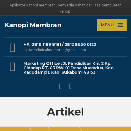
Aplikator kanopi membran, penyedia bahan dan jasa pembuatan
kanopi
Kanopi Membran
MENU
HP. 0819 1189 8181 / 0812 8650 0122
ciptatechnicalmembran@gmail.com
Marketing Office : Jl. Pendidikan Km. 2 Kp.
Cidadap RT. 03 RW. 01 Desa Muaradua, Kec.
Kadudampit, Kab. Sukabumi 43153
Artikel