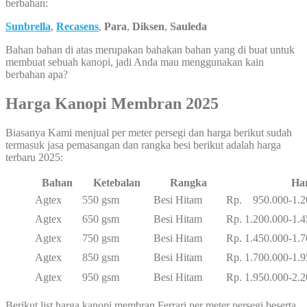
berbahan:
Sunbrella
,
Recasens
,
Para
,
Diksen
,
Sauleda
Bahan bahan di atas merupakan bahakan bahan yang di buat untuk
membuat sebuah kanopi, jadi Anda mau menggunakan kain
berbahan apa?
Harga Kanopi Membran 2025
Biasanya Kami menjual per meter persegi dan harga berikut sudah
termasuk jasa pemasangan dan rangka besi berikut adalah harga
terbaru 2025:
Bahan
Ketebalan
Rangka
Ha
Agtex
550 gsm
Besi Hitam
Rp. 950.000-1.2
Agtex
650 gsm
Besi Hitam
Rp. 1.200.000-1.
Agtex
750 gsm
Besi Hitam
Rp. 1.450.000-1.
Agtex
850 gsm
Besi Hitam
Rp. 1.700.000-1.
Agtex
950 gsm
Besi Hitam
Rp. 1.950.000-2.
Berikut list harga kanopi membran Ferrari per meter persegi beserta