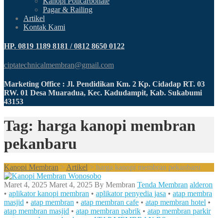
Kanopi Policarbonate
Pagar & Railing
Artikel
Kontak Kami
HP. 0819 1189 8181 / 0812 8650 0122
ciptatechnicalmembran@gmail.com
Marketing Office : Jl. Pendidikan Km. 2 Kp. Cidadap RT. 03
RW. 01 Desa Muaradua, Kec. Kadudampit, Kab. Sukabumi
43153
Tag: harga kanopi membran
pekanbaru
Kanopi Membran
>
Artikel
>
harga kanopi membran pekanbaru
Maret 4, 2025
Maret 4, 2025
By
Membran
Tenda Membran
alderon
•
aplikator kanopi membran
•
aplikator penyedia jasa
•
atap membra
masjid
•
atap membran
•
atap membran cafe
•
atap membran hotel
•
atap membran masjid
•
atap membran pabrik
•
atap membran parkir