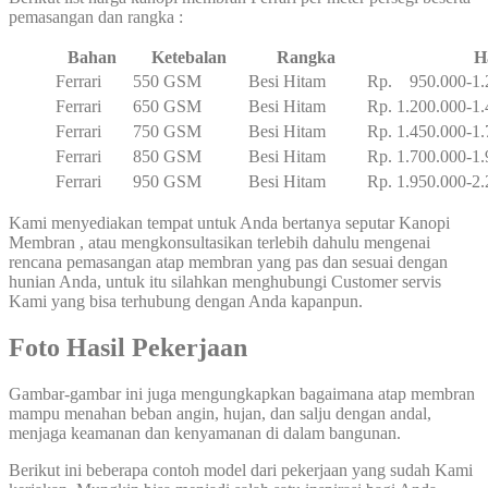
pemasangan dan rangka :
Bahan
Ketebalan
Rangka
H
Ferrari
550 GSM
Besi Hitam
Rp. 950.000-1.
Ferrari
650 GSM
Besi Hitam
Rp. 1.200.000-1
Ferrari
750 GSM
Besi Hitam
Rp. 1.450.000-1
Ferrari
850 GSM
Besi Hitam
Rp. 1.700.000-1
Ferrari
950 GSM
Besi Hitam
Rp. 1.950.000-2
Kami menyediakan tempat untuk Anda bertanya seputar Kanopi
Membran , atau mengkonsultasikan terlebih dahulu mengenai
rencana pemasangan atap membran yang pas dan sesuai dengan
hunian Anda, untuk itu silahkan menghubungi Customer servis
Kami yang bisa terhubung dengan Anda kapanpun.
Foto Hasil Pekerjaan
Gambar-gambar ini juga mengungkapkan bagaimana atap membran
mampu menahan beban angin, hujan, dan salju dengan andal,
menjaga keamanan dan kenyamanan di dalam bangunan.
Berikut ini beberapa contoh model dari pekerjaan yang sudah Kami