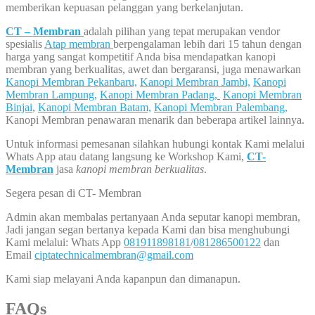
memberikan kepuasan pelanggan yang berkelanjutan.
CT – Membran
adalah pilihan yang tepat merupakan vendor
spesialis
Atap membran
berpengalaman lebih dari 15 tahun dengan
harga yang sangat kompetitif Anda bisa mendapatkan kanopi
membran yang berkualitas, awet dan bergaransi, juga menawarkan
Kanopi Membran Pekanbaru,
Kanopi Membran Jambi,
Kanopi
Membran Lampung,
Kanopi Membran Padang,
Kanopi Membran
Binjai
,
Kanopi Membran Batam,
Kanopi Membran Palembang,
Kanopi Membran penawaran menarik dan beberapa artikel lainnya.
Untuk informasi pemesanan silahkan hubungi kontak Kami melalui
Whats App atau datang langsung ke Workshop Kami,
CT-
Membran
jasa
kanopi membran berkualitas
.
Segera pesan di CT- Membran
Admin akan membalas pertanyaan Anda seputar kanopi membran,
Jadi jangan segan bertanya kepada Kami dan bisa menghubungi
Kami melalui: Whats App
081911898181
/
081286500122
dan
Email
ciptatechnicalmembran@gmail.com
Kami siap melayani Anda kapanpun dan dimanapun.
FAQs