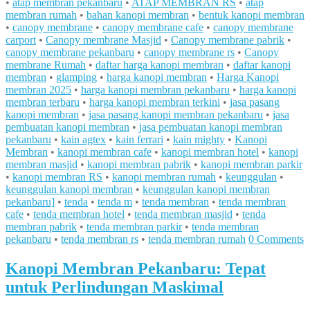
•
atap membran pekanbaru
•
ATAP MEMBRAN RS
•
atap
membran rumah
•
bahan kanopi membran
•
bentuk kanopi membran
•
canopy membrane
•
canopy membrane cafe
•
canopy membrane
carport
•
Canopy membrane Masjid
•
Canopy membrane pabrik
•
canopy membrane pekanbaru
•
canopy membrane rs
•
Canopy
membrane Rumah
•
daftar harga kanopi membran
•
daftar kanopi
membran
•
glamping
•
harga kanopi membran
•
Harga Kanopi
membran 2025
•
harga kanopi membran pekanbaru
•
harga kanopi
membran terbaru
•
harga kanopi membran terkini
•
jasa pasang
kanopi membran
•
jasa pasang kanopi membran pekanbaru
•
jasa
pembuatan kanopi membran
•
jasa pembuatan kanopi membran
pekanbaru
•
kain agtex
•
kain ferrari
•
kain mighty
•
Kanopi
Membran
•
kanopi membran cafe
•
kanopi membran hotel
•
kanopi
membran masjid
•
kanopi membran pabrik
•
kanopi membran parkir
•
kanopi membran RS
•
kanopi membran rumah
•
keunggulan
•
keunggulan kanopi membran
•
keunggulan kanopi membran
pekanbaru]
•
tenda
•
tenda m
•
tenda membran
•
tenda membran
cafe
•
tenda membran hotel
•
tenda membran masjid
•
tenda
membran pabrik
•
tenda membran parkir
•
tenda membran
pekanbaru
•
tenda membran rs
•
tenda membran rumah
0 Comments
Kanopi Membran Pekanbaru: Tepat
untuk Perlindungan Maskimal