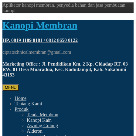
Aplikator kanopi membran, penyedia bahan dan jasa pembuatan
kanopi
Kanopi Membran
HP. 0819 1189 8181 / 0812 8650 0122
ciptatechnicalmembran@gmail.com
Marketing Office : Jl. Pendidikan Km. 2 Kp. Cidadap RT. 03
RW. 01 Desa Muaradua, Kec. Kadudampit, Kab. Sukabumi
43153
MENU
Home
Tentang Kami
Produk
Tenda Membran
Kanopi Kain
Awning Gulung
Alderon