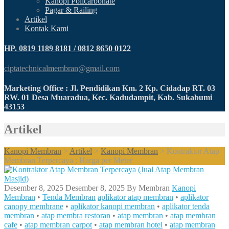
Kanopi Policarbonate
Pagar & Railing
Artikel
Kontak Kami
HP. 0819 1189 8181 / 0812 8650 0122
ciptatechnicalmembran@gmail.com
Marketing Office : Jl. Pendidikan Km. 2 Kp. Cidadap RT. 03
RW. 01 Desa Muaradua, Kec. Kadudampit, Kab. Sukabumi
43153
Artikel
Kanopi Membran
>
Artikel
>
Kanopi Membran
>
Kontraktor Atap
Membran Terpercaya : Harga per Meter
Desember 8, 2025
Desember 8, 2025
By
Membran
Kanopi
Membran
•
Tenda Membran
aplikator atap membran
•
aplikator
canopy membrane
•
aplikator kanopi membran
•
aplikator tenda
membran
•
atap membra restoran
•
atap membran
•
atap membran
cafe
•
atap membran carpot
•
atap membran hotel
•
atap membran