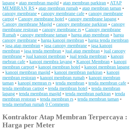
lapang
•
atap membran masjid
•
atap membran parkiran
•
ATAP
MEMBRAN RS
•
atap membran rumah
•
atap membran taman
•
canopy membrane
•
canopy membrane cafe
•
canopy membrane
carpot
•
Canopy membrane hotel
•
canopy membrane lapang
•
Canopy membrane Masjid
•
canopy membrane parkiran
•
canopy
membrane restoran
•
canopy membrane rs
•
Canopy membrane
Rumah
•
canopy membrane taman
•
harga atap membran
•
harga
canopy membrane
•
harga kanopi membran
•
harga tenda membran
•
jasa atap membran
•
jasa canopy membrane
•
jasa kanopi
membran
•
jasa tenda membran
•
jual atap membran
•
jual canopy
membrane
•
jual kanopi membran
•
jual tenda membran
•
kanopi
mebran cafe
•
kanopi membra layang
•
Kanopi Membran
•
kanopi
membran carport
•
kanopi membran hotel
•
kanopi membran lapang
•
kanopi membran masjid
•
kanopi membran parkiran
•
kanopi
membran restoran
•
kanopi membran rumah
•
kanopi membran
taman
•
kanopi memran rs
•
tenda membran
•
tenda membran cafe
•
tenda membran carpot
•
tenda membran hotel
•
tenda membran
lapang
•
tenda membran masjid
•
tenda membran parkiran
•
tenda
membran restoran
•
tenda membran rs
•
tenda membran taman
•
tenda memrban rumah
0 Comments
Kontraktor Atap Membran Terpercaya :
Harga per Meter