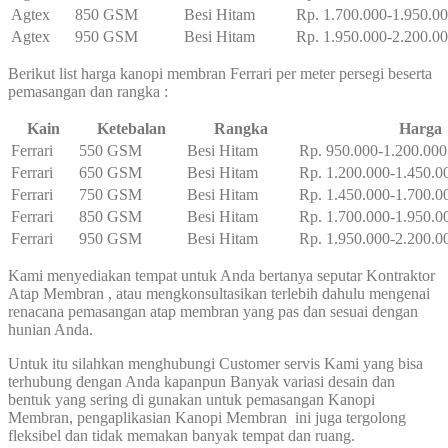
Agtex
850 GSM
Besi Hitam
Rp. 1.700.000-1.950.0
Agtex
950 GSM
Besi Hitam
Rp. 1.950.000-2.200.0
Berikut list harga kanopi membran Ferrari per meter persegi beserta
pemasangan dan rangka :
Kain
Ketebalan
Rangka
Harga
Ferrari
550 GSM
Besi Hitam
Rp. 950.000-1.200.000
Ferrari
650 GSM
Besi Hitam
Rp. 1.200.000-1.450.0
Ferrari
750 GSM
Besi Hitam
Rp. 1.450.000-1.700.0
Ferrari
850 GSM
Besi Hitam
Rp. 1.700.000-1.950.0
Ferrari
950 GSM
Besi Hitam
Rp. 1.950.000-2.200.0
Kami menyediakan tempat untuk Anda bertanya seputar Kontraktor
Atap Membran
, atau mengkonsultasikan terlebih dahulu mengenai
renacana pemasangan atap membran yang pas dan sesuai dengan
hunian Anda.
Untuk itu silahkan menghubungi Customer servis Kami yang bisa
terhubung dengan Anda kapanpun Banyak variasi desain dan
bentuk yang sering di gunakan untuk pemasangan Kanopi
Membran, pengaplikasian Kanopi Membran ini juga tergolong
fleksibel dan tidak memakan banyak tempat dan ruang.