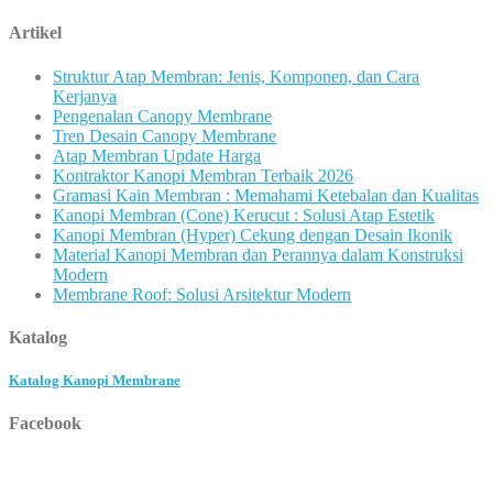
untuk:
Artikel
Struktur Atap Membran: Jenis, Komponen, dan Cara
Kerjanya
Pengenalan Canopy Membrane
Tren Desain Canopy Membrane
Atap Membran Update Harga
Kontraktor Kanopi Membran Terbaik 2026
Gramasi Kain Membran : Memahami Ketebalan dan Kualitas
Kanopi Membran (Cone) Kerucut : Solusi Atap Estetik
Kanopi Membran (Hyper) Cekung dengan Desain Ikonik
Material Kanopi Membran dan Perannya dalam Konstruksi
Modern
Membrane Roof: Solusi Arsitektur Modern
Katalog
Katalog Kanopi Membrane
Facebook