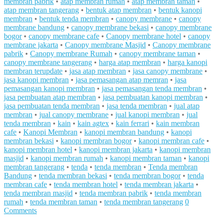
membran pabrik
•
atap membran rumah
•
atap membran taman
•
atap membran tangerang
•
bentuk atap membran
•
bentuk kanopi
membran
•
bentuk tenda membran
•
canopy membrane
•
canopy
membrane bandung
•
canopy membrane bekasi
•
canopy membrane
bogor
•
canopy membrane cafe
•
Canopy membrane hotel
•
canopy
membrane jakarta
•
Canopy membrane Masjid
•
Canopy membrane
pabrik
•
Canopy membrane Rumah
•
canopy membrane taman
•
canopy membrane tangerang
•
harga atap membran
•
harga kanopi
membran terupdate
•
jasa atap membran
•
jasa canopy membrane
•
jasa kanopi membran
•
jasa pemasangan atap memran
•
jasa
pemasangan kanopi membran
•
jasa pemasangan tenda membran
•
jasa pembuatan atap membran
•
jasa pembuatan kanopi membran
•
jasa pembuatan tenda membran
•
jasa tenda membran
•
jual atap
membran
•
jual canopy membrane
•
jual kanopi membran
•
jual
tenda membran
•
kain
•
kain agtex
•
kain ferrari
•
kain membran
cafe
•
Kanopi Membran
•
kanopi membran bandung
•
kanopi
membran bekasi
•
kanopi membran bogor
•
kanopi membran cafe
•
kanopi membran hotel
•
kanopi membran jakarta
•
kanopi membran
masjid
•
kanopi membran rumah
•
kanopi membran taman
•
kanopi
membran tangerang
•
tenda
•
tenda membran
•
Tenda membran
Bandung
•
tenda membran bekasi
•
tenda membran bogor
•
tenda
membran cafe
•
tenda membran hotel
•
tenda membran jakarta
•
tenda membran masjid
•
tenda membran pabrik
•
tenda membran
rumah
•
tenda membran taman
•
tenda membran tangerang
0
Comments