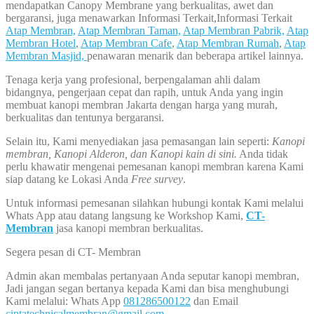
mendapatkan Canopy Membrane yang berkualitas, awet dan
bergaransi, juga menawarkan Informasi Terkait,Informasi Terkait
Atap Membran,
Atap Membran Taman,
Atap Membran Pabrik,
Atap
Membran Hotel
,
Atap Membran Cafe
,
Atap Membran Rumah
,
Atap
Membran Masjid,
penawaran menarik dan beberapa artikel lainnya.
Tenaga kerja yang profesional, berpengalaman ahli dalam
bidangnya, pengerjaan cepat dan rapih, untuk Anda yang ingin
membuat kanopi membran Jakarta dengan harga yang murah,
berkualitas dan tentunya bergaransi.
Selain itu, Kami menyediakan jasa pemasangan lain seperti:
Kanopi
membran, Kanopi Alderon, dan Kanopi kain di sini.
Anda tidak
perlu khawatir mengenai pemesanan kanopi membran karena Kami
siap datang ke Lokasi Anda
Free survey
.
Untuk informasi pemesanan silahkan hubungi kontak Kami melalui
Whats App atau datang langsung ke Workshop Kami,
CT-
Membran
jasa kanopi membran berkualitas.
Segera pesan di CT- Membran
Admin akan membalas pertanyaan Anda seputar kanopi membran,
Jadi jangan segan bertanya kepada Kami dan bisa menghubungi
Kami melalui: Whats App
081286500122
dan Email
ciptatechnicalmembran@gmail.com