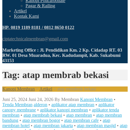
Kanopi Policarbonate
Pagar & Railing
Artikel
Kontak Kami
HP. 0819 1189 8181 / 0812 8650 0122
ciptatechnicalmembran@gmail.com
Marketing Office : Jl. Pendidikan Km. 2 Kp. Cidadap RT. 03
RW. 01 Desa Muaradua, Kec. Kadudampit, Kab. Sukabumi
43153
Tag: atap membrab bekasi
Kanopi Membran
>
Artikel
>
atap membrab bekasi
Juni 25, 2024
Juni 24, 2026
By
Membran
Kanopi Membran
•
Tenda Membran
alderon
•
aplikator atap membran
•
aplikator
canopy membrane
•
aplikator kanopi membran
•
aplikator tenda
membran
•
atap membrab bekasi
•
atap membran
•
atap membran
bandung
•
atap membran bogor
•
atap membran cafe
•
atap
membran hotel
•
atap membran jakarta
•
atap membran masjid
•
atap