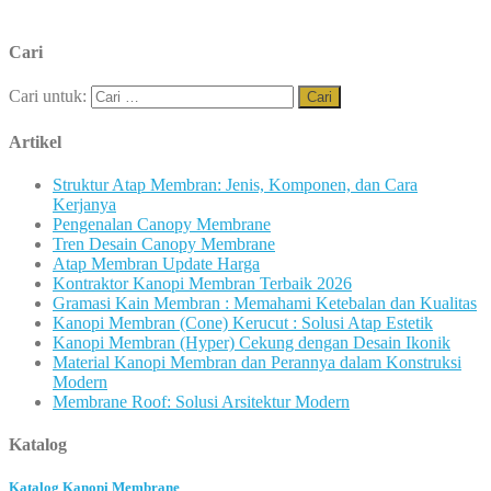
Cari
Cari untuk:
Artikel
Struktur Atap Membran: Jenis, Komponen, dan Cara
Kerjanya
Pengenalan Canopy Membrane
Tren Desain Canopy Membrane
Atap Membran Update Harga
Kontraktor Kanopi Membran Terbaik 2026
Gramasi Kain Membran : Memahami Ketebalan dan Kualitas
Kanopi Membran (Cone) Kerucut : Solusi Atap Estetik
Kanopi Membran (Hyper) Cekung dengan Desain Ikonik
Material Kanopi Membran dan Perannya dalam Konstruksi
Modern
Membrane Roof: Solusi Arsitektur Modern
Katalog
Katalog Kanopi Membrane