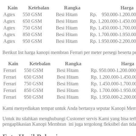
Kain
Ketebalan
Rangka
Harga
Agtex
550 GSM
Besi Hitam
Rp. 950.000-1.200.0
Agtex
650 GSM
Besi Hitam
Rp. 1.200.000-1.450.0
Agtex
750 GSM
Besi Hitam
Rp. 1.450.000-1.700.0
Agtex
850 GSM
Besi Hitam
Rp. 1.700.000-1.950.0
Agtex
950 GSM
Besi Hitam
Rp. 1.950.000-2.200.0
Berikut list harga kanopi membran Ferrari per meter persegi beserta 
Kain
Ketebalan
Rangka
Harga
Ferrari
550 GSM
Besi Hitam
Rp. 950.000-1.200.000
Ferrari
650 GSM
Besi Hitam
Rp. 1.200.000-1.450.0
Ferrari
750 GSM
Besi Hitam
Rp. 1.450.000-1.700.0
Ferrari
850 GSM
Besi Hitam
Rp. 1.700.000-1.950.0
Ferrari
950 GSM
Besi Hitam
Rp. 1.950.000-2.200.0
Kami menyediakan tempat untuk Anda bertanya seputar Kanopi Membr
Untuk itu silahkan menghubungi Customer servis Kami yang bisa t
pengaplikasian Kanopi Membran ini juga tergolong fleksibel dan t