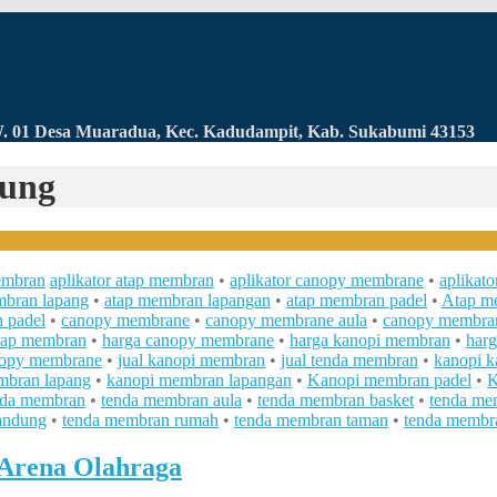
RW. 01 Desa Muaradua, Kec. Kadudampit, Kab. Sukabumi 43153
dung
embran
aplikator atap membran
•
aplikator canopy membrane
•
aplikat
mbran lapang
•
atap membran lapangan
•
atap membran padel
•
Atap m
 padel
•
canopy membrane
•
canopy membrane aula
•
canopy membra
tap membran
•
harga canopy membrane
•
harga kanopi membran
•
har
nopy membrane
•
jual kanopi membran
•
jual tenda membran
•
kanopi k
mbran lapang
•
kanopi membran lapangan
•
Kanopi membran padel
•
K
nda membran
•
tenda membran aula
•
tenda membran basket
•
tenda me
andung
•
tenda membran rumah
•
tenda membran taman
•
tenda membra
Arena Olahraga