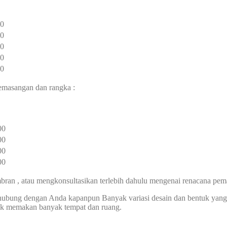
00
00
00
00
00
pemasangan dan rangka :
00
00
00
00
an , atau mengkonsultasikan terlebih dahulu mengenai renacana pem
erhubung dengan Anda kapanpun Banyak variasi desain dan bentuk ya
idak memakan banyak tempat dan ruang.