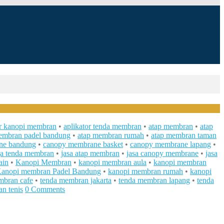
or kanopi membran
•
aplikator tenda membran
•
atap membran
•
atap
embran padel bandung
•
atap membran rumah
•
atap membran taman
ne bandung
•
canopy membrane basket
•
canopy membrane lapang
•
ga tenda membran
•
jasa atap membran
•
jasa canopy membrane
•
jasa
ain
•
Kanopi Membran
•
kanopi membran aula
•
kanopi membran
anopi membran Padel Bandung
•
kanopi membran rumah
•
kanopi
mbran cafe
•
tenda membran jakarta
•
tenda membran lapang
•
tenda
n tenis
0 Comments