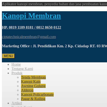
Aplikator kanopi membran, penyedia bahan dan jasa pembuatan kano
Kanopi Membran
HP. 0819 1189 8181 / 0812 8650 0122
ciptatechnicalmembran@gmail.com
Marketing Office : Jl. Pendidikan Km. 2 Kp. Cidadap RT. 03 
MENU
Home
Tentang Kami
Produk
Tenda Membran
Kanopi Kain
Awning Gulung
Alderon
Kanopi Policarbonate
Pagar & Railing
Artikel