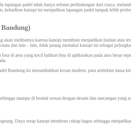
pangan padel tidak hanya sebatas perlindungan dari cuaca, melainka
, kehadiran kanopi ini menjadikan lapangan padel tampak lebih profesi
 Bandung)
ang akan melihatnya karena kanopi membran menjadikan hunian atau te
wisata dan lain – lain, tidak jarang memakai kanopi ini sebagai pelengk
sa di area yang kecil bahkan bisa di aplikasikan pada area besar sepe
nda.
l Bandung ini menambahkan kesan modern, para arsitektur masa kini
sehingga mampu di bentuk sesuai dengan desain dan rancangan yang su
angsung. Daya serap kanopi membran cukup bagus sehingga menjadikan