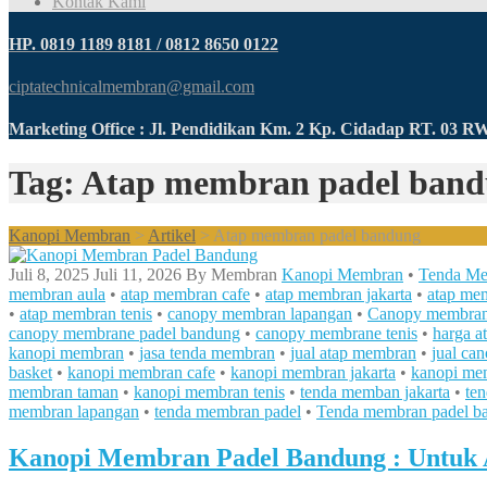
Kontak Kami
HP. 0819 1189 8181 / 0812 8650 0122
ciptatechnicalmembran@gmail.com
Marketing Office : Jl. Pendidikan Km. 2 Kp. Cidadap RT. 03 
Tag: Atap membran padel ban
Kanopi Membran
>
Artikel
>
Atap membran padel bandung
Juli 8, 2025
Juli 11, 2026
By
Membran
Kanopi Membran
•
Tenda M
membran aula
•
atap membran cafe
•
atap membran jakarta
•
atap me
•
atap membran tenis
•
canopy membran lapangan
•
Canopy membran
canopy membrane padel bandung
•
canopy membrane tenis
•
harga a
kanopi membran
•
jasa tenda membran
•
jual atap membran
•
jual ca
basket
•
kanopi membran cafe
•
kanopi membran jakarta
•
kanopi me
membran taman
•
kanopi membran tenis
•
tenda memban jakarta
•
te
membran lapangan
•
tenda membran padel
•
Tenda membran padel b
Kanopi Membran Padel Bandung : Untuk 