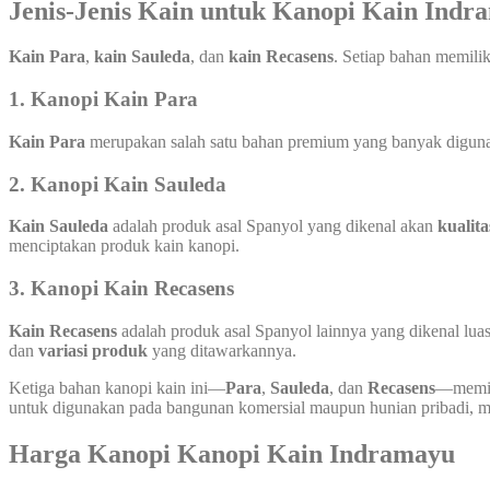
Jenis-Jenis Kain untuk Kanopi Kain
Indr
Kain Para
,
kain Sauleda
, dan
kain Recasens
. Setiap bahan memili
1.
Kanopi Kain Para
Kain Para
merupakan salah satu bahan premium yang banyak digunaka
2.
Kanopi Kain Sauleda
Kain Sauleda
adalah produk asal Spanyol yang dikenal akan
kualita
menciptakan produk kain kanopi.
3.
Kanopi Kain Recasens
Kain Recasens
adalah produk asal Spanyol lainnya yang dikenal luas
dan
variasi produk
yang ditawarkannya.
Ketiga bahan kanopi kain ini—
Para
,
Sauleda
, dan
Recasens
—memili
untuk digunakan pada bangunan komersial maupun hunian pribadi, mem
Harga Kanopi Kanopi Kain
Indramayu