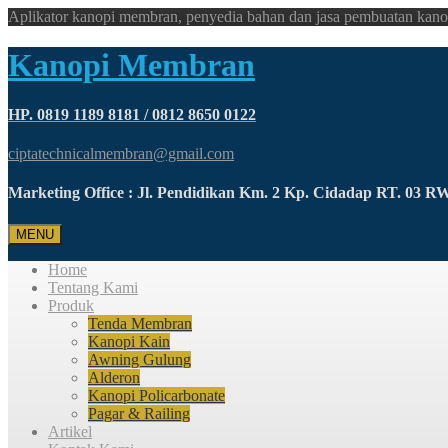
Aplikator kanopi membran, penyedia bahan dan jasa pembuatan kano
Kanopi Membran
HP. 0819 1189 8181 / 0812 8650 0122
ciptatechnicalmembran@gmail.com
Marketing Office : Jl. Pendidikan Km. 2 Kp. Cidadap RT. 03 
MENU
Home
Tentang Kami
Produk
Tenda Membran
Kanopi Kain
Awning Gulung
Alderon
Kanopi Policarbonate
Pagar & Railing
Artikel