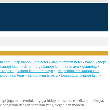
in cafe
•
atap kanopi kain hotel
•
atap membran hotel
•
bahan kanopi
 kanopi kkain
•
daftar harga kanopi kain indramayu
•
glamping
•
jasa pasang kanopi kain indramayu
•
jasa pembuatan kanopi kain
•
anopi kain teras
•
kanopi kain terbaru
•
keunggulan kanopi kain
•
tetapi juga mencerminkan gaya hidup dan selera estetika pemiliknya.
tik bangunan dengan sentuhan yang elegan dan modern.