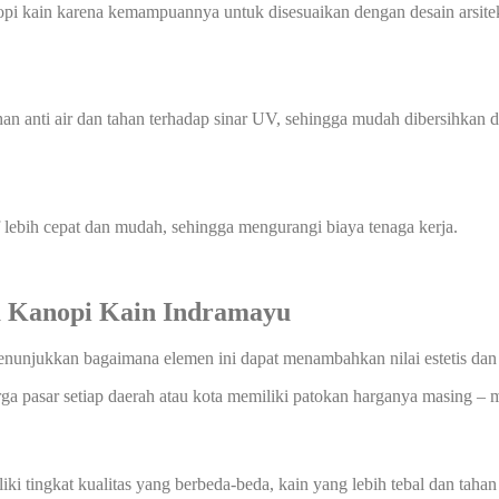
i kain karena kemampuannya untuk disesuaikan dengan desain arsitektu
han anti air dan tahan terhadap sinar UV, sehingga mudah dibersihka
f lebih cepat dan mudah, sehingga mengurangi biaya tenaga kerja.
 Kanopi Kain Indramayu
menunjukkan bagaimana elemen ini dapat menambahkan nilai estetis dan
rga pasar setiap daerah atau kota memiliki patokan harganya masing – m
i tingkat kualitas yang berbeda-beda, kain yang lebih tebal dan tahan