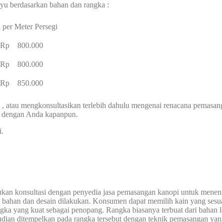
yu berdasarkan bahan dan rangka :
 per Meter Persegi
– Rp 800.000
– Rp 800.000
– Rp 850.000
, atau mengkonsultasikan terlebih dahulu mengenai renacana pemasa
g dengan Anda kapanpun.
i.
ukan konsultasi dengan penyedia jasa pemasangan kanopi untuk menen
n bahan dan desain dilakukan. Konsumen dapat memilih kain yang sesua
ka yang kuat sebagai penopang. Rangka biasanya terbuat dari bahan lo
mudian ditempelkan pada rangka tersebut dengan teknik pemasangan yan