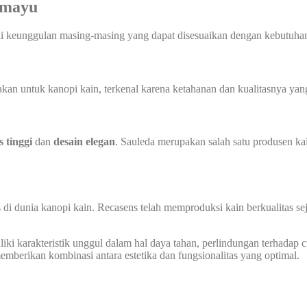
amayu
ki keunggulan masing-masing yang dapat disesuaikan dengan kebutuhan
n untuk kanopi kain, terkenal karena ketahanan dan kualitasnya yang 
s tinggi
dan
desain elegan
. Sauleda merupakan salah satu produsen ka
 di dunia kanopi kain. Recasens telah memproduksi kain berkualitas s
ki karakteristik unggul dalam hal daya tahan, perlindungan terhadap cua
berikan kombinasi antara estetika dan fungsionalitas yang optimal.