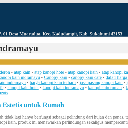
RW. 01 Desa Muaradua, Kec. Kadudampit, Kab. Sukabumi 43153
 indramayu
lderon
•
atap kain
•
atap kanopi hote
•
atap kanopi kain
•
atap kanopi ka
kanopi kain indramayu
•
Canopy kain
•
canopy kain cafe
•
dafatr harga
kain indramayu
•
harga kanopi kain terbaru
•
jasa pasang kanopi kain
•
fe
•
kanopi kain hotel
•
kanopi kain indramayu
•
kanopi kain rumah
•
k
ents
 Estetis untuk Rumah
ah tidak lagi hanya berfungsi sebagai pelindung dari hujan dan panas, 
anopi kain, produk ini menawarkan perlindungan sekaligus mempercan