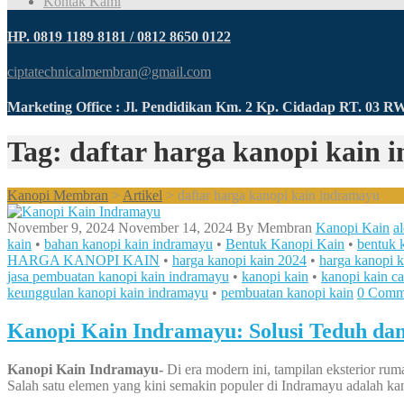
Kontak Kami
HP. 0819 1189 8181 / 0812 8650 0122
ciptatechnicalmembran@gmail.com
Marketing Office : Jl. Pendidikan Km. 2 Kp. Cidadap RT. 03 
Tag: daftar harga kanopi kain
Kanopi Membran
>
Artikel
>
daftar harga kanopi kain indramayu
November 9, 2024
November 14, 2024
By
Membran
Kanopi Kain
a
kain
•
bahan kanopi kain indramayu
•
Bentuk Kanopi Kain
•
bentuk 
HARGA KANOPI KAIN
•
harga kanopi kain 2024
•
harga kanopi 
jasa pembuatan kanopi kain indramayu
•
kanopi kain
•
kanopi kain ca
keunggulan kanopi kain indramayu
•
pembuatan kanopi kain
0 Comm
Kanopi Kain Indramayu: Solusi Teduh dan
Kanopi Kain Indramayu-
Di era modern ini, tampilan eksterior rum
Salah satu elemen yang kini semakin populer di Indramayu adalah k